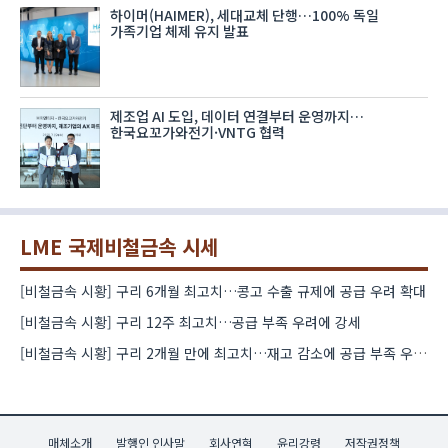
하이머(HAIMER), 세대교체 단행…100% 독일
가족기업 체제 유지 발표
제조업 AI 도입, 데이터 연결부터 운영까지…
한국요꼬가와전기·VNTG 협력
LME 국제비철금속 시세
[비철금속 시황] 구리 6개월 최고치…콩고 수출 규제에 공급 우려 확대
[비철금속 시황] 구리 12주 최고치…공급 부족 우려에 강세
[비철금속 시황] 구리 2개월 만에 최고치…재고 감소에 공급 부족 우려 확대
매체소개
발행인 인사말
회사연혁
윤리강령
저작권정책