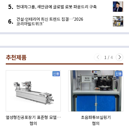
현대차그룹, 새만금에 글로벌 로봇 파운드리 구축
건설·인테리어 최신 트렌드 집결…‘2026
코리아빌드위크’
추천제품
1
/
4
신품
신품
열성형진공포장기 표준형 모델 OMNIVAC S-200
초음파튜브실링기
협의
협의