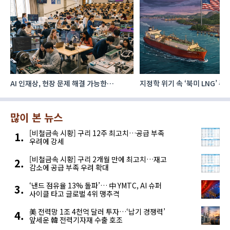
지정학 위기 속 ‘북미 LNG’ 주목…한국,
AI 데이터센터 투자계획 발표,
주요 에너지 공급처로 확보해야
전력수요 증가 이끈다
많이 본 뉴스
[비철금속 시황] 구리 12주 최고치…공급 부족
우려에 강세
[비철금속 시황] 구리 2개월 만에 최고치…재고
감소에 공급 부족 우려 확대
‘낸드 점유율 13% 돌파’… 中 YMTC, AI 슈퍼
사이클 타고 글로벌 4위 맹추격
美 전력망 1조 4천억 달러 투자…‘납기 경쟁력’
앞세운 韓 전력기자재 수출 호조