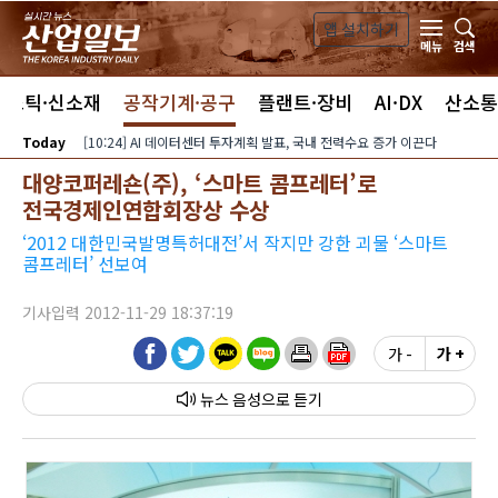
본문 바로가기
앱 설치하기
검색
메뉴
라스틱·신소재
공작기계·공구
플랜트·장비
AI·DX
산소통
Today
[10:24] AI 데이터센터 투자계획 발표, 국내 전력수요 증가 이끈다
대양코퍼레숀(주), ‘스마트 콤프레터’로
전국경제인연합회장상 수상
‘2012 대한민국발명특허대전’서 작지만 강한 괴물 ‘스마트
콤프레터’ 선보여
기사입력 2012-11-29 18:37:19
가 -
가 +
뉴스 음성