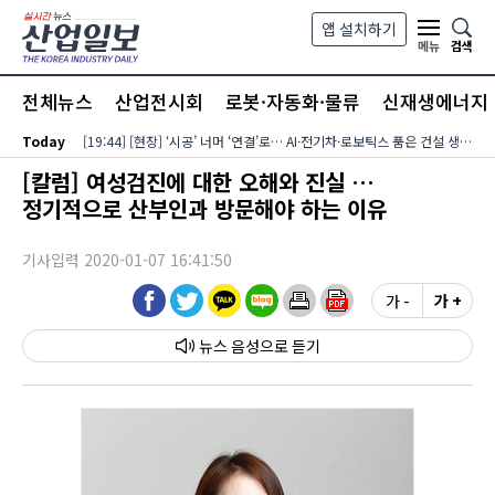
본문 바로가기
앱 설치하기
검색
메뉴
전체뉴스
산업전시회
로봇·자동화·물류
신재생에너지
Today
[19:44] [현장] ‘시공’ 너머 ‘연결’로… AI·전기차·로보틱스 품은 건설 생태계
[칼럼] 여성검진에 대한 오해와 진실 …
정기적으로 산부인과 방문해야 하는 이유
기사입력 2020-01-07 16:41:50
가 -
가 +
뉴스 음성