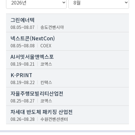
그린에너텍
08.05~08.07
송도컨벤시아
넥스트콘(NextCon)
08.05~08.08
COEX
AI서밋서울앤엑스포
08.19~08.21
코엑스
K-PRINT
08.19~08.22
킨텍스
자율주행모빌리티산업전
08.25~08.27
코엑스
차세대 반도체 패키징 산업전
08.26~08.28
수원컨벤션센터