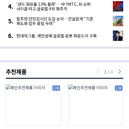
‘낸드 점유율 13% 돌파’… 中 YMTC, AI 슈퍼
사이클 타고 글로벌 4위 맹추격
발주청 안전감시단 도입 논의…건설업계 “기존
제도와 업무 중첩 우려”
현대차그룹, 새만금에 글로벌 로봇 파운드리 구축
추천제품
1
/
4
신품
신품