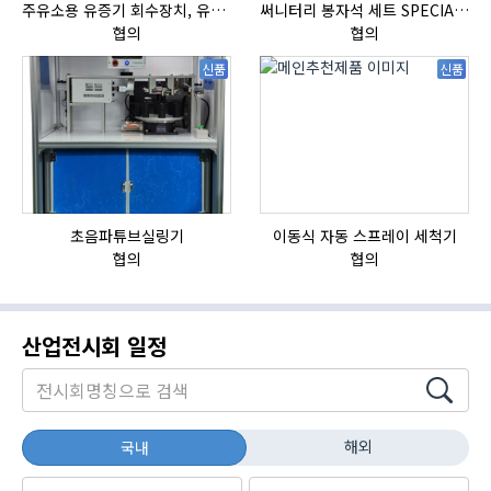
주유소용 유증기 회수장치, 유증기 회수장치, 방폭형, 방폭형 유증기 회수장치
써니터리 봉자석 세트 SPECIAL , 봉자석 , 자석봉 , 호퍼용자석 , 전자석
자
협의
협의
신품
신품
초음파튜브실링기
이동식 자동 스프레이 세척기
협의
협의
산업전시회 일정
해외
국내