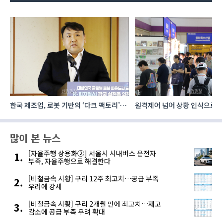
한국 제조업, 로봇 기반의 ‘다크 팩토리’로
원격제어 넘어 상황 인식으로, 
성장해야
향하는 AI·디지털기술
많이 본 뉴스
[자율주행 상용화②] 서울시 시내버스 운전자
부족, 자율주행으로 해결한다
[비철금속 시황] 구리 12주 최고치…공급 부족
우려에 강세
[비철금속 시황] 구리 2개월 만에 최고치…재고
감소에 공급 부족 우려 확대