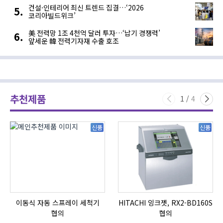
건설·인테리어 최신 트렌드 집결…‘2026
코리아빌드위크’
美 전력망 1조 4천억 달러 투자…‘납기 경쟁력’
앞세운 韓 전력기자재 수출 호조
추천제품
1
/
4
신품
신품
이동식 자동 스프레이 세척기
HITACHI 잉크젯, RX2-BD160S
협의
협의