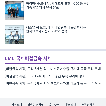
하이머(HAIMER), 세대교체 단행…100% 독일
가족기업 체제 유지 발표
제조업 AI 도입, 데이터 연결부터 운영까지…
한국요꼬가와전기·VNTG 협력
LME 국제비철금속 시세
[비철금속 시황] 구리 6개월 최고치…콩고 수출 규제에 공급 우려 확대
[비철금속 시황] 구리 12주 최고치…공급 부족 우려에 강세
[비철금속 시황] 구리 2개월 만에 최고치…재고 감소에 공급 부족 우려 확대
매체소개
발행인 인사말
회사연혁
윤리강령
저작권정책