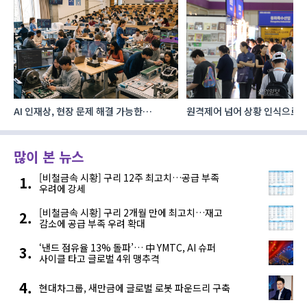
AI 인재상, 현장 문제 해결 가능한
원격제어 넘어 상황 인식으로, 
‘융합형’으로 다층화
향하는 AI·디지털기술
많이 본 뉴스
[비철금속 시황] 구리 12주 최고치…공급 부족
우려에 강세
[비철금속 시황] 구리 2개월 만에 최고치…재고
감소에 공급 부족 우려 확대
‘낸드 점유율 13% 돌파’… 中 YMTC, AI 슈퍼
사이클 타고 글로벌 4위 맹추격
현대차그룹, 새만금에 글로벌 로봇 파운드리 구축