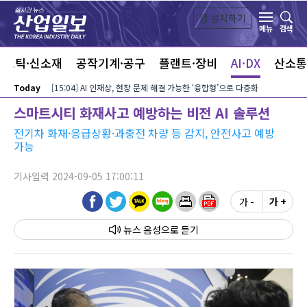
본문 바로가기
앱 설치하기
검색
메뉴
라스틱·신소재
공작기계·공구
플랜트·장비
AI·DX
산소통
Today
[15:04] AI 인재상, 현장 문제 해결 가능한 ‘융합형’으로 다층화
스마트시티 화재사고 예방하는 비전 AI 솔루션
전기차 화재·응급상황·과충전 차량 등 감지, 안전사고 예방
가능
기사입력 2024-09-05 17:00:11
가 -
가 +
뉴스 음성