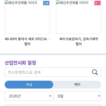
신품
중고
써니터리 봉자석 세트 SPECIAL , 봉자석 , 자석봉 , 호퍼용자석 , 전자석
싸이크로감속기, 감속기제작
자
협의
협의
산업전시회 일정
해외
국내