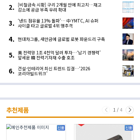
[비철금속 시황] 구리 2개월 만에 최고치…재고
감소에 공급 부족 우려 확대
‘낸드 점유율 13% 돌파’… 中 YMTC, AI 슈퍼
사이클 타고 글로벌 4위 맹추격
현대차그룹, 새만금에 글로벌 로봇 파운드리 구축
美 전력망 1조 4천억 달러 투자…‘납기 경쟁력’
앞세운 韓 전력기자재 수출 호조
건설·인테리어 최신 트렌드 집결…‘2026
코리아빌드위크’
추천제품
1
/
4
신품
신품