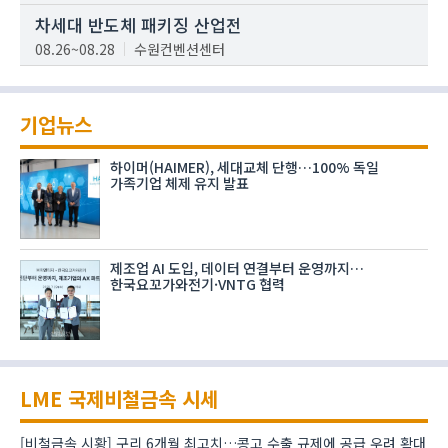
차세대 반도체 패키징 산업전
08.26~08.28
수원컨벤션센터
기업뉴스
하이머(HAIMER), 세대교체 단행…100% 독일
가족기업 체제 유지 발표
제조업 AI 도입, 데이터 연결부터 운영까지…
한국요꼬가와전기·VNTG 협력
LME 국제비철금속 시세
[비철금속 시황] 구리 6개월 최고치…콩고 수출 규제에 공급 우려 확대