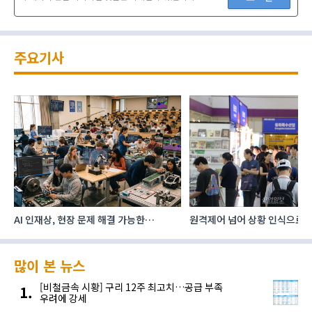
주요기사
AI 인재상, 현장 문제 해결 가능한
원격제어 넘어 상황 인식으로, 
‘융합형’으로 다층화
향하는 AI·디지털기술
많이 본 뉴스
[비철금속 시황] 구리 12주 최고치…공급 부족
우려에 강세