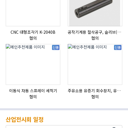
CNC 대형조각기 K-2040B
공작기계용 절삭공구, 슬리브(SLEEVE)
자
협의
협의
신품
신품
이동식 자동 스프레이 세척기
주유소용 유증기 회수장치, 유증기 회수장치, 방폭형, 방폭형 유증기 회수장치
HI
협의
협의
산업전시회 일정