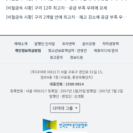
[비철금속 시황] 구리 12주 최고치…공급 부족 우려에 강세
[비철금속 시황] 구리 2개월 만에 최고치…재고 감소에 공급 부족 우려 확대
매체소개
발행인 인사말
회사연혁
윤리강령
저작권정책
개인정보취급방침
청소년보호책임자 : 안영건
제휴미디어/문의
광고문의
정보드림
(주)다아라
(08217) 서울 구로구 경인로 53길 15,
업무A동 7층 (구로동, 중앙유통단지)
대표전화 : 1588-0914
등록번호 : 서울 아00317
등록일 : 2007년 1월29일
발행일 : 2007년 7월 2일
발행인 · 편집인 : 김영환
다아라 그룹