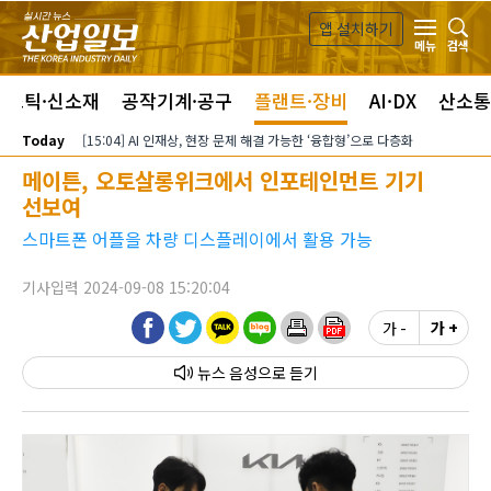
본문 바로가기
앱 설치하기
검색
메뉴
라스틱·신소재
공작기계·공구
플랜트·장비
AI·DX
산소통
Today
[15:04] AI 인재상, 현장 문제 해결 가능한 ‘융합형’으로 다층화
메이튼, 오토살롱위크에서 인포테인먼트 기기
선보여
스마트폰 어플을 차량 디스플레이에서 활용 가능
기사입력 2024-09-08 15:20:04
가 -
가 +
뉴스 음성