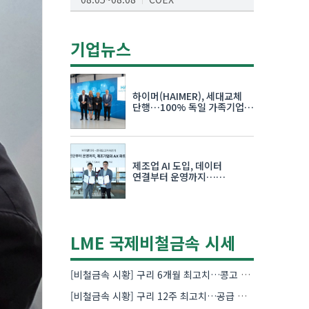
AI서밋서울앤엑스포
08.19~08.21
코엑스
기업뉴스
K-PRINT
08.19~08.22
킨텍스
하이머(HAIMER), 세대교체
자율주행모빌리티산업전
단행…100% 독일 가족기업
체제 유지 발표
08.25~08.27
코엑스
차세대 반도체 패키징 산업전
제조업 AI 도입, 데이터
08.26~08.28
수원컨벤션센터
연결부터 운영까지…
한국요꼬가와전기·VNTG 협력
LME 국제비철금속 시세
[비철금속 시황] 구리 6개월 최고치…콩고 수출 규제에 공급 우려 확대
[비철금속 시황] 구리 12주 최고치…공급 부족 우려에 강세