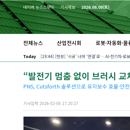
본문 바로가기
네이버 뉴스스탠드
기사제보
2026.08.08(토)
전체뉴스
산업전시회
로봇·자동화·물
Today
[19:44] [현장] ‘시공’ 너머 ‘연결’로… AI·전기차
“발전기 멈춤 없이 브러시 교체
PNS, Cutsforth 솔루션으로 유지보수 효율·안
기사입력 2026-02-05 17:20:27