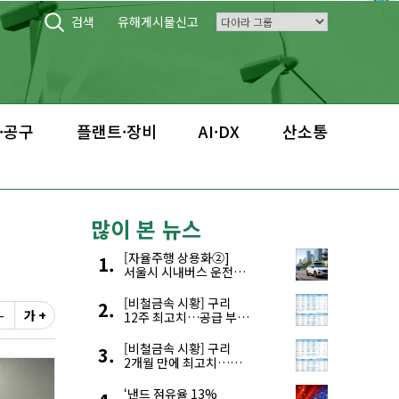
검색
유해게시물신고
·공구
플랜트·장비
AI·DX
산소통
많이 본 뉴스
[자율주행 상용화②]
서울시 시내버스 운전자
부족, 자율주행으로
해결한다
[비철금속 시황] 구리
-
가 +
12주 최고치…공급 부족
우려에 강세
[비철금속 시황] 구리
2개월 만에 최고치…
재고 감소에 공급 부족
우려 확대
‘낸드 점유율 13%