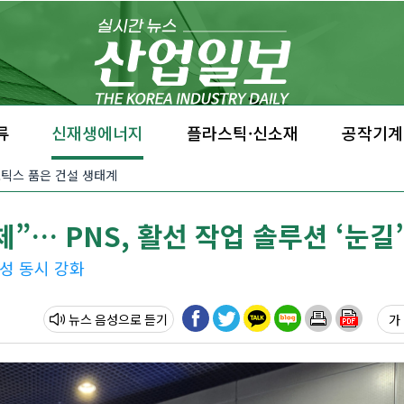
류
신재생에너지
플라스틱·신소재
공작기계
·로보틱스 품은 건설 생태계
”… PNS, 활선 작업 솔루션 ‘눈길’
전성 동시 강화
뉴스 음성
가 