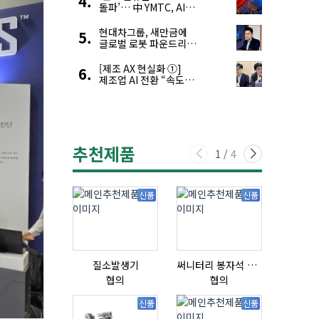
돌파’… 中 YMTC, AI
슈퍼 사이클 타고 글로벌
4위 맹추격
현대차그룹, 새만금에
글로벌 로봇 파운드리
구축
[제조 AX 현실화 ①]
제조업 AI 전환 “속도와
생태계가 관건”
추천제품
1
/
4
신품
신품
질소발생기
써니터리 봉자석 세트 SPECIAL , 봉자석 , 자석봉 , 호퍼용자석 , 전자석
협의
협의
협의
신품
신품