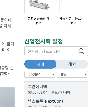
열성형진공포장기 표준형 모델 OMNIVAC S-200
자동화설비용15ml자동주입기
모품이다.
협의
협의
협의
율 저하
산업전시회 일정
)’에 참가
이며 이
해외
국내
권총형 손
택했다.
그린에너텍
08.05~08.07
송도컨벤시아
넥스트콘(NextCon)
08.05~08.08
COEX