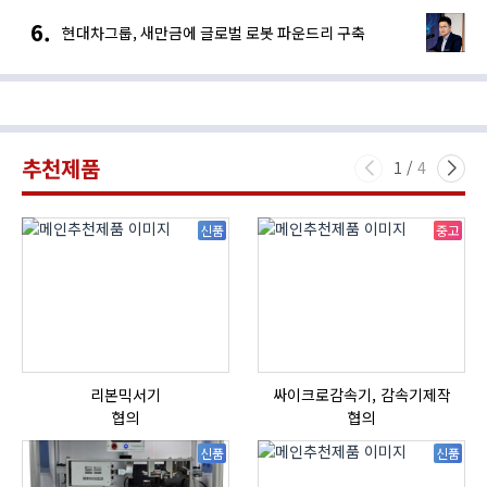
현대차그룹, 새만금에 글로벌 로봇 파운드리 구축
추천제품
1
/
4
신품
중고
리본믹서기
싸이크로감속기, 감속기제작
협의
협의
신품
신품