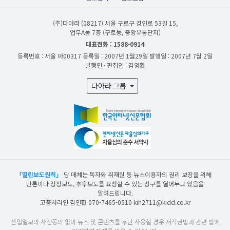
(주)다아라
(08217) 서울 구로구 경인로 53길 15,
업무A동 7층 (구로동, 중앙유통단지)
대표전화 : 1588-0914
등록번호 : 서울 아00317
등록일 : 2007년 1월29일
발행일 : 2007년 7월 2일
발행인 · 편집인 : 김영환
다아라 그룹
「열린보도원칙」
당 매체는 독자와 취재원 등 뉴스이용자의 권리 보장을 위해
반론이나 정정보도, 추후보도를 요청할 수 있는 창구를 열어두고 있음을
알려드립니다.
고충처리인 김인환 070-7465-0510 kih2711@kidd.co.kr
산업일보의 사전동의 없이 뉴스 및 콘텐츠를 무단 사용할 경우 저작권법과 관련 법에