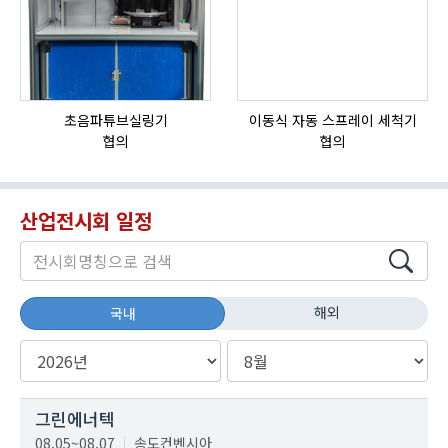
초음파튜브실링기
이동식 자동 스프레이 세척기
협의
협의
산업전시회 일정
해외
국내
그린에너텍
08.05~08.07
송도컨벤시아