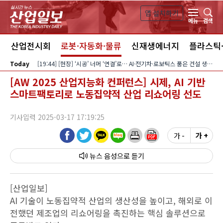
본문 바로가기
앱 설치하기
검색
메뉴
스
산업전시회
로봇·자동화·물류
신재생에너지
플라스틱
Today
[19:44] [현장] ‘시공’ 너머 ‘연결’로… AI·전기차·로보틱스 품은 건설 생태계
[AW 2025 산업지능화 컨퍼런스] 시제, AI 기반
스마트팩토리로 노동집약적 산업 리쇼어링 선도
기사입력 2025-03-17 17:19:25
가 -
가 +
뉴스 음성
[산업일보]
AI 기술이 노동집약적 산업의 생산성을 높이고, 해외로 이
전했던 제조업의 리쇼어링을 촉진하는 핵심 솔루션으로