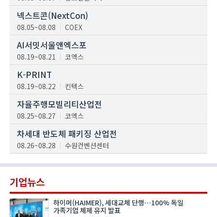
넥스트콘(NextCon)
08.05~08.08
COEX
AI서밋서울앤엑스포
08.19~08.21
코엑스
K-PRINT
08.19~08.22
킨텍스
자율주행모빌리티산업전
08.25~08.27
코엑스
차세대 반도체 패키징 산업전
08.26~08.28
수원컨벤션센터
기업뉴스
하이머(HAIMER), 세대교체 단행…100% 독일
가족기업 체제 유지 발표