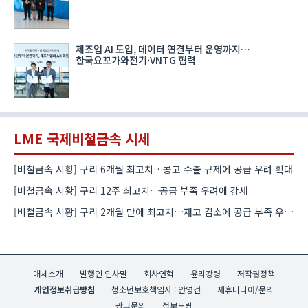
제조업 AI 도입, 데이터 연결부터 운영까지…
한국요꼬가와전기·VNTG 협력
LME 국제비철금속 시세
[비철금속 시황] 구리 6개월 최고치…콩고 수출 규제에 공급 우려 확대
[비철금속 시황] 구리 12주 최고치…공급 부족 우려에 강세
[비철금속 시황] 구리 2개월 만에 최고치…재고 감소에 공급 부족 우려 확대
매체소개
발행인 인사말
회사연혁
윤리강령
저작권정책
개인정보취급방침
청소년보호책임자 : 안영건
제휴미디어/문의
광고문의
정보드림