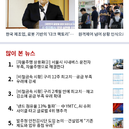
한국 제조업, 로봇 기반의 ‘다크 팩토리’로
원격제어 넘어 상황 인식으로, 
성장해야
향하는 AI·디지털기술
많이 본 뉴스
[자율주행 상용화②] 서울시 시내버스 운전자
부족, 자율주행으로 해결한다
[비철금속 시황] 구리 12주 최고치…공급 부족
우려에 강세
[비철금속 시황] 구리 2개월 만에 최고치…재고
감소에 공급 부족 우려 확대
‘낸드 점유율 13% 돌파’… 中 YMTC, AI 슈퍼
사이클 타고 글로벌 4위 맹추격
발주청 안전감시단 도입 논의…건설업계 “기존
제도와 업무 중첩 우려”