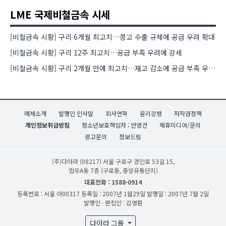
LME 국제비철금속 시세
[비철금속 시황] 구리 6개월 최고치…콩고 수출 규제에 공급 우려 확대
[비철금속 시황] 구리 12주 최고치…공급 부족 우려에 강세
[비철금속 시황] 구리 2개월 만에 최고치…재고 감소에 공급 부족 우려 확대
매체소개
발행인 인사말
회사연혁
윤리강령
저작권정책
개인정보취급방침
청소년보호책임자 : 안영건
제휴미디어/문의
광고문의
정보드림
(주)다아라
(08217) 서울 구로구 경인로 53길 15,
업무A동 7층 (구로동, 중앙유통단지)
대표전화 : 1588-0914
등록번호 : 서울 아00317
등록일 : 2007년 1월29일
발행일 : 2007년 7월 2일
발행인 · 편집인 : 김영환
다아라 그룹