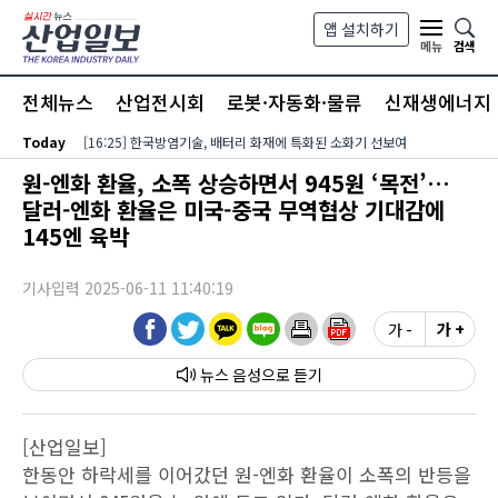
본문 바로가기
앱 설치하기
검색
메뉴
전체뉴스
산업전시회
로봇·자동화·물류
신재생에너지
Today
[16:25] 한국방염기술, 배터리 화재에 특화된 소화기 선보여
원-엔화 환율, 소폭 상승하면서 945원 ‘목전’…
달러-엔화 환율은 미국-중국 무역협상 기대감에
145엔 육박
기사입력 2025-06-11 11:40:19
가 -
가 +
뉴스 음성
[산업일보]
한동안 하락세를 이어갔던 원-엔화 환율이 소폭의 반등을