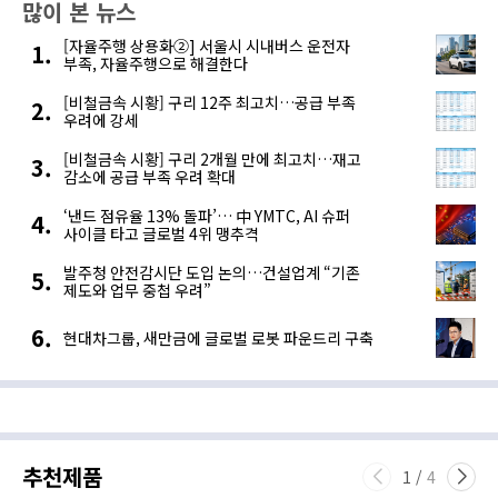
많이 본 뉴스
[자율주행 상용화②] 서울시 시내버스 운전자
부족, 자율주행으로 해결한다
[비철금속 시황] 구리 12주 최고치…공급 부족
우려에 강세
[비철금속 시황] 구리 2개월 만에 최고치…재고
감소에 공급 부족 우려 확대
‘낸드 점유율 13% 돌파’… 中 YMTC, AI 슈퍼
사이클 타고 글로벌 4위 맹추격
발주청 안전감시단 도입 논의…건설업계 “기존
제도와 업무 중첩 우려”
현대차그룹, 새만금에 글로벌 로봇 파운드리 구축
추천제품
1
/
4