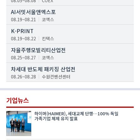
08.05~08.08
COEX
AI서밋서울앤엑스포
08.19~08.21
코엑스
K-PRINT
08.19~08.22
킨텍스
자율주행모빌리티산업전
08.25~08.27
코엑스
차세대 반도체 패키징 산업전
08.26~08.28
수원컨벤션센터
기업뉴스
하이머(HAIMER), 세대교체 단행…100% 독일
가족기업 체제 유지 발표