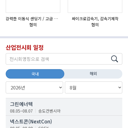
강력한 이동식 샌딩기 / 고급 이태리 IBIX샌드블라스터
싸이크로감속기, 감속기제작
협의
협의
산업전시회 일정
해외
국내
그린에너텍
08.05~08.07
송도컨벤시아
넥스트콘(NextCon)