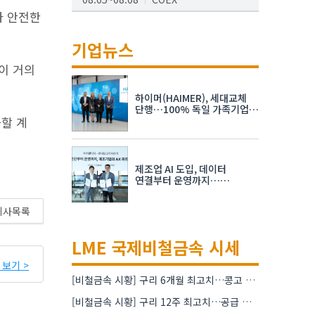
다 안전한
AI서밋서울앤엑스포
08.19~08.21
코엑스
기업뉴스
K-PRINT
이 거의
08.19~08.22
킨텍스
하이머(HAIMER), 세대교체
자율주행모빌리티산업전
단행…100% 독일 가족기업
화할 계
체제 유지 발표
08.25~08.27
코엑스
차세대 반도체 패키징 산업전
제조업 AI 도입, 데이터
08.26~08.28
수원컨벤션센터
연결부터 운영까지…
한국요꼬가와전기·VNTG 협력
기사목록
LME 국제비철금속 시세
보기 >
[비철금속 시황] 구리 6개월 최고치…콩고 수출 규제에 공급 우려 확대
[비철금속 시황] 구리 12주 최고치…공급 부족 우려에 강세