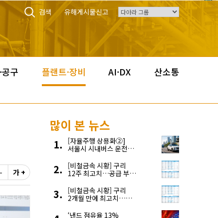
검색
유해게시물신고
·공구
플랜트·장비
AI·DX
산소통
많이 본 뉴스
[자율주행 상용화②]
서울시 시내버스 운전자
부족, 자율주행으로
해결한다
[비철금속 시황] 구리
-
가 +
12주 최고치…공급 부족
우려에 강세
[비철금속 시황] 구리
2개월 만에 최고치…
재고 감소에 공급 부족
우려 확대
‘낸드 점유율 13%