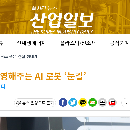
류
신재생에너지
플라스틱·신소재
공작기계
·로보틱스 품은 건설 생태계
해주는 AI 로봇 ‘눈길’
린다
뉴스 음성
가 