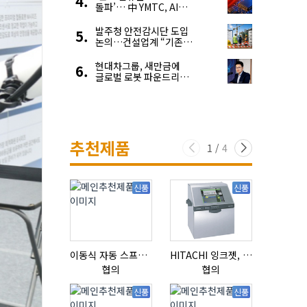
돌파’… 中 YMTC, AI
슈퍼 사이클 타고 글로벌
4위 맹추격
발주청 안전감시단 도입
논의…건설업계 “기존
제도와 업무 중첩 우려”
현대차그룹, 새만금에
글로벌 로봇 파운드리
구축
추천제품
1
/
4
신품
신품
이동식 자동 스프레이 세척기
HITACHI 잉크젯, RX2-BD160S
질소발생
협의
협의
협의
신품
신품