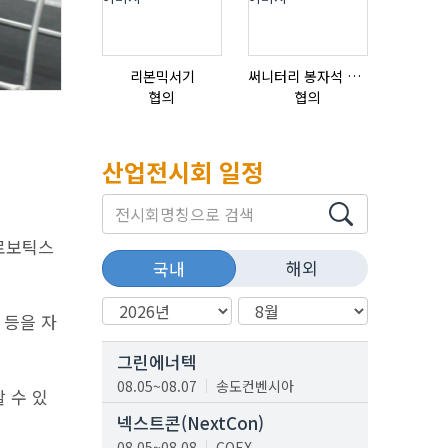
리본믹서기
써니터리 봉자석 세트 SPECIAL , 봉자석 , 자석봉 , 호퍼용자석 , 전자석
협의
협의
협의
산업전시회 일정
산로보틱스
해외
국내
 등을 자
그린에너텍
08.05~08.07
송도컨벤시아
 수 있
넥스트콘(NextCon)
08.05~08.08
COEX