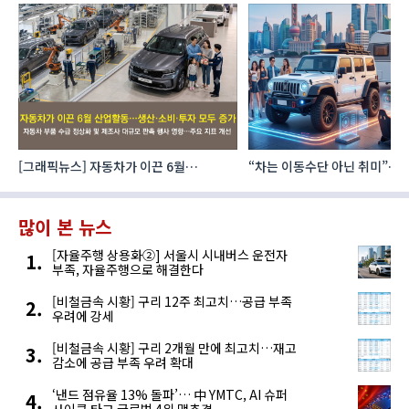
[그래픽뉴스] 자동차가 이끈 6월
“차는 이동수단 아닌 취미”… 
산업활동…생산·소비·투자 모두 증가
자동차 애프터마켓 빗장 풀렸
많이 본 뉴스
[자율주행 상용화②] 서울시 시내버스 운전자
부족, 자율주행으로 해결한다
[비철금속 시황] 구리 12주 최고치…공급 부족
우려에 강세
[비철금속 시황] 구리 2개월 만에 최고치…재고
감소에 공급 부족 우려 확대
‘낸드 점유율 13% 돌파’… 中 YMTC, AI 슈퍼