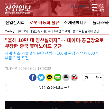
본문 바로가기
앱 설치하기
검색
메뉴
스
산업전시회
로봇·자동화·물류
신재생에너지
플라스틱
Today
[07:39] [비철금속 시황] 구리 6개월 최고치…콩고 수출 규제에 공급 우려 확대
“올해 10만 대 양산설까지”… 데이터·공급망으로
무장한 중국 휴머노이드 군단
세계 최초 기술 8개 분야 선점… 160개 완성기 업체·600개
부품 기업 포진
기사입력 2026-03-05 18:20:32
가 -
가 +
뉴스 음성