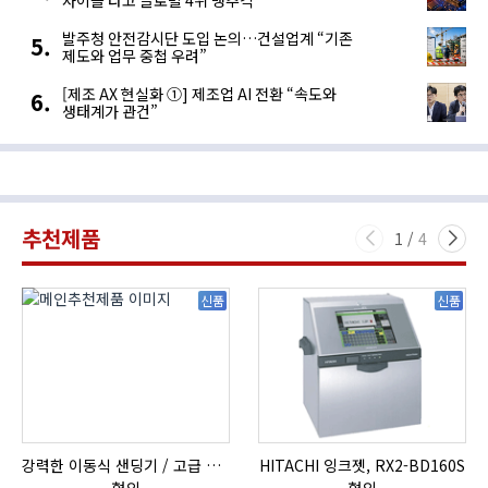
사이클 타고 글로벌 4위 맹추격
발주청 안전감시단 도입 논의…건설업계 “기존
제도와 업무 중첩 우려”
[제조 AX 현실화 ①] 제조업 AI 전환 “속도와
생태계가 관건”
추천제품
1
/
4
신품
신품
강력한 이동식 샌딩기 / 고급 이태리 IBIX샌드블라스터
HITACHI 잉크젯, RX2-BD160S