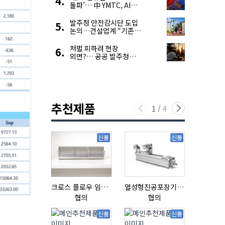
돌파’… 中 YMTC, AI
슈퍼 사이클 타고 글로벌
4위 맹추격
발주청 안전감시단 도입
논의…건설업계 “기존
제도와 업무 중첩 우려”
처벌 피하려 현장
외면?… 공공 발주청
안전관리 ‘모순’ 푼다
추천제품
1
/
4
신품
신품
크로스 플로우 임펠라
열성형진공포장기 표준형 모델 OMNIVAC S-200
협의
협의
협의
신품
신품