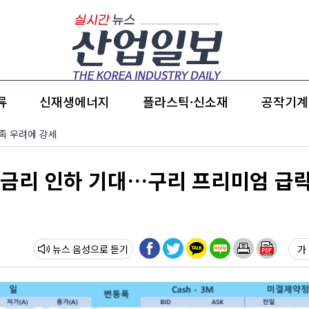
류
신재생에너지
플라스틱·신소재
공작기계
부족 우려에 강세
고 금리 인하 기대…구리 프리미엄 급
뉴스 음성
가 