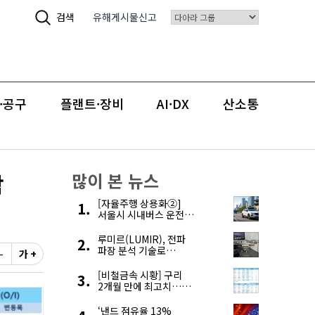
검색
유해게시물신고
·공구
플랜트·장비
AI·DX
산소통
락
많이 본 뉴스
[자율주행 상용화②]
서울시 시내버스 운전자
부족, 자율주행으로
해결한다
루미르(LUMIR), 전파
파장 분석 기술로
-
가 +
‘광학위성’ 한계 극복
[비철금속 시황] 구리
2개월 만에 최고치…
재고 감소에 공급 부족
우려 확대
‘낸드 점유율 13%