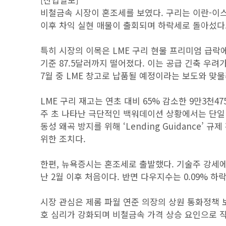
비철금속 시장이 혼조세를 보였다. 구리는 이란-이
이후 차익 실현 매물이 출회되며 하락세로 돌아섰다
특히 시장의 이목은 LME 구리 현물 프리미엄 급락
기준 87.5달러까지 떨어졌다. 이는 공급 긴축 우려
7월 중 LME 창고로 납품될 예정이라는 보도와 맞물
LME 구리 재고는 연초 대비 65% 감소한 9만3천4
주 초 나타난 극단적인 백워데이션 상황에서는 단일 계
동성 왜곡 방지를 위해 ‘Lending Guidance’
위한 조치다.
한편, 뉴욕증시는 혼조세로 출발했다. 기술주 강세에 
난 2월 이후 처음이다. 반면 다우지수는 0.09% 하락,
시장 관심은 제롬 파월 연준 의장의 상원 통화정책 보
호 심리가 강화되며 비철금속 가격 상승 요인으로 