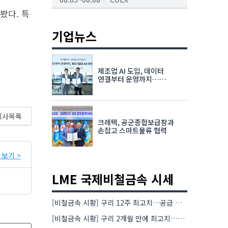
봤다. 특
AI서밋서울앤엑스포
08.19~08.21
코엑스
기업뉴스
K-PRINT
08.19~08.22
킨텍스
제조업 AI 도입, 데이터
자율주행모빌리티산업전
연결부터 운영까지…
한국요꼬가와전기·VNTG 협력
08.25~08.27
코엑스
차세대 반도체 패키징 산업전
기사목록
크레텍, 공군종합보급창과
08.26~08.28
수원컨벤션센터
손잡고 스마트물류 협력
보기 >
LME 국제비철금속 시세
[비철금속 시황] 구리 12주 최고치…공급 부족 우려에 강세
[비철금속 시황] 구리 2개월 만에 최고치…재고 감소에 공급 부족 우려 확대