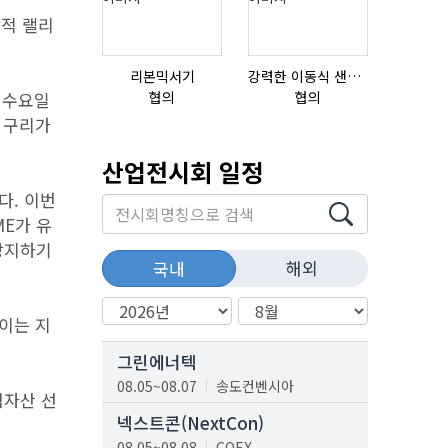
학적 랠리
리본믹서기
강력한 이동식 샌딩기 / 고급 이태리 IBIX샌드블라스터
초음파튜브
협의
협의
협의
 수요일
의 구리가
산업전시회 일정
다. 이번
ME가 유
 방지하기
해외
국내
 이는 지
그린에너텍
08.05~08.07
송도컨벤시아
험자산 선
넥스트콘(NextCon)
08.05~08.08
COEX