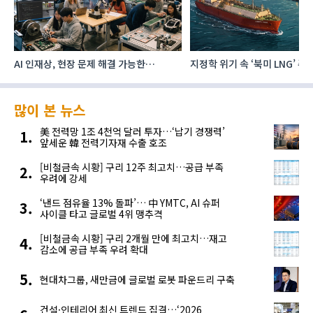
AI 인재상, 현장 문제 해결 가능한
지정학 위기 속 ‘북미 LNG’ 
‘융합형’으로 다층화
주요 에너지 공급처로 확보해
많이 본 뉴스
美 전력망 1조 4천억 달러 투자…‘납기 경쟁력’
앞세운 韓 전력기자재 수출 호조
[비철금속 시황] 구리 12주 최고치…공급 부족
우려에 강세
‘낸드 점유율 13% 돌파’… 中 YMTC, AI 슈퍼
사이클 타고 글로벌 4위 맹추격
[비철금속 시황] 구리 2개월 만에 최고치…재고
감소에 공급 부족 우려 확대
현대차그룹, 새만금에 글로벌 로봇 파운드리 구축
건설·인테리어 최신 트렌드 집결…‘2026