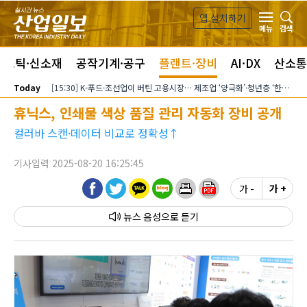
본문 바로가기
앱 설치하기
검색
메뉴
라스틱·신소재
공작기계·공구
플랜트·장비
AI·DX
산소통
Today
[15:30] K-푸드·조선업이 버틴 고용시장… 제조업 ‘양극화’·청년층 ‘한파’ 지속
휴닉스, 인쇄물 색상 품질 관리 자동화 장비 공개
컬러바 스캔·데이터 비교로 정확성↑
기사입력 2025-08-20 16:25:45
가 -
가 +
뉴스 음성