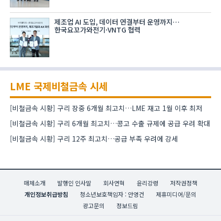
제조업 AI 도입, 데이터 연결부터 운영까지…
한국요꼬가와전기·VNTG 협력
LME 국제비철금속 시세
[비철금속 시황] 구리 장중 6개월 최고치…LME 재고 1월 이후 최저
[비철금속 시황] 구리 6개월 최고치…콩고 수출 규제에 공급 우려 확대
[비철금속 시황] 구리 12주 최고치…공급 부족 우려에 강세
매체소개
발행인 인사말
회사연혁
윤리강령
저작권정책
개인정보취급방침
청소년보호책임자 : 안영건
제휴미디어/문의
광고문의
정보드림