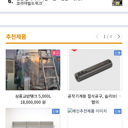
코리아빌드위크’
추천제품
1
/
4
중고
신품
삼중교반탱크 5,000L
공작기계용 절삭공구, 슬리브(SLEEVE)
18,000,000 원
협의
신품
신품