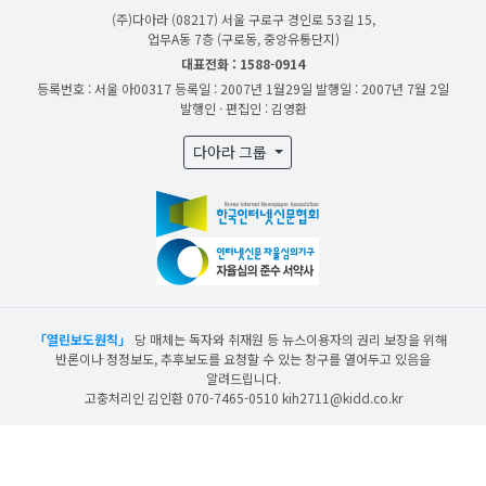
(주)다아라
(08217) 서울 구로구 경인로 53길 15,
업무A동 7층 (구로동, 중앙유통단지)
대표전화 : 1588-0914
등록번호 : 서울 아00317
등록일 : 2007년 1월29일
발행일 : 2007년 7월 2일
발행인 · 편집인 : 김영환
다아라 그룹
「열린보도원칙」
당 매체는 독자와 취재원 등 뉴스이용자의 권리 보장을 위해
반론이나 정정보도, 추후보도를 요청할 수 있는 창구를 열어두고 있음을
알려드립니다.
고충처리인 김인환 070-7465-0510 kih2711@kidd.co.kr
산업일보의 사전동의 없이 뉴스 및 콘텐츠를 무단 사용할 경우 저작권법과 관련 법에
의거하여 제재를 받을 수 있습니다.
ⓒ DAARA Co., Ltd. All Rights Reserved.