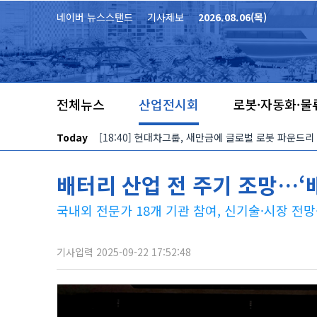
본문 바로가기
네이버 뉴스스탠드
기사제보
2026.08.06(목)
전체뉴스
산업전시회
로봇·자동화·물
Today
[18:40] 현대차그룹, 새만금에 글로벌 로봇 파운드리
배터리 산업 전 주기 조망…‘배
국내외 전문가 18개 기관 참여, 신기술·시장 전망
기사입력 2025-09-22 17:52:48