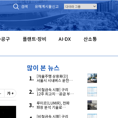
검색
유해게시물신고
·공구
플랜트·장비
AI·DX
산소통
많이 본 뉴스
[자율주행 상용화②]
서울시 시내버스 운전자
부족, 자율주행으로
해결한다
[비철금속 시황] 구리
-
가 +
12주 최고치…공급 부족
우려에 강세
루미르(LUMIR), 전파
파장 분석 기술로
‘광학위성’ 한계 극복
[비철금속 시황] 구리