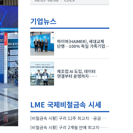
AI서밋서울앤엑스포
08.19~08.21
코엑스
기업뉴스
K-PRINT
08.19~08.22
킨텍스
하이머(HAIMER), 세대교체
자율주행모빌리티산업전
단행…100% 독일 가족기업
체제 유지 발표
08.25~08.27
코엑스
차세대 반도체 패키징 산업전
제조업 AI 도입, 데이터
08.26~08.28
수원컨벤션센터
연결부터 운영까지…
한국요꼬가와전기·VNTG 협력
LME 국제비철금속 시세
[비철금속 시황] 구리 12주 최고치…공급 부족 우려에 강세
[비철금속 시황] 구리 2개월 만에 최고치…재고 감소에 공급 부족 우려 확대