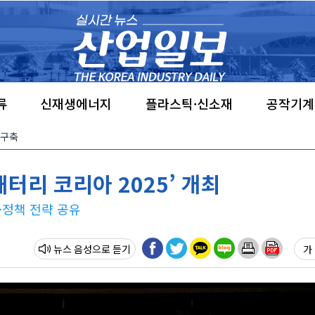
류
신재생에너지
플라스틱·신소재
공작기계
 구축
터리 코리아 2025’ 개최
·정책 전략 공유
뉴스 음성
가 