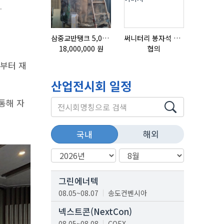
.
삼중교반탱크 5,000L
써니터리 봉자석 세트 SPECIAL , 봉자석 , 자석봉 , 호퍼용자석 , 전자석
18,000,000 원
협의
협의
비부터 재
산업전시회 일정
통해 자
해외
국내
그린에너텍
08.05~08.07
송도컨벤시아
넥스트콘(NextCon)
08.05~08.08
COEX