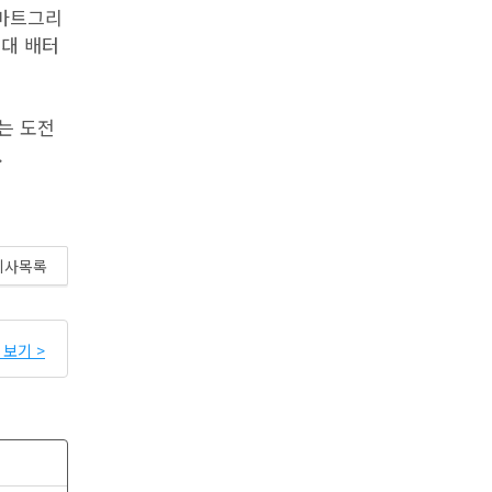
스마트그리
세대 배터
는 도전
.
기사목록
보기 >