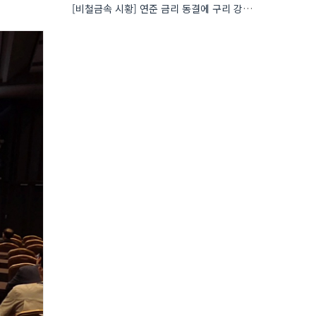
[비철금속 시황] 연준 금리 동결에 구리 강세…공급 부족 우려도 가격 지지