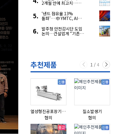
2개월 만에 최고치…
재고 감소에 공급 부족
우려 확대
‘낸드 점유율 13%
돌파’… 中 YMTC, AI
슈퍼 사이클 타고 글로벌
4위 맹추격
발주청 안전감시단 도입
논의…건설업계 “기존
제도와 업무 중첩 우려”
추천제품
1
/
4
신품
신품
열성형진공포장기 표준형 모델 OMNIVAC S-200
질소발생기
협의
협의
협의
중고
신품