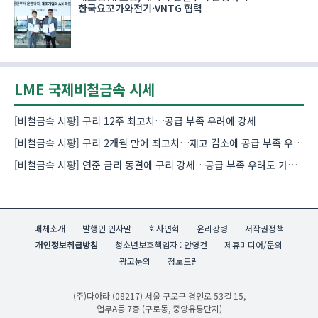
한국요꼬가와전기·VNTG 협력
LME 국제비철금속 시세
[비철금속 시황] 구리 12주 최고치…공급 부족 우려에 강세
[비철금속 시황] 구리 2개월 만에 최고치…재고 감소에 공급 부족 우려 확대
[비철금속 시황] 연준 금리 동결에 구리 강세…공급 부족 우려도 가격 지지
매체소개
발행인 인사말
회사연혁
윤리강령
저작권정책
개인정보취급방침
청소년보호책임자 : 안영건
제휴미디어/문의
광고문의
정보드림
(주)다아라
(08217) 서울 구로구 경인로 53길 15,
업무A동 7층 (구로동, 중앙유통단지)