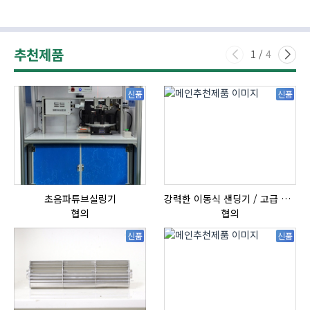
추천제품
1
/
4
신품
신품
초음파튜브실링기
강력한 이동식 샌딩기 / 고급 이태리 IBIX샌드블라스터
자
협의
협의
신품
신품