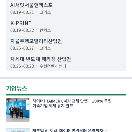
AI서밋서울앤엑스포
08.19~08.21
코엑스
K-PRINT
08.19~08.22
킨텍스
자율주행모빌리티산업전
08.25~08.27
코엑스
차세대 반도체 패키징 산업전
08.26~08.28
수원컨벤션센터
기업뉴스
하이머(HAIMER), 세대교체 단행…100% 독일
가족기업 체제 유지 발표
제조업 AI 도입, 데이터 연결부터 운영까지…