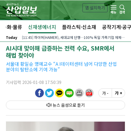
본문 바로가기
앱 설치하기
검색
메뉴
자동화·물류
신재생에너지
플라스틱·신소재
공작기계·공
Today
[11:45] 하이머(HAIMER), 세대교체 단행…100% 독일 가족기업 체제 유지 발표
AI시대 맞이해 급증하는 전력 수요, SMR에서
해법 찾아야
서울대 황일순 명예교수 “A I데이터센터 넘어 다양한 산업
분야의 탈탄소에 기여 가능”
기사입력 2026-01-08 17:50:39
가 -
가 +
뉴스 음성