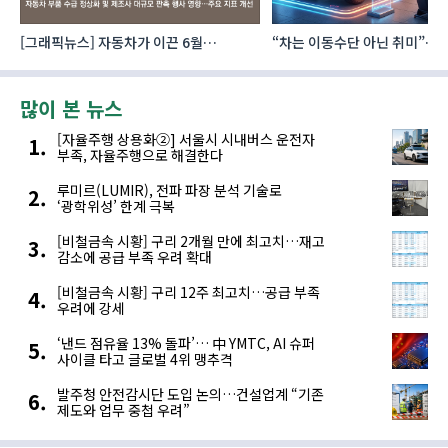
이
[그래픽뉴스] 자동차가 이끈 6월
“차는 이동수단 아닌 취미”… 
산업활동…생산·소비·투자 모두 증가
자동차 애프터마켓 빗장 풀렸
많이 본 뉴스
[자율주행 상용화②] 서울시 시내버스 운전자
부족, 자율주행으로 해결한다
루미르(LUMIR), 전파 파장 분석 기술로
‘광학위성’ 한계 극복
[비철금속 시황] 구리 2개월 만에 최고치…재고
감소에 공급 부족 우려 확대
[비철금속 시황] 구리 12주 최고치…공급 부족
우려에 강세
‘낸드 점유율 13% 돌파’… 中 YMTC, AI 슈퍼
사이클 타고 글로벌 4위 맹추격
발주청 안전감시단 도입 논의…건설업계 “기존
제도와 업무 중첩 우려”