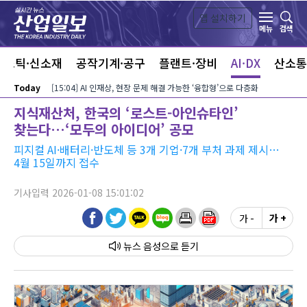
본문 바로가기
앱 설치하기
검색
메뉴
라스틱·신소재
공작기계·공구
플랜트·장비
AI·DX
산소통
Today
[15:04] AI 인재상, 현장 문제 해결 가능한 ‘융합형’으로 다층화
지식재산처, 한국의 ‘로스트-아인슈타인’
찾는다…‘모두의 아이디어’ 공모
피지컬 AI·배터리·반도체 등 3개 기업·7개 부처 과제 제시…
4월 15일까지 접수
기사입력 2026-01-08 15:01:02
가 -
가 +
뉴스 음성