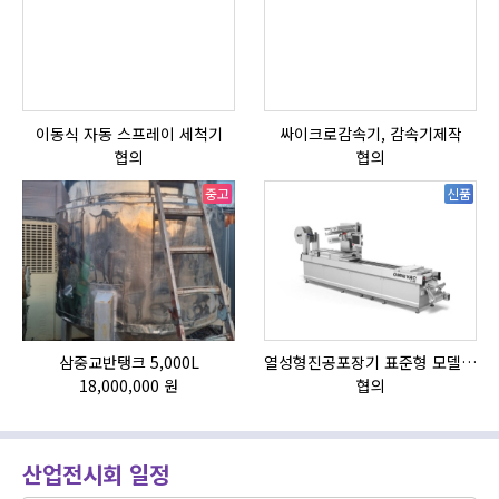
이동식 자동 스프레이 세척기
싸이크로감속기, 감속기제작
자
협의
협의
중고
신품
삼중교반탱크 5,000L
열성형진공포장기 표준형 모델 OMNIVAC S-200
18,000,000 원
협의
산업전시회 일정