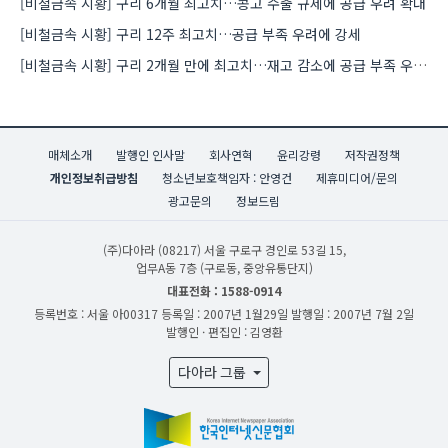
[비철금속 시황] 구리 6개월 최고치…콩고 수출 규제에 공급 우려 확대
[비철금속 시황] 구리 12주 최고치…공급 부족 우려에 강세
[비철금속 시황] 구리 2개월 만에 최고치…재고 감소에 공급 부족 우려 확대
매체소개
발행인 인사말
회사연혁
윤리강령
저작권정책
개인정보취급방침
청소년보호책임자 : 안영건
제휴미디어/문의
광고문의
정보드림
(주)다아라
(08217) 서울 구로구 경인로 53길 15,
업무A동 7층 (구로동, 중앙유통단지)
대표전화 : 1588-0914
등록번호 : 서울 아00317
등록일 : 2007년 1월29일
발행일 : 2007년 7월 2일
발행인 · 편집인 : 김영환
다아라 그룹