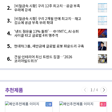
[비철금속 시황] 구리 12주 최고치…공급 부족
우려에 강세
[비철금속 시황] 구리 2개월 만에 최고치…재고
감소에 공급 부족 우려 확대
‘낸드 점유율 13% 돌파’… 中 YMTC, AI 슈퍼
사이클 타고 글로벌 4위 맹추격
현대차그룹, 새만금에 글로벌 로봇 파운드리 구축
건설·인테리어 최신 트렌드 집결…‘2026
코리아빌드위크’
추천제품
1
/
4
신품
중고