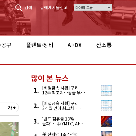
검색
유해게시물신고
·공구
플랜트·장비
AI·DX
산소통
많이 본 뉴스
[비철금속 시황] 구리
12주 최고치…공급 부족
우려에 강세
[비철금속 시황] 구리
-
가 +
2개월 만에 최고치…
재고 감소에 공급 부족
우려 확대
‘낸드 점유율 13%
돌파’… 中 YMTC, AI
슈퍼 사이클 타고 글로벌
4위 맹추격
美 전력망 1조 4천억