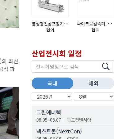
열성형진공포장기 표준형 모델 OMNIVAC S-200
싸이크로감속기, 감속기제작
협의
협의
18,000,0
산업전시회 일정
리)의 최신
공식 파
해외
국내
그린에너텍
08.05~08.07
송도컨벤시아
넥스트콘(NextCon)
08.05~08.08
COEX