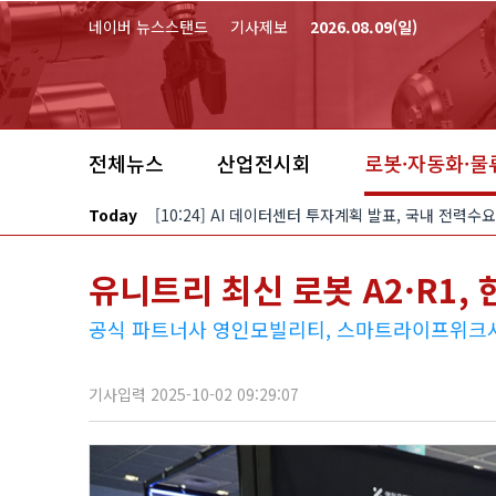
본문 바로가기
네이버 뉴스스탠드
기사제보
2026.08.09(일)
전체뉴스
산업전시회
로봇·자동화·물
Today
[10:24] AI 데이터센터 투자계획 발표, 국내 전력수
유니트리 최신 로봇 A2·R1, 
공식 파트너사 영인모빌리티, 스마트라이프위크서
기사입력 2025-10-02 09:29:07