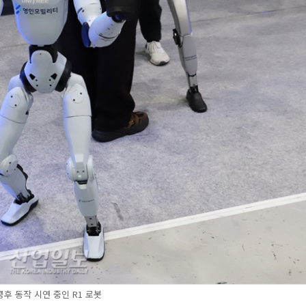
쿵후 동작 시연 중인 R1 로봇