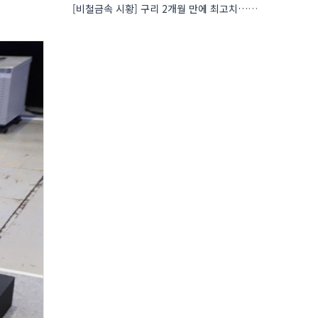
[비철금속 시황] 구리 2개월 만에 최고치…재고 감소에 공급 부족 우려 확대