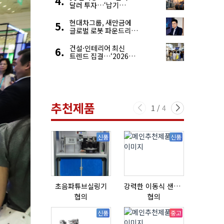
달러 투자…‘납기
경쟁력’ 앞세운 韓
전력기자재 수출 호조
현대차그룹, 새만금에
글로벌 로봇 파운드리
구축
건설·인테리어 최신
트렌드 집결…‘2026
코리아빌드위크’
추천제품
1
/
4
신품
신품
초음파튜브실링기
강력한 이동식 샌딩기 / 고급 이태리 IBIX샌드블라스터
협의
협의
협의
신품
중고