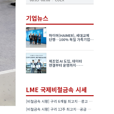
AI서밋서울앤엑스포
08.19~08.21
코엑스
기업뉴스
K-PRINT
08.19~08.22
킨텍스
하이머(HAIMER), 세대교체
자율주행모빌리티산업전
단행…100% 독일 가족기업
체제 유지 발표
08.25~08.27
코엑스
차세대 반도체 패키징 산업전
제조업 AI 도입, 데이터
08.26~08.28
수원컨벤션센터
연결부터 운영까지…
한국요꼬가와전기·VNTG 협력
LME 국제비철금속 시세
[비철금속 시황] 구리 6개월 최고치…콩고 수출 규제에 공급 우려 확대
[비철금속 시황] 구리 12주 최고치…공급 부족 우려에 강세