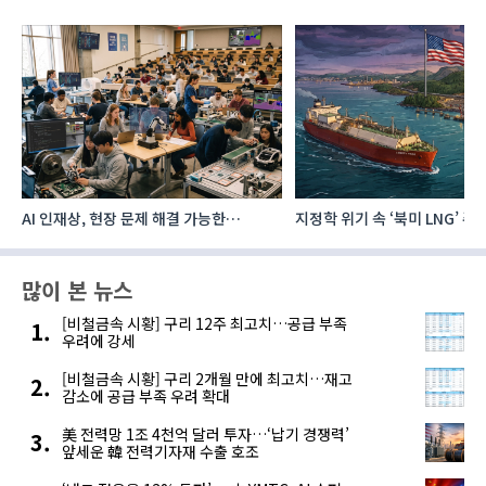
AI 인재상, 현장 문제 해결 가능한
지정학 위기 속 ‘북미 LNG’ 
‘융합형’으로 다층화
주요 에너지 공급처로 확보해
많이 본 뉴스
[비철금속 시황] 구리 12주 최고치…공급 부족
우려에 강세
[비철금속 시황] 구리 2개월 만에 최고치…재고
감소에 공급 부족 우려 확대
美 전력망 1조 4천억 달러 투자…‘납기 경쟁력’
앞세운 韓 전력기자재 수출 호조