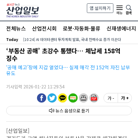
본문 바로가기
앱 설치하기
검색
메뉴
전체뉴스
산업전시회
로봇·자동화·물류
신재생에너지
Today
[10:24] AI 데이터센터 투자계획 발표, 국내 전력수요 증가 이끈다
‘부동산 공매’ 초강수 통했다… 체납세 158억
징수
‘공매 예고’장에 지갑 열었다… 실제 매각 전 152억 자진 납부
유도
기사입력 2026-01-22 11:29:54
가 -
가 +
뉴스 음성
[산업일보]