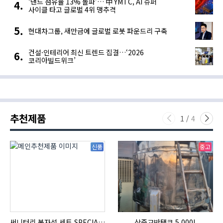
‘낸드 점유율 13% 돌파’… 中 YMTC, AI 슈퍼
사이클 타고 글로벌 4위 맹추격
현대차그룹, 새만금에 글로벌 로봇 파운드리 구축
건설·인테리어 최신 트렌드 집결…‘2026
코리아빌드위크’
추천제품
1
/
4
신품
중고
써니터리 봉자석 세트 SPECIAL , 봉자석 , 자석봉 , 호퍼용자석 , 전자석
삼중교반탱크 5,000L