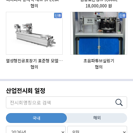
협의
18,000,000 원
신품
신품
열성형진공포장기 표준형 모델 OMNIVAC S-200
초음파튜브실링기
협의
협의
산업전시회 일정
해외
국내