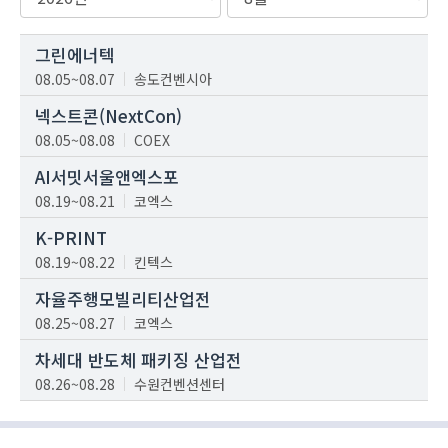
그린에너텍
08.05~08.07
송도컨벤시아
넥스트콘(NextCon)
08.05~08.08
COEX
AI서밋서울앤엑스포
08.19~08.21
코엑스
K-PRINT
08.19~08.22
킨텍스
자율주행모빌리티산업전
08.25~08.27
코엑스
차세대 반도체 패키징 산업전
08.26~08.28
수원컨벤션센터