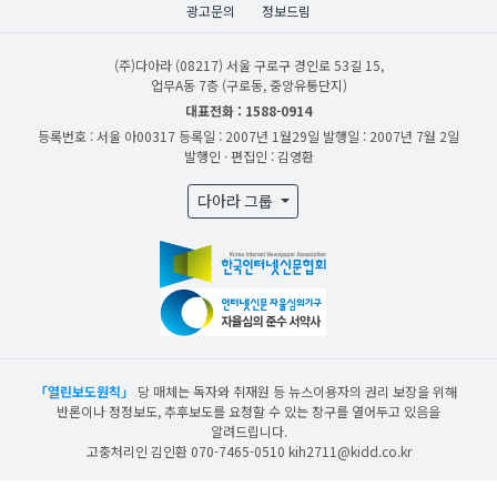
광고문의
정보드림
(주)다아라
(08217) 서울 구로구 경인로 53길 15,
업무A동 7층 (구로동, 중앙유통단지)
대표전화 : 1588-0914
등록번호 : 서울 아00317
등록일 : 2007년 1월29일
발행일 : 2007년 7월 2일
발행인 · 편집인 : 김영환
다아라 그룹
「열린보도원칙」
당 매체는 독자와 취재원 등 뉴스이용자의 권리 보장을 위해
반론이나 정정보도, 추후보도를 요청할 수 있는 창구를 열어두고 있음을
알려드립니다.
고충처리인 김인환 070-7465-0510 kih2711@kidd.co.kr
산업일보의 사전동의 없이 뉴스 및 콘텐츠를 무단 사용할 경우 저작권법과 관련 법에