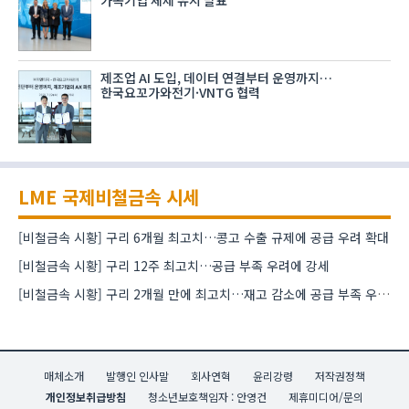
제조업 AI 도입, 데이터 연결부터 운영까지…
한국요꼬가와전기·VNTG 협력
LME 국제비철금속 시세
[비철금속 시황] 구리 6개월 최고치…콩고 수출 규제에 공급 우려 확대
[비철금속 시황] 구리 12주 최고치…공급 부족 우려에 강세
[비철금속 시황] 구리 2개월 만에 최고치…재고 감소에 공급 부족 우려 확대
매체소개
발행인 인사말
회사연혁
윤리강령
저작권정책
개인정보취급방침
청소년보호책임자 : 안영건
제휴미디어/문의