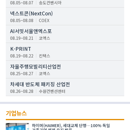
08.05~08.07
송도컨벤시아
넥스트콘(NextCon)
08.05~08.08
COEX
AI서밋서울앤엑스포
08.19~08.21
코엑스
K-PRINT
08.19~08.22
킨텍스
자율주행모빌리티산업전
08.25~08.27
코엑스
차세대 반도체 패키징 산업전
08.26~08.28
수원컨벤션센터
기업뉴스
하이머(HAIMER), 세대교체 단행…100% 독일
가족기업 체제 유지 발표