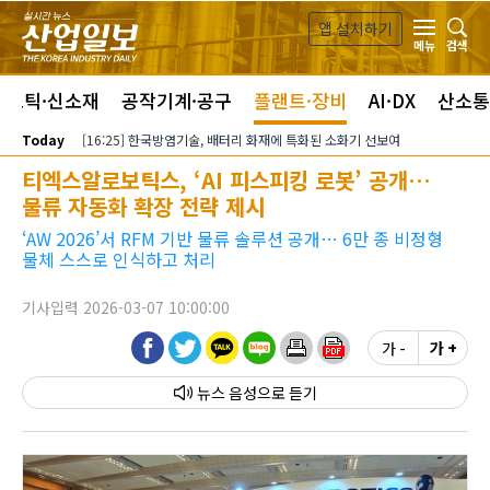
본문 바로가기
앱 설치하기
검색
메뉴
라스틱·신소재
공작기계·공구
플랜트·장비
AI·DX
산소통
Today
[16:25] 한국방염기술, 배터리 화재에 특화된 소화기 선보여
티엑스알로보틱스, ‘AI 피스피킹 로봇’ 공개…
물류 자동화 확장 전략 제시
‘AW 2026’서 RFM 기반 물류 솔루션 공개… 6만 종 비정형
물체 스스로 인식하고 처리
기사입력 2026-03-07 10:00:00
가 -
가 +
뉴스 음성