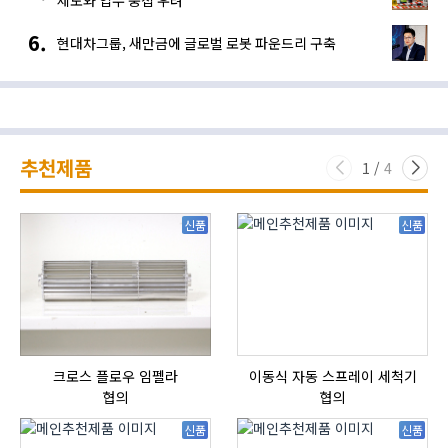
제도와 업무 중첩 우려”
현대차그룹, 새만금에 글로벌 로봇 파운드리 구축
추천제품
1
/
4
신품
신품
크로스 플로우 임펠라
이동식 자동 스프레이 세척기
HI
협의
협의
신품
신품