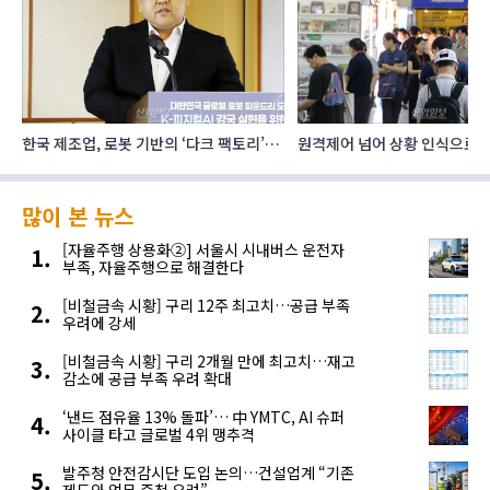
한국 제조업, 로봇 기반의 ‘다크 팩토리’로
원격제어 넘어 상황 인식으로, 
성장해야
향하는 AI·디지털기술
많이 본 뉴스
[자율주행 상용화②] 서울시 시내버스 운전자
부족, 자율주행으로 해결한다
[비철금속 시황] 구리 12주 최고치…공급 부족
우려에 강세
[비철금속 시황] 구리 2개월 만에 최고치…재고
감소에 공급 부족 우려 확대
‘낸드 점유율 13% 돌파’… 中 YMTC, AI 슈퍼
사이클 타고 글로벌 4위 맹추격
발주청 안전감시단 도입 논의…건설업계 “기존