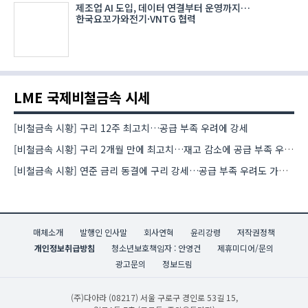
제조업 AI 도입, 데이터 연결부터 운영까지…
한국요꼬가와전기·VNTG 협력
LME 국제비철금속 시세
[비철금속 시황] 구리 12주 최고치…공급 부족 우려에 강세
[비철금속 시황] 구리 2개월 만에 최고치…재고 감소에 공급 부족 우려 확대
[비철금속 시황] 연준 금리 동결에 구리 강세…공급 부족 우려도 가격 지지
매체소개
발행인 인사말
회사연혁
윤리강령
저작권정책
개인정보취급방침
청소년보호책임자 : 안영건
제휴미디어/문의
광고문의
정보드림
(주)다아라
(08217) 서울 구로구 경인로 53길 15,