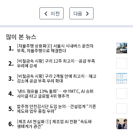
핵심 거점이다. 시그에너지는 이곳을..
이전
다음
많이 본 뉴스
[자율주행 상용화②] 서울시 시내버스 운전자
부족, 자율주행으로 해결한다
[비철금속 시황] 구리 12주 최고치…공급 부족
우려에 강세
[비철금속 시황] 구리 2개월 만에 최고치…재고
감소에 공급 부족 우려 확대
‘낸드 점유율 13% 돌파’… 中 YMTC, AI 슈퍼
사이클 타고 글로벌 4위 맹추격
발주청 안전감시단 도입 논의…건설업계 “기존
제도와 업무 중첩 우려”
[제조 AX 현실화 ①] 제조업 AI 전환 “속도와
생태계가 관건”