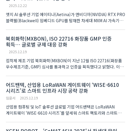
2025.12.22
엣지 AI 솔루션 기업 에이티나(Aetina)가 엔비디아(NVIDIA) RTX PRO
블랙웰(Blackwell) 임베디드 GPU를 탑재한 차세대 MXM AI 가속기
모듈 시리즈를 출시했다고 밝혔다. 이번 신제품은 코어엣지
(CoreEdge) MXM AI 모듈 라인업의 일환으로, ..
북회화학(MXBON), ISO 22716 화장품 GMP 인증
획득… 글로벌 규제 대응 강화
2025.12.19
접착제 제조 기업 북회화학(MXBON)이 지난 12월 ISO 22716(화장품
우수제조기준, GMP) 심사를 통과하고 인증을 획득했다고 밝혔다. 이번
인증 획득으로 북회화학은 미용용 접착제 제품의 원료 관리, 제조 시설
위생, 환경 통제, 공정 관리 ..
어드밴텍, 산업용 LoRaWAN 게이트웨이 ‘WISE-6610
시리즈'로 스마트 인프라 시장 공략 강화
임윤서
2025.12.19
산업용 컴퓨팅 및 IoT 솔루션 글로벌 기업 어드밴텍은 LoRaWAN
게이트웨이 ‘WISE-6610 시리즈’를 앞세워 스마트 팩토리와 스마트
시티, 에너지 관리 등 산업 인프라 시장 공략을 강화하고 있다고 밝혔다.
어드밴텍에 따르면 WISE-661..
XGEN ROBOT，'CeMAT ASIA 2025'서 차세대 무인