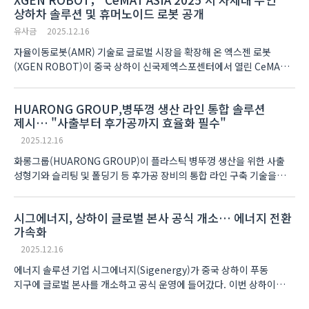
상하차 솔루션 및 휴머노이드 로봇 공개
유사금
2025.12.16
자율이동로봇(AMR) 기술로 글로벌 시장을 확장해 온 엑스젠 로봇
(XGEN ROBOT)이 중국 상하이 신국제엑스포센터에서 열린 CeMAT
ASIA 2025에서 차세대 물류 자동화 솔루션을 공개했다. 엑스젠 로봇은
이번 전시회(W2홀 F4 부스)를 통해 스마..
HUARONG GROUP,병뚜껑 생산 라인 통합 솔루션
제시… "사출부터 후가공까지 효율화 필수"
2025.12.16
화롱그룹(HUARONG GROUP)이 플라스틱 병뚜껑 생산을 위한 사출
성형기와 슬리팅 및 폴딩기 등 후가공 장비의 통합 라인 구축 기술을
공개했다. 화롱그룹은 단순해 보이는 병뚜껑도 안정적인 대량 생산을
위해서는 사출 단계부터 변조 방지(T..
시그에너지, 상하이 글로벌 본사 공식 개소… 에너지 전환
가속화
2025.12.16
에너지 솔루션 기업 시그에너지(Sigenergy)가 중국 상하이 푸동
지구에 글로벌 본사를 개소하고 공식 운영에 들어갔다. 이번 상하이
본사는 기술 혁신, 전략 경영, 글로벌 운영 및 브랜드 관리를 총괄하는