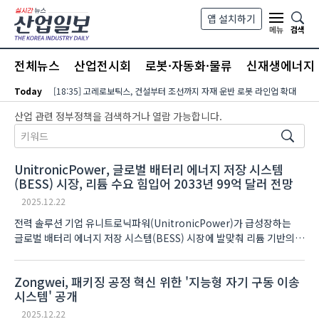
본문 바로가기
앱 설치하기
검색
메뉴
전체뉴스
산업전시회
로봇·자동화·물류
신재생에너지
Today
[18:35] 고레로보틱스, 건설부터 조선까지 자재 운반 로봇 라인업 확대
검색필드
산업 관련 정부정책을 검색하거나 열람 가능합니다.
UnitronicPower, 글로벌 배터리 에너지 저장 시스템
(BESS) 시장, 리튬 수요 힘입어 2033년 99억 달러 전망
2025.12.22
전력 솔루션 기업 유니트로닉파워(UnitronicPower)가 급성장하는
글로벌 배터리 에너지 저장 시스템(BESS) 시장에 발맞춰 리튬 기반의
전력 보호 및 관리 솔루션 공급을 확대한다고 밝혔다. 업계 분석에
따르면 글로벌 BESS 시..
Zongwei, 패키징 공정 혁신 위한 '지능형 자기 구동 이송
시스템' 공개
2025.12.22