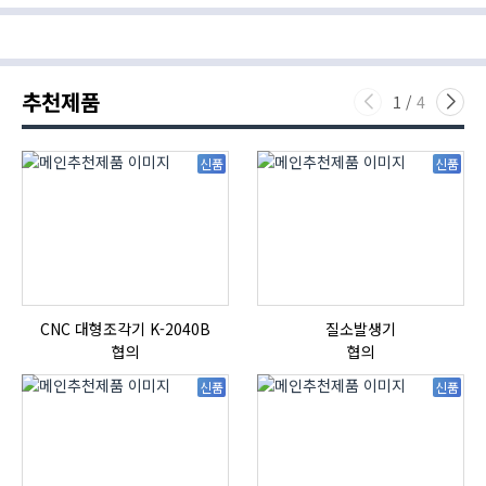
추천제품
1
/
4
신품
신품
CNC 대형조각기 K-2040B
질소발생기
협의
협의
신품
신품