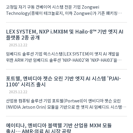
고정밀 자기 구동 컨베이어 시스템 전문 기업 Zongwei
Technology(종웨이 테크놀로지, 이하 Zongwei)가 기존 패키징
라인의 기술적 한계를 보완한 지능형 자기 구동(Magnetic Drive) 이송
시스템을 공개하고 본격적인 시장 공략에 나섰다. 이..
LEX SYSTEM, NXP i.MX8M 및 Hailo-8™ 기반 엣지 AI
플랫폼 2종 공개
2025.12.22
임베디드 솔루션 기업 렉스시스템(LEX SYSTEM)이 엣지 AI 개발을
위한 ARM 기반 임베디드 솔루션 ‘NXP-HAI02’와 ‘NXP-HAI03’을
공개했다. 이번에 선보인 두 제품은 NXP i.MX 8M Plus(Quad Core
Cortex-A53, 1.8GHz..
포트웰, 엔비디아 젯슨 오린 기반 엣지 AI 시스템 'PJAI-
1100' 시리즈 출시
2025.12.22
산업용 컴퓨팅 솔루션 기업 포트웰(Portwell)이 엔비디아 젯슨 오린
(NVIDIA Jetson Orin) 모듈을 기반으로 한 엣지 AI 임베디드 시스템
PJAI-1100 및 PJAI-1100F 시리즈를 출시했다. 이번 신제품은 통합
캐리어 보드와 공용 메카니컬 플랫폼을 적용..
에이티나, 엔비디아 블랙웰 기반 산업용 MXM 모듈
출시… AMR·의료 AI 시장 공략