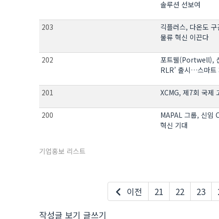
솔루션 선보여
203
긱플러스, 다온도 
물류 혁신 이끈다
202
포트웰(Portwell),
RLR’ 출시…스마트
201
XCMG, 제7회 국
200
MAPAL 그룹, 신임 
혁신 기대
기업홍보 리스트
이전
21
22
23
작성글 보기
글쓰기