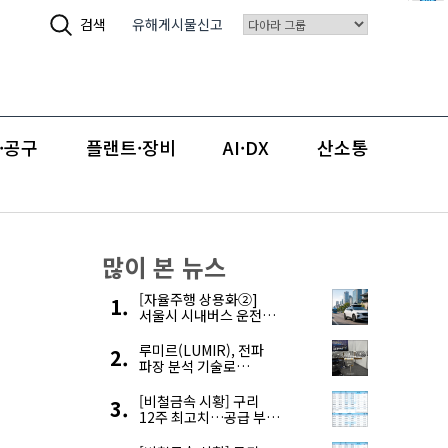
검색
유해게시물신고
·공구
플랜트·장비
AI·DX
산소통
많이 본 뉴스
[자율주행 상용화②]
서울시 시내버스 운전자
부족, 자율주행으로
해결한다
루미르(LUMIR), 전파
파장 분석 기술로
‘광학위성’ 한계 극복
[비철금속 시황] 구리
12주 최고치…공급 부족
우려에 강세