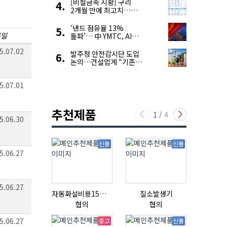
[비철금속 시황] 구리
2개월 만에 최고치…
재고 감소에 공급 부족
우려 확대
‘낸드 점유율 13%
록일
돌파’… 中 YMTC, AI
슈퍼 사이클 타고 글로벌
5.07.02
4위 맹추격
발주청 안전감시단 도입
논의…건설업계 “기존
제도와 업무 중첩 우려”
5.07.01
추천제품
1
/
4
5.06.30
신품
신품
5.06.27
5.06.27
자동화설비용15ml자동주입기
질소발생기
협의
협의
협의
5.06.27
중고
신품