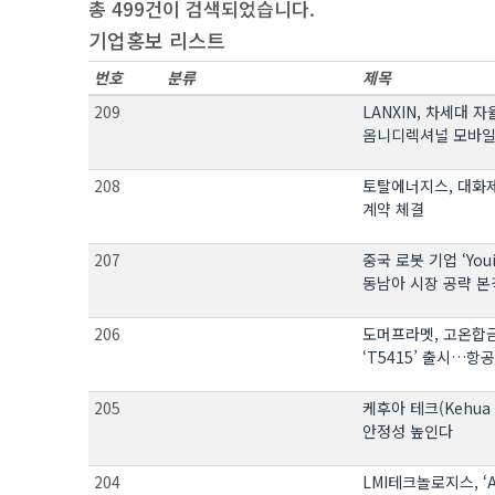
총 499건이 검색되었습니다.
기업홍보 리스트
번호
분류
제목
209
LANXIN, 차세대 자
옴니디렉셔널 모바일
208
토탈에너지스, 대화
계약 체결
207
중국 로봇 기업 ‘You
동남아 시장 공략 본
206
도머프라멧, 고온합금
‘T5415’ 출시…항
205
케후아 테크(Kehua 
안정성 높인다
204
LMI테크놀로지스, ‘A