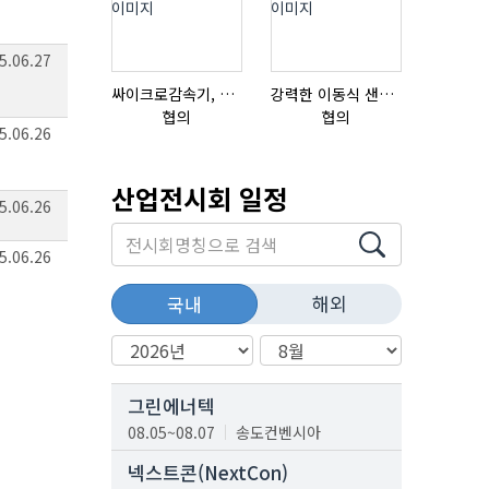
5.06.27
싸이크로감속기, 감속기제작
강력한 이동식 샌딩기 / 고급 이태리 IBIX샌드블라스터
협의
협의
18,000,0
5.06.26
산업전시회 일정
5.06.26
5.06.26
해외
국내
그린에너텍
08.05~08.07
송도컨벤시아
넥스트콘(NextCon)