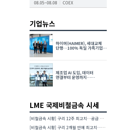
08.05~08.08
COEX
AI서밋서울앤엑스포
08.19~08.21
코엑스
기업뉴스
K-PRINT
08.19~08.22
킨텍스
하이머(HAIMER), 세대교체
자율주행모빌리티산업전
단행…100% 독일 가족기업
체제 유지 발표
08.25~08.27
코엑스
차세대 반도체 패키징 산업전
제조업 AI 도입, 데이터
08.26~08.28
수원컨벤션센터
연결부터 운영까지…
한국요꼬가와전기·VNTG 협력
LME 국제비철금속 시세
[비철금속 시황] 구리 12주 최고치…공급 부족 우려에 강세
[비철금속 시황] 구리 2개월 만에 최고치…재고 감소에 공급 부족 우려 확대