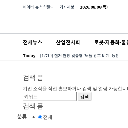
본문 바로가기
네이버 뉴스스탠드
기사제보
2026.08.06(목)
전체뉴스
산업전시회
로봇·자동화·물
Today
[17:19] 철거 현장 맞춤형 ‘모듈 방호 비계’ 등장
검색 폼
기업 소식을 직접 홍보하거나 검색 및 열람 가능합니
검색 폼
분류
전체