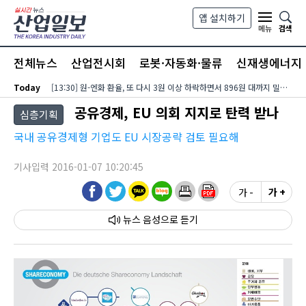
본문 바로가기
앱 설치하기
검색
메뉴
전체뉴스
산업전시회
로봇·자동화·물류
신재생에너지
Today
[13:30] 원-엔화 환율, 또 다시 3원 이상 하락하면서 896원 대까지 밀려…달러-엔화 환율은 미국 장기금리?유가 동반 상승에 158엔 대로 내려서
공유경제, EU 의회 지지로 탄력 받나
심층기획
국내 공유경제형 기업도 EU 시장공략 검토 필요해
기사입력 2016-01-07 10:20:45
가 -
가 +
뉴스 음성