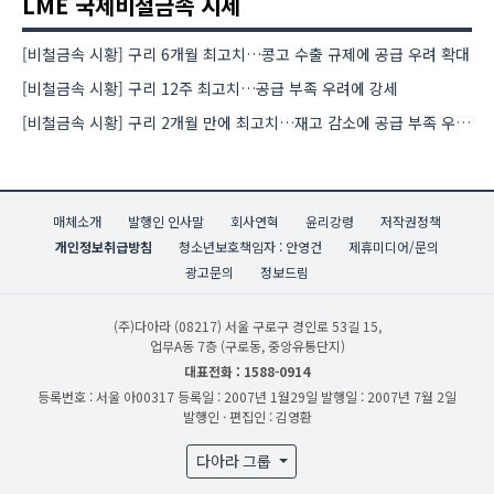
LME 국제비철금속 시세
[비철금속 시황] 구리 6개월 최고치…콩고 수출 규제에 공급 우려 확대
[비철금속 시황] 구리 12주 최고치…공급 부족 우려에 강세
[비철금속 시황] 구리 2개월 만에 최고치…재고 감소에 공급 부족 우려 확대
매체소개
발행인 인사말
회사연혁
윤리강령
저작권정책
개인정보취급방침
청소년보호책임자 : 안영건
제휴미디어/문의
광고문의
정보드림
(주)다아라
(08217) 서울 구로구 경인로 53길 15,
업무A동 7층 (구로동, 중앙유통단지)
대표전화 : 1588-0914
등록번호 : 서울 아00317
등록일 : 2007년 1월29일
발행일 : 2007년 7월 2일
발행인 · 편집인 : 김영환
다아라 그룹