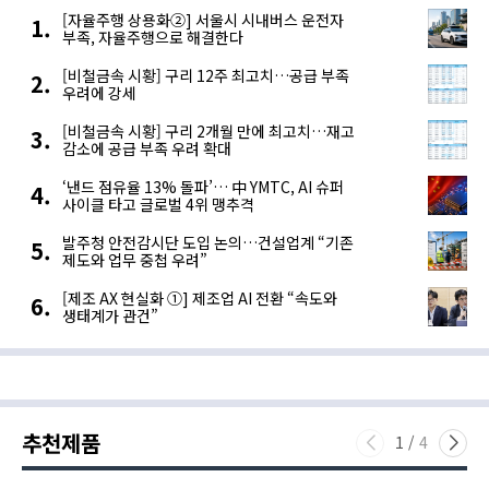
[자율주행 상용화②] 서울시 시내버스 운전자
부족, 자율주행으로 해결한다
[비철금속 시황] 구리 12주 최고치…공급 부족
우려에 강세
[비철금속 시황] 구리 2개월 만에 최고치…재고
감소에 공급 부족 우려 확대
‘낸드 점유율 13% 돌파’… 中 YMTC, AI 슈퍼
사이클 타고 글로벌 4위 맹추격
발주청 안전감시단 도입 논의…건설업계 “기존
제도와 업무 중첩 우려”
[제조 AX 현실화 ①] 제조업 AI 전환 “속도와
생태계가 관건”
추천제품
1
/
4