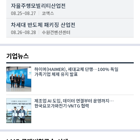
자율주행모빌리티산업전
08.25~08.27
코엑스
차세대 반도체 패키징 산업전
08.26~08.28
수원컨벤션센터
기업뉴스
하이머(HAIMER), 세대교체 단행…100% 독일
가족기업 체제 유지 발표
제조업 AI 도입, 데이터 연결부터 운영까지…
한국요꼬가와전기·VNTG 협력