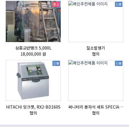
중고
신품
삼중교반탱크 5,000L
질소발생기
18,000,000 원
협의
신품
신품
HITACHI 잉크젯, RX2-BD160S
써니터리 봉자석 세트 SPECIAL , 봉자석 , 자석봉 , 호퍼용자석 , 전자석
협의
협의