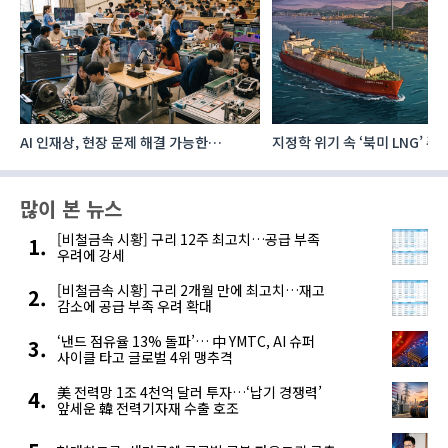
지정학 위기 속 ‘북미 LNG’ 주목…한국,
AI 데이터센터 투자계획 발표,
주요 에너지 공급처로 확보해야
전력수요 증가 이끈다
많이 본 뉴스
[비철금속 시황] 구리 12주 최고치…공급 부족
우려에 강세
[비철금속 시황] 구리 2개월 만에 최고치…재고
감소에 공급 부족 우려 확대
‘낸드 점유율 13% 돌파’… 中 YMTC, AI 슈퍼
사이클 타고 글로벌 4위 맹추격
美 전력망 1조 4천억 달러 투자…‘납기 경쟁력’
앞세운 韓 전력기자재 수출 호조