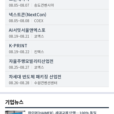
08.05~08.07
송도컨벤시아
넥스트콘(NextCon)
08.05~08.08
COEX
AI서밋서울앤엑스포
08.19~08.21
코엑스
K-PRINT
08.19~08.22
킨텍스
자율주행모빌리티산업전
08.25~08.27
코엑스
차세대 반도체 패키징 산업전
08.26~08.28
수원컨벤션센터
기업뉴스
하이머(HAIMER), 세대교체 단행…100% 독일