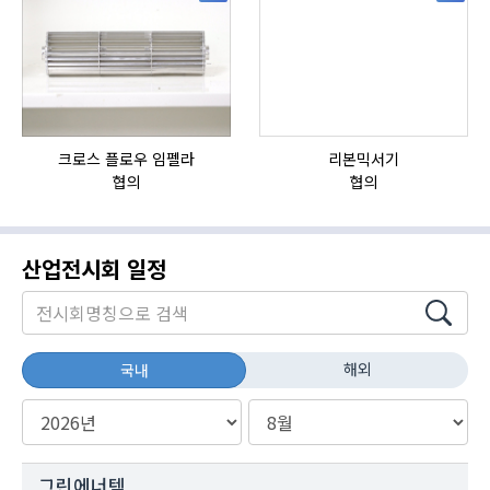
크로스 플로우 임펠라
리본믹서기
자
협의
협의
산업전시회 일정
해외
국내
그린에너텍