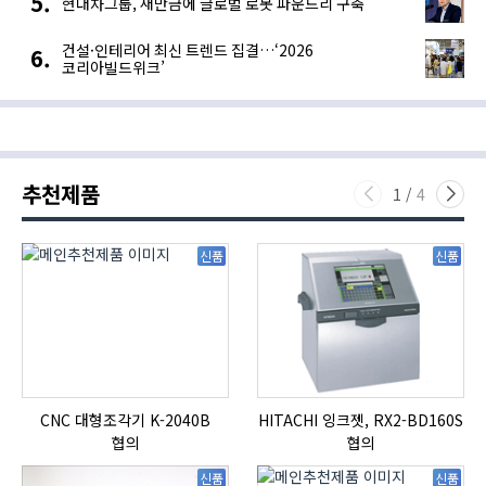
현대차그룹, 새만금에 글로벌 로봇 파운드리 구축
건설·인테리어 최신 트렌드 집결…‘2026
코리아빌드위크’
추천제품
1
/
4
신품
신품
CNC 대형조각기 K-2040B
HITACHI 잉크젯, RX2-BD160S
협의
협의
신품
신품