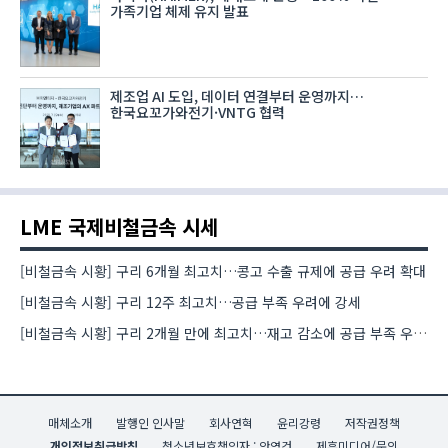
가족기업 체제 유지 발표
제조업 AI 도입, 데이터 연결부터 운영까지…
한국요꼬가와전기·VNTG 협력
LME 국제비철금속 시세
[비철금속 시황] 구리 6개월 최고치…콩고 수출 규제에 공급 우려 확대
[비철금속 시황] 구리 12주 최고치…공급 부족 우려에 강세
[비철금속 시황] 구리 2개월 만에 최고치…재고 감소에 공급 부족 우려 확대
매체소개
발행인 인사말
회사연혁
윤리강령
저작권정책
개인정보취급방침
청소년보호책임자 : 안영건
제휴미디어/문의