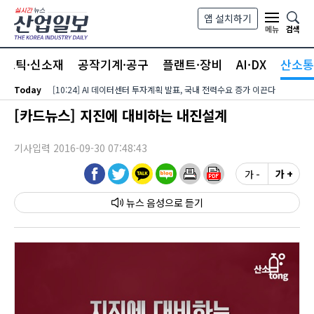
본문 바로가기
앱 설치하기
검색
메뉴
라스틱·신소재
공작기계·공구
플랜트·장비
AI·DX
산소통
Today
[10:24] AI 데이터센터 투자계획 발표, 국내 전력수요 증가 이끈다
[카드뉴스] 지진에 대비하는 내진설계
기사입력 2016-09-30 07:48:43
가 -
가 +
뉴스 음성