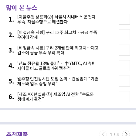
많이 본 뉴스
[자율주행 상용화②] 서울시 시내버스 운전자
부족, 자율주행으로 해결한다
[비철금속 시황] 구리 12주 최고치…공급 부족
우려에 강세
[비철금속 시황] 구리 2개월 만에 최고치…재고
감소에 공급 부족 우려 확대
‘낸드 점유율 13% 돌파’… 中 YMTC, AI 슈퍼
사이클 타고 글로벌 4위 맹추격
발주청 안전감시단 도입 논의…건설업계 “기존
제도와 업무 중첩 우려”
[제조 AX 현실화 ①] 제조업 AI 전환 “속도와
생태계가 관건”
추천제품
1
/
4