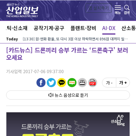
본문 바로가기
앱 설치하기
검색
메뉴
라스틱·신소재
공작기계·공구
플랜트·장비
AI·DX
산소통
Today
[13:30] 원-엔화 환율, 또 다시 3원 이상 하락하면서 896원 대까지 밀려…달러-엔화 환율은 미국 장기금리?유가 동반 상승에 158엔 대로 내려서
[카드뉴스] 드론끼리 승부 가르는 ‘드론축구’ 보러
오세요
기사입력 2017-07-06 09:37:00
가 -
가 +
뉴스 음성