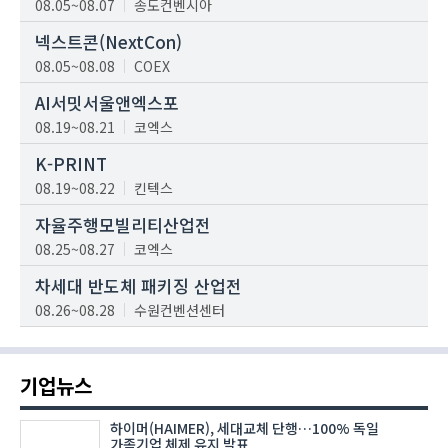
08.05~08.07
송도컨벤시아
넥스트콘(NextCon)
08.05~08.08
COEX
AI서밋서울앤엑스포
08.19~08.21
코엑스
K-PRINT
08.19~08.22
킨텍스
자율주행모빌리티산업전
08.25~08.27
코엑스
차세대 반도체 패키징 산업전
08.26~08.28
수원컨벤션센터
기업뉴스
하이머(HAIMER), 세대교체 단행…100% 독일
가족기업 체제 유지 발표