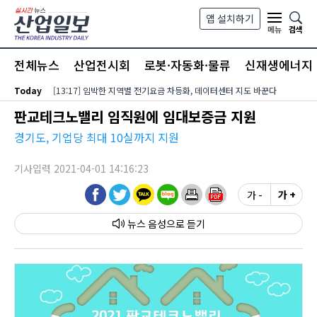
본문 바로가기
앱 설치하기
검색
메뉴
전체뉴스
산업전시회
로봇·자동화·물류
신재생에너지
Today
[13:17] 임박한 지역별 전기요금 차등화, 데이터센터 지도 바꾼다
판교테크노밸리 임직원에 임대보증금 지원
경기도, 기업당 최대 10실까지 지원
기사입력 2021-04-01 14:16:23
가 -
가 +
뉴스 음성