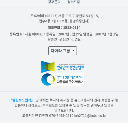
광고문의
정보드림
(주)다아라
(08217) 서울 구로구 경인로 53길 15,
업무A동 7층 (구로동, 중앙유통단지)
대표전화 : 1588-0914
등록번호 : 서울 아00317
등록일 : 2007년 1월29일
발행일 : 2007년 7월 2일
발행인 · 편집인 : 김영환
다아라 그룹
「열린보도원칙」
당 매체는 독자와 취재원 등 뉴스이용자의 권리 보장을 위해
반론이나 정정보도, 추후보도를 요청할 수 있는 창구를 열어두고 있음을
알려드립니다.
고충처리인 김인환 070-7465-0510 kih2711@kidd.co.kr
산업일보의 사전동의 없이 뉴스 및 콘텐츠를 무단 사용할 경우 저작권법과 관련 법에