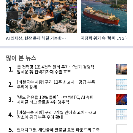
AI 인재상, 현장 문제 해결 가능한
지정학 위기 속 ‘북미 LNG’ 
‘융합형’으로 다층화
주요 에너지 공급처로 확보해
많이 본 뉴스
美 전력망 1조 4천억 달러 투자…‘납기 경쟁력’
앞세운 韓 전력기자재 수출 호조
[비철금속 시황] 구리 12주 최고치…공급 부족
우려에 강세
‘낸드 점유율 13% 돌파’… 中 YMTC, AI 슈퍼
사이클 타고 글로벌 4위 맹추격
[비철금속 시황] 구리 2개월 만에 최고치…재고
감소에 공급 부족 우려 확대
현대차그룹, 새만금에 글로벌 로봇 파운드리 구축