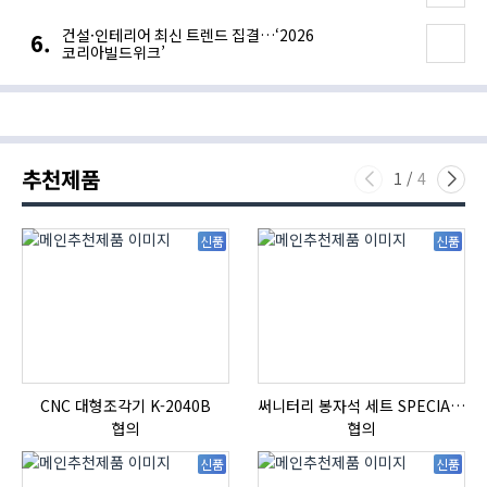
건설·인테리어 최신 트렌드 집결…‘2026
코리아빌드위크’
추천제품
1
/
4
신품
신품
CNC 대형조각기 K-2040B
써니터리 봉자석 세트 SPECIAL , 봉자석 , 자석봉 , 호퍼용자석 , 전자석
협의
협의
신품
신품