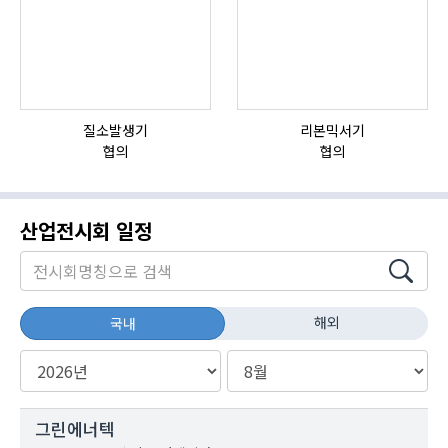
질소발생기
리본믹서기
HI
협의
협의
산업전시회 일정
해외
국내
그린에너텍