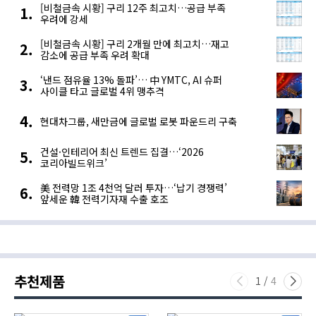
[비철금속 시황] 구리 12주 최고치…공급 부족
우려에 강세
[비철금속 시황] 구리 2개월 만에 최고치…재고
감소에 공급 부족 우려 확대
‘낸드 점유율 13% 돌파’… 中 YMTC, AI 슈퍼
사이클 타고 글로벌 4위 맹추격
현대차그룹, 새만금에 글로벌 로봇 파운드리 구축
건설·인테리어 최신 트렌드 집결…‘2026
코리아빌드위크’
美 전력망 1조 4천억 달러 투자…‘납기 경쟁력’
앞세운 韓 전력기자재 수출 호조
추천제품
1
/
4