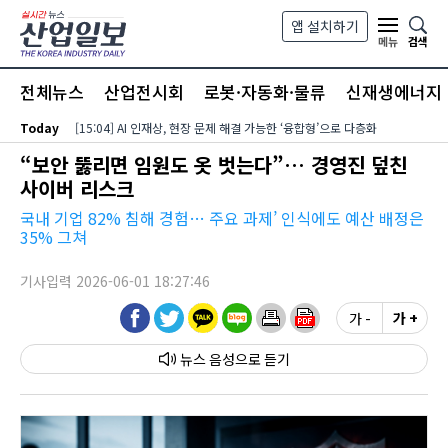
본문 바로가기
앱 설치하기
검색
메뉴
전체뉴스
산업전시회
로봇·자동화·물류
신재생에너지
Today
[15:04] AI 인재상, 현장 문제 해결 가능한 ‘융합형’으로 다층화
“보안 뚫리면 임원도 옷 벗는다”… 경영진 덮친
사이버 리스크
국내 기업 82% 침해 경험… 주요 과제’ 인식에도 예산 배정은
35% 그쳐
기사입력 2026-06-01 18:27:46
가 -
가 +
뉴스 음성