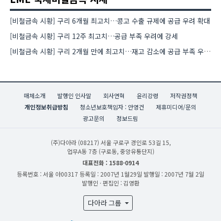
[비철금속 시황] 구리 6개월 최고치…콩고 수출 규제에 공급 우려 확대
[비철금속 시황] 구리 12주 최고치…공급 부족 우려에 강세
[비철금속 시황] 구리 2개월 만에 최고치…재고 감소에 공급 부족 우려 확대
매체소개
발행인 인사말
회사연혁
윤리강령
저작권정책
개인정보취급방침
청소년보호책임자 : 안영건
제휴미디어/문의
광고문의
정보드림
(주)다아라
(08217) 서울 구로구 경인로 53길 15,
업무A동 7층 (구로동, 중앙유통단지)
대표전화 : 1588-0914
등록번호 : 서울 아00317
등록일 : 2007년 1월29일
발행일 : 2007년 7월 2일
발행인 · 편집인 : 김영환
다아라 그룹