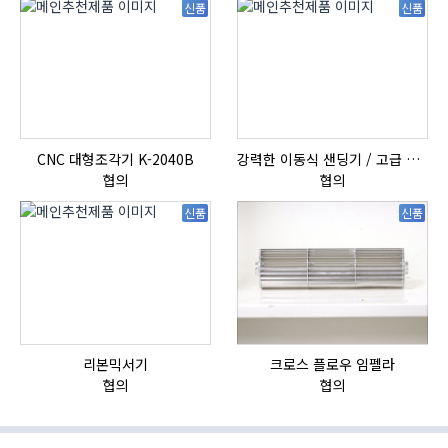
신품
신품
CNC 대형조각기 K-2040B
강력한 이동식 샌딩기 / 고급 이태리 IBIX샌드블라스터
협의
협의
신품
신품
리본믹서기
크로스 플로우 임펠라
협의
협의