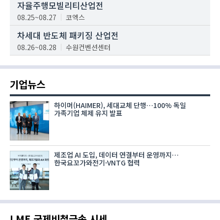
자율주행모빌리티산업전
08.25~08.27
코엑스
차세대 반도체 패키징 산업전
08.26~08.28
수원컨벤션센터
기업뉴스
하이머(HAIMER), 세대교체 단행…100% 독일
가족기업 체제 유지 발표
제조업 AI 도입, 데이터 연결부터 운영까지…
한국요꼬가와전기·VNTG 협력
LME 국제비철금속 시세