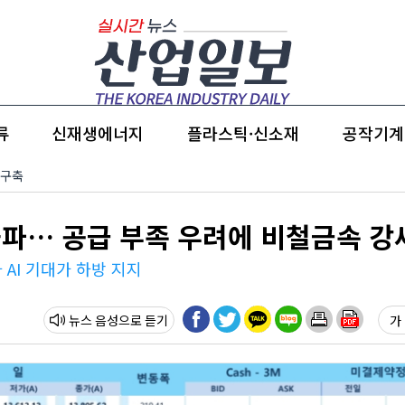
류
신재생에너지
플라스틱·신소재
공작기계
 구축
재돌파… 공급 부족 우려에 비철금속 강
AI 기대가 하방 지지
뉴스 음성
가 