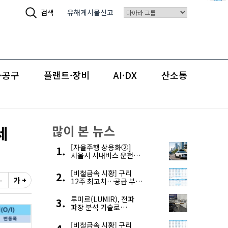
검색
유해게시물신고
·공구
플랜트·장비
AI·DX
산소통
세
많이 본 뉴스
[자율주행 상용화②]
서울시 시내버스 운전자
부족, 자율주행으로
해결한다
[비철금속 시황] 구리
-
가 +
12주 최고치…공급 부족
우려에 강세
루미르(LUMIR), 전파
파장 분석 기술로
‘광학위성’ 한계 극복
[비철금속 시황] 구리