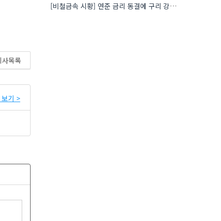
[비철금속 시황] 연준 금리 동결에 구리 강세…공급 부족 우려도 가격 지지
기사목록
보기 >