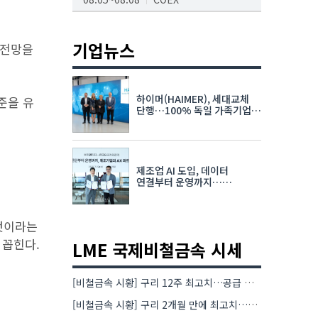
AI서밋서울앤엑스포
08.19~08.21
코엑스
기업뉴스
 전망을
K-PRINT
08.19~08.22
킨텍스
하이머(HAIMER), 세대교체
준을 유
자율주행모빌리티산업전
단행…100% 독일 가족기업
체제 유지 발표
08.25~08.27
코엑스
차세대 반도체 패키징 산업전
제조업 AI 도입, 데이터
08.26~08.28
수원컨벤션센터
연결부터 운영까지…
한국요꼬가와전기·VNTG 협력
 것이라는
 꼽힌다.
LME 국제비철금속 시세
[비철금속 시황] 구리 12주 최고치…공급 부족 우려에 강세
[비철금속 시황] 구리 2개월 만에 최고치…재고 감소에 공급 부족 우려 확대