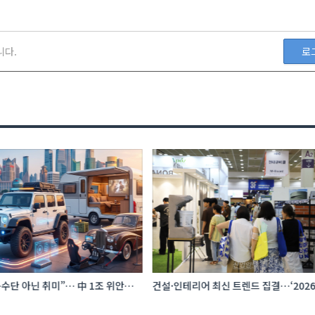
니다.
로
수단 아닌 취미”… 中 1조 위안
건설·인테리어 최신 트렌드 집결…‘202
프터마켓 빗장 풀렸다
코리아빌드위크’