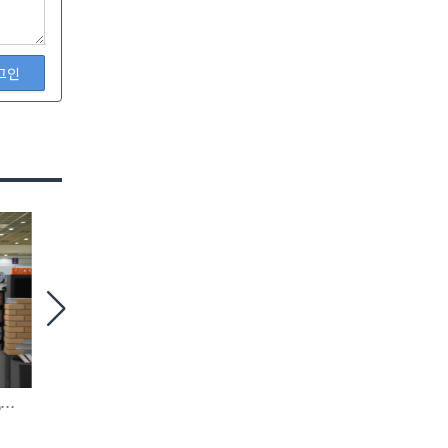
그인
6
철거 현장 맞춤형 ‘모듈 방호 비계’ 등장
에바, AI 충전 제어 탑재
완속충전기 첫선