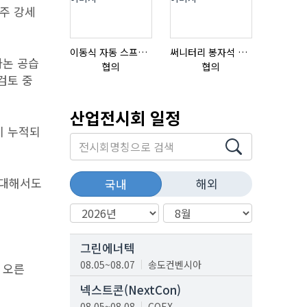
술주 강세
이동식 자동 스프레이 세척기
써니터리 봉자석 세트 SPECIAL , 봉자석 , 자석봉 , 호퍼용자석 , 전자석
초음파튜브
바논 공습
협의
협의
협의
검토 중
산업전시회 일정
이 누적되
에 대해서도
해외
국내
그린에너텍
08.05~08.07
송도컨벤시아
 오른
넥스트콘(NextCon)
08.05~08.08
COEX