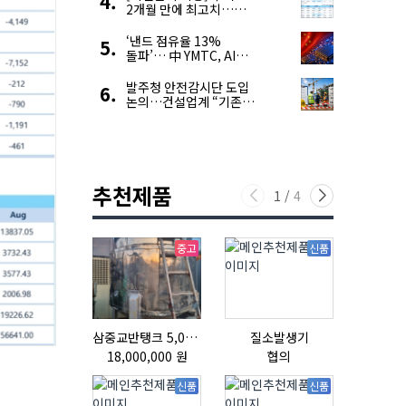
2개월 만에 최고치…
재고 감소에 공급 부족
우려 확대
‘낸드 점유율 13%
돌파’… 中 YMTC, AI
슈퍼 사이클 타고 글로벌
4위 맹추격
발주청 안전감시단 도입
논의…건설업계 “기존
제도와 업무 중첩 우려”
추천제품
1
/
4
중고
신품
삼중교반탱크 5,000L
질소발생기
18,000,000 원
협의
협의
신품
신품