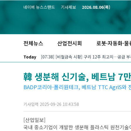
본문 바로가기
네이버 뉴스스탠드
기사제보
2026.08.06(목)
전체뉴스
산업전시회
로봇·자동화·물
Today
[07:38] [비철금속 시황] 구리 12주 최고치…공급 
韓 생분해 신기술, 베트남 7
BADP코리아-폴리원테크, 베트남 TTC AgriS
기사입력 2025-09-26 10:43:58
[산업일보]
국내 중소기업이 개발한 생분해 플라스틱 원천기술이