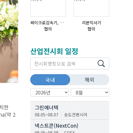
싸이크로감속기, 감속기제작
리본믹서기
협의
협의
협의
산업전시회 일정
해외
국내
위치한
그린에너텍
a(약 2
08.05~08.07
송도컨벤시아
넥스트콘(NextCon)
08.05~08.08
COEX