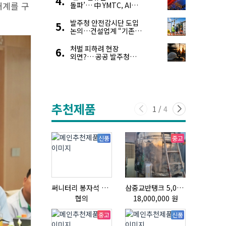
태계를 구
돌파’… 中 YMTC, AI
슈퍼 사이클 타고 글로벌
4위 맹추격
발주청 안전감시단 도입
논의…건설업계 “기존
제도와 업무 중첩 우려”
처벌 피하려 현장
외면?… 공공 발주청
안전관리 ‘모순’ 푼다
추천제품
1
/
4
신품
중고
써니터리 봉자석 세트 SPECIAL , 봉자석 , 자석봉 , 호퍼용자석 , 전자석
삼중교반탱크 5,000L
협의
18,000,000 원
협의
중고
신품