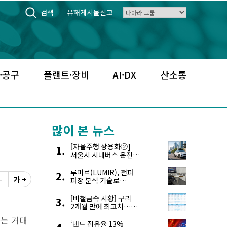
검색
유해게시물신고
·공구
플랜트·장비
AI·DX
산소통
많이 본 뉴스
[자율주행 상용화②]
서울시 시내버스 운전자
부족, 자율주행으로
해결한다
루미르(LUMIR), 전파
-
가 +
파장 분석 기술로
‘광학위성’ 한계 극복
[비철금속 시황] 구리
2개월 만에 최고치…
재고 감소에 공급 부족
하는 거대
우려 확대
‘낸드 점유율 13%