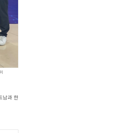
 미
트남과 한