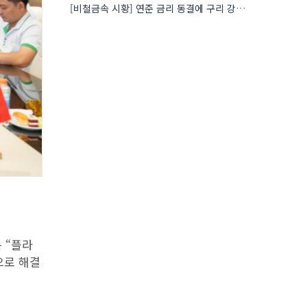
[비철금속 시황] 연준 금리 동결에 구리 강세…공급 부족 우려도 가격 지지
계
 “플라
으로 해결