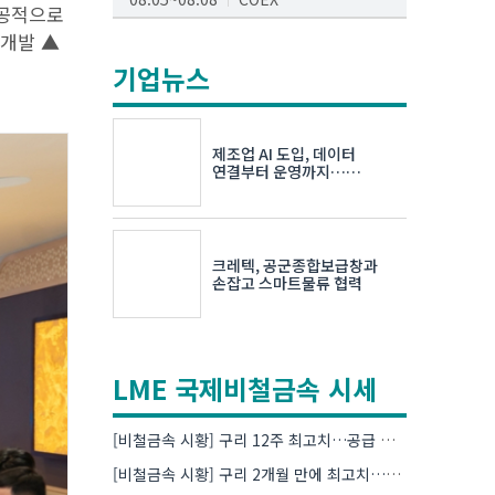
성공적으로
AI서밋서울앤엑스포
 개발 ▲
08.19~08.21
코엑스
기업뉴스
K-PRINT
08.19~08.22
킨텍스
제조업 AI 도입, 데이터
자율주행모빌리티산업전
연결부터 운영까지…
한국요꼬가와전기·VNTG 협력
08.25~08.27
코엑스
차세대 반도체 패키징 산업전
크레텍, 공군종합보급창과
08.26~08.28
수원컨벤션센터
손잡고 스마트물류 협력
LME 국제비철금속 시세
[비철금속 시황] 구리 12주 최고치…공급 부족 우려에 강세
[비철금속 시황] 구리 2개월 만에 최고치…재고 감소에 공급 부족 우려 확대