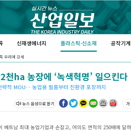
류
신재생에너지
플라스틱·신소재
공작기계
부족 우려에 강세
만2천ha 농장에 ‘녹색혁명’ 일으킨다
와 전략적 MOU… 농업용 필름부터 친환경 포장까지
뉴스 음성
가 
 베트남 최대 농업기업과 손잡고, 여의도 면적의 250배에 달