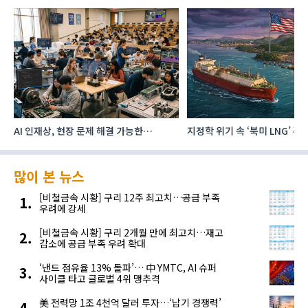
AI 인재상, 현장 문제 해결 가능한
지정학 위기 속 ‘북미 LNG’ 
‘융합형’으로 다층화
주요 에너지 공급처로 확보해
많이 본 뉴스
[비철금속 시황] 구리 12주 최고치…공급 부족
우려에 강세
[비철금속 시황] 구리 2개월 만에 최고치…재고
감소에 공급 부족 우려 확대
‘낸드 점유율 13% 돌파’… 中 YMTC, AI 슈퍼
사이클 타고 글로벌 4위 맹추격
美 전력망 1조 4천억 달러 투자…‘납기 경쟁력’