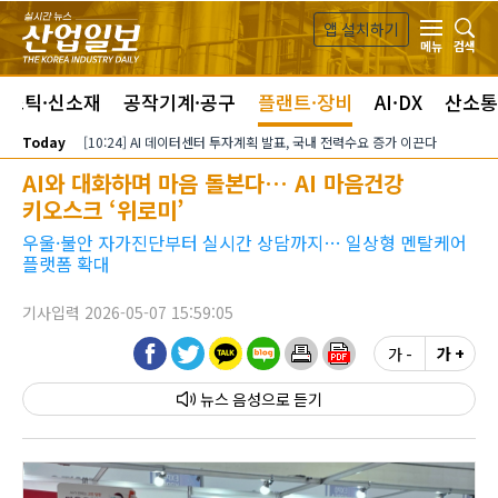
본문 바로가기
앱 설치하기
검색
메뉴
라스틱·신소재
공작기계·공구
플랜트·장비
AI·DX
산소통
Today
[10:24] AI 데이터센터 투자계획 발표, 국내 전력수요 증가 이끈다
AI와 대화하며 마음 돌본다… AI 마음건강
키오스크 ‘위로미’
우울·불안 자가진단부터 실시간 상담까지… 일상형 멘탈케어
플랫폼 확대
기사입력 2026-05-07 15:59:05
가 -
가 +
뉴스 음성