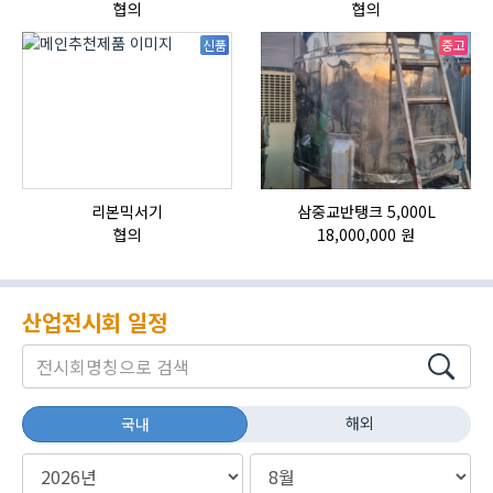
협의
협의
신품
중고
리본믹서기
삼중교반탱크 5,000L
협의
18,000,000 원
산업전시회 일정
해외
국내