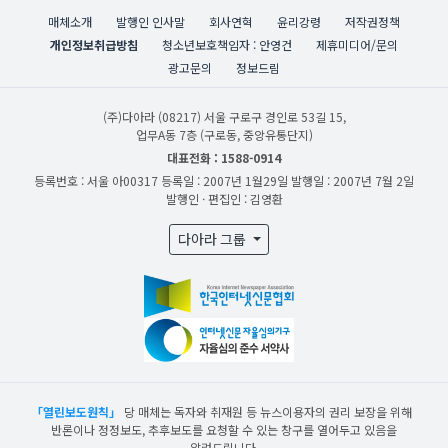
매체소개
발행인 인사말
회사연혁
윤리강령
저작권정책
개인정보취급방침
청소년보호책임자 : 안영건
제휴미디어/문의
광고문의
정보드림
(주)다아라
(08217) 서울 구로구 경인로 53길 15,
업무A동 7층 (구로동, 중앙유통단지)
대표전화 : 1588-0914
등록번호 : 서울 아00317
등록일 : 2007년 1월29일
발행일 : 2007년 7월 2일
발행인 · 편집인 : 김영환
다아라 그룹
「열린보도원칙」
당 매체는 독자와 취재원 등 뉴스이용자의 권리 보장을 위해
반론이나 정정보도, 추후보도를 요청할 수 있는 창구를 열어두고 있음을
알려드립니다.