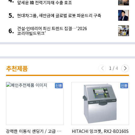
앞세운 韓 전력기자재 수출 호조
현대차그룹, 새만금에 글로벌 로봇 파운드리 구축
건설·인테리어 최신 트렌드 집결…‘2026
코리아빌드위크’
추천제품
1
/
4
신품
신품
강력한 이동식 샌딩기 / 고급 이태리 IBIX샌드블라스터
HITACHI 잉크젯, RX2-BD160S