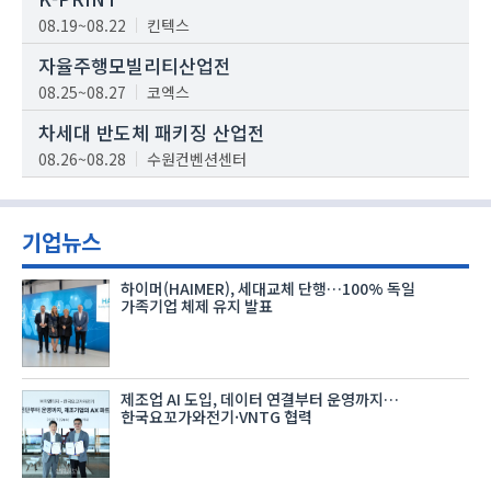
08.19~08.22
킨텍스
자율주행모빌리티산업전
08.25~08.27
코엑스
차세대 반도체 패키징 산업전
08.26~08.28
수원컨벤션센터
기업뉴스
하이머(HAIMER), 세대교체 단행…100% 독일
가족기업 체제 유지 발표
제조업 AI 도입, 데이터 연결부터 운영까지…
한국요꼬가와전기·VNTG 협력