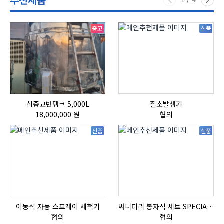
중고
신품
삼중교반탱크 5,000L
질소발생기
18,000,000 원
협의
신품
신품
이동식 자동 스프레이 세척기
써니터리 봉자석 세트 SPECIAL , 봉자석 , 자석봉 , 호퍼용자석 , 전자석
협의
협의