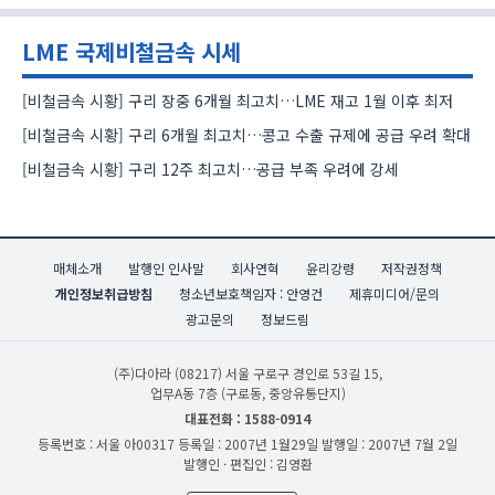
LME 국제비철금속 시세
[비철금속 시황] 구리 장중 6개월 최고치…LME 재고 1월 이후 최저
[비철금속 시황] 구리 6개월 최고치…콩고 수출 규제에 공급 우려 확대
[비철금속 시황] 구리 12주 최고치…공급 부족 우려에 강세
매체소개
발행인 인사말
회사연혁
윤리강령
저작권정책
개인정보취급방침
청소년보호책임자 : 안영건
제휴미디어/문의
광고문의
정보드림
(주)다아라
(08217) 서울 구로구 경인로 53길 15,
업무A동 7층 (구로동, 중앙유통단지)
대표전화 : 1588-0914
등록번호 : 서울 아00317
등록일 : 2007년 1월29일
발행일 : 2007년 7월 2일
발행인 · 편집인 : 김영환