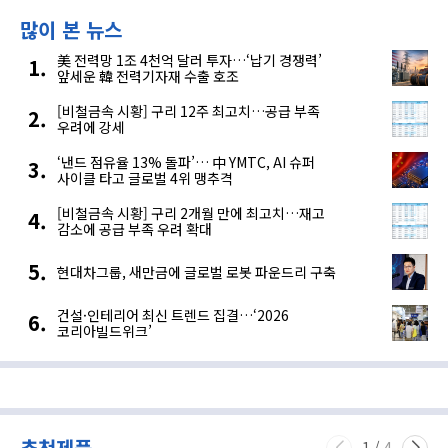
많이 본 뉴스
美 전력망 1조 4천억 달러 투자…‘납기 경쟁력’
앞세운 韓 전력기자재 수출 호조
[비철금속 시황] 구리 12주 최고치…공급 부족
우려에 강세
‘낸드 점유율 13% 돌파’… 中 YMTC, AI 슈퍼
사이클 타고 글로벌 4위 맹추격
[비철금속 시황] 구리 2개월 만에 최고치…재고
감소에 공급 부족 우려 확대
현대차그룹, 새만금에 글로벌 로봇 파운드리 구축
건설·인테리어 최신 트렌드 집결…‘2026
코리아빌드위크’
추천제품
1
/
4