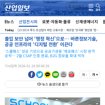
본문 바로가기
앱 설치하기
검색
메뉴
전체뉴스
산업전시회
로봇·자동화·물류
신재생에너지
Today
[15:30] K-푸드·조선업이 버틴 고용시장… 제조업 ‘양극화’·청년층 ‘한파’ 지속
출입 보안 넘어 ‘행정 혁신’으로… 바른정보기술,
공공 인프라의 ‘디지털 전환’ 이끈다
‘스쿨패스’ 성공 기반으로 공공기관용 ‘제로패스’ 시장 본격
공략… 2월 CSAP 인증 완료, B2G 점유율 확대 박차
기사입력 2026-01-24 09:40:29
가 -
가 +
뉴스 음성