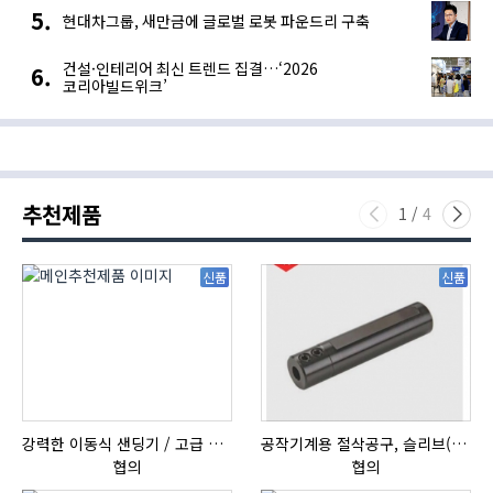
현대차그룹, 새만금에 글로벌 로봇 파운드리 구축
건설·인테리어 최신 트렌드 집결…‘2026
코리아빌드위크’
추천제품
1
/
4
신품
신품
강력한 이동식 샌딩기 / 고급 이태리 IBIX샌드블라스터
공작기계용 절삭공구, 슬리브(SLEEVE)
협의
협의