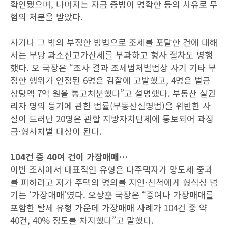
확인됐으며, 나머지는 자금 증빙이 명확한 등의 사유로 무
혐의 처분을 받았다.
사기나 그 밖의 부정한 방법으로 조세를 포탈한 건에 대해
서는 부당 과소신고가산세를 부과하고 형사 절차도 병행
했다. 오 국장은 “조사 결과 조세범처벌법상 사기 기타 부
정한 행위가 인정된 6명은 검찰에 고발했고, 4명은 벌금
상당액 7억 원을 통고처분했다”고 설명했다. 부동산 실권
리자 명의 등기에 관한 법률(부동산실명법)을 위반한 사
실이 드러난 20명은 관할 지방자치단체에 통보되어 과징
금·형사처벌 대상이 된다.
104건 중 40여 건이 가장매매…
이번 조사에서 대표적인 유형은 다주택자가 양도세 중과
를 피하려고 저가 주택의 명의를 지인·친척에게 형식상 넘
기는 ‘가장매매’였다. 오상훈 국장은 “증여나 가장매매를
포함한 탈세 유형 가운데 가장매매 사례가 104건 중 약
40건, 40% 정도를 차지했다”고 말했다.