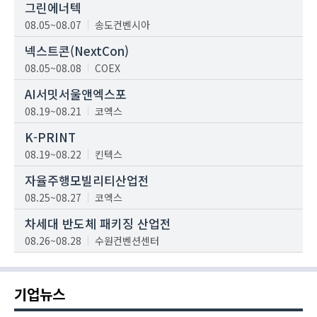
그린에너텍
08.05~08.07
송도컨벤시아
넥스트콘(NextCon)
08.05~08.08
COEX
AI서밋서울앤엑스포
08.19~08.21
코엑스
K-PRINT
08.19~08.22
킨텍스
자율주행모빌리티산업전
08.25~08.27
코엑스
차세대 반도체 패키징 산업전
08.26~08.28
수원컨벤션센터
기업뉴스