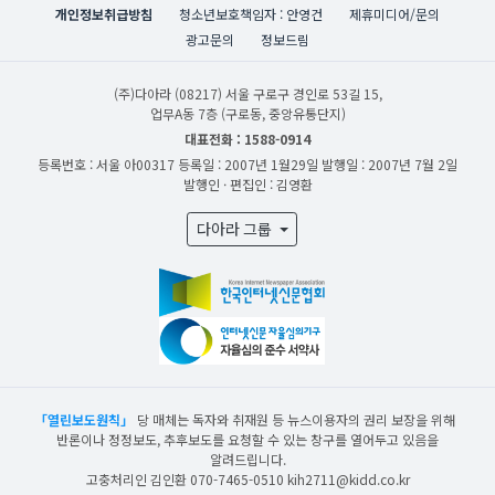
개인정보취급방침
청소년보호책임자 : 안영건
제휴미디어/문의
광고문의
정보드림
(주)다아라
(08217) 서울 구로구 경인로 53길 15,
업무A동 7층 (구로동, 중앙유통단지)
대표전화 : 1588-0914
등록번호 : 서울 아00317
등록일 : 2007년 1월29일
발행일 : 2007년 7월 2일
발행인 · 편집인 : 김영환
다아라 그룹
「열린보도원칙」
당 매체는 독자와 취재원 등 뉴스이용자의 권리 보장을 위해
반론이나 정정보도, 추후보도를 요청할 수 있는 창구를 열어두고 있음을
알려드립니다.
고충처리인 김인환 070-7465-0510 kih2711@kidd.co.kr