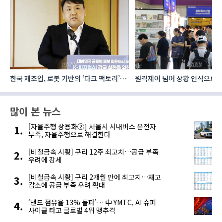
한국 제조업, 로봇 기반의 ‘다크 팩토리’로
원격제어 넘어 상황 인식으로, 
성장해야
향하는 AI·디지털기술
많이 본 뉴스
[자율주행 상용화②] 서울시 시내버스 운전자
부족, 자율주행으로 해결한다
[비철금속 시황] 구리 12주 최고치…공급 부족
우려에 강세
[비철금속 시황] 구리 2개월 만에 최고치…재고
감소에 공급 부족 우려 확대
‘낸드 점유율 13% 돌파’… 中 YMTC, AI 슈퍼
사이클 타고 글로벌 4위 맹추격