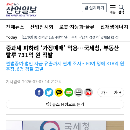
본문 바로가기
앱 설치하기
검색
메뉴
전체뉴스
산업전시회
로봇·자동화·물류
신재생에너지
Today
[11:03] 美 전력망 1조 4천억 달러 투자…‘납기 경쟁력’ 앞세운 韓 전력기자재 수출 호조
중과세 피하려 ‘가장매매’ 악용…국세청, 부동산
탈루 731억 원 적발
편법증여·법인 자금 유출까지 연계 조사…80여 명에 318억 원
추징, 6명 검찰 고발
기사입력 2026-07-07 14:21:34
가 -
가 +
뉴스 음성