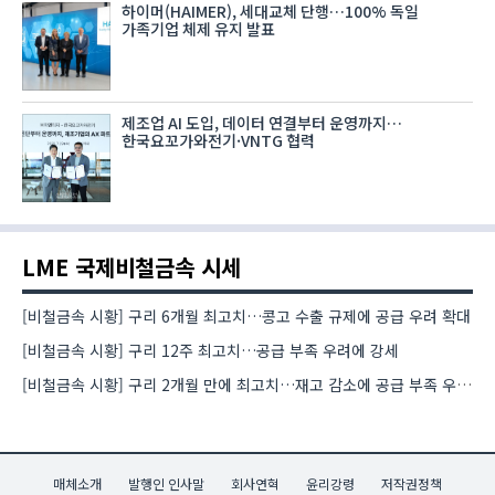
하이머(HAIMER), 세대교체 단행…100% 독일
가족기업 체제 유지 발표
제조업 AI 도입, 데이터 연결부터 운영까지…
한국요꼬가와전기·VNTG 협력
LME 국제비철금속 시세
[비철금속 시황] 구리 6개월 최고치…콩고 수출 규제에 공급 우려 확대
[비철금속 시황] 구리 12주 최고치…공급 부족 우려에 강세
[비철금속 시황] 구리 2개월 만에 최고치…재고 감소에 공급 부족 우려 확대
매체소개
발행인 인사말
회사연혁
윤리강령
저작권정책