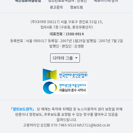
개인정보취급방침
청소년보호책임자 : 안영건
제휴미디어/문의
광고문의
정보드림
(주)다아라
(08217) 서울 구로구 경인로 53길 15,
업무A동 7층 (구로동, 중앙유통단지)
대표전화 : 1588-0914
등록번호 : 서울 아00317
등록일 : 2007년 1월29일
발행일 : 2007년 7월 2일
발행인 · 편집인 : 김영환
다아라 그룹
「열린보도원칙」
당 매체는 독자와 취재원 등 뉴스이용자의 권리 보장을 위해
반론이나 정정보도, 추후보도를 요청할 수 있는 창구를 열어두고 있음을
알려드립니다.
고충처리인 김인환 070-7465-0510 kih2711@kidd.co.kr