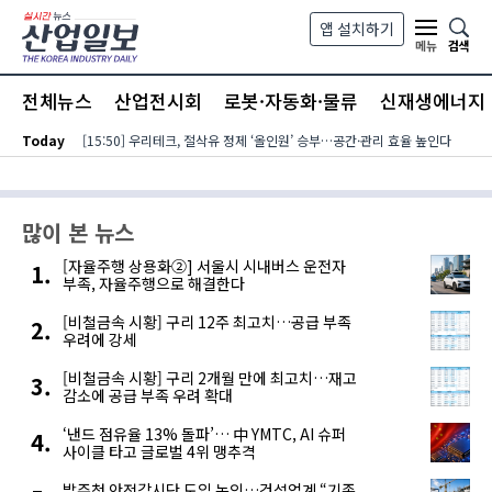
본문 바로가기
앱 설치하기
검색
메뉴
전체뉴스
산업전시회
로봇·자동화·물류
신재생에너지
Today
[15:50] 우리테크, 절삭유 정제 ‘올인원’ 승부…공간·관리 효율 높인다
많이 본 뉴스
[자율주행 상용화②] 서울시 시내버스 운전자
부족, 자율주행으로 해결한다
[비철금속 시황] 구리 12주 최고치…공급 부족
우려에 강세
[비철금속 시황] 구리 2개월 만에 최고치…재고
감소에 공급 부족 우려 확대
‘낸드 점유율 13% 돌파’… 中 YMTC, AI 슈퍼
사이클 타고 글로벌 4위 맹추격
발주청 안전감시단 도입 논의…건설업계 “기존