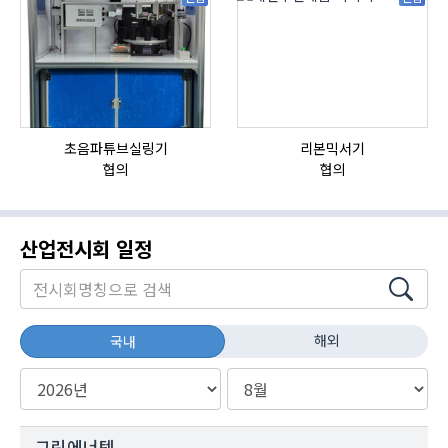
초음파튜브실링기
리본믹서기
협의
협의
산업전시회 일정
해외
국내
그린에너텍