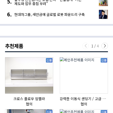
제도와 업무 중첩 우려”
현대차그룹, 새만금에 글로벌 로봇 파운드리 구축
추천제품
1
/
4
신품
신품
크로스 플로우 임펠라
강력한 이동식 샌딩기 / 고급 이태리 IBIX샌드블라스터
협의
협의
신품
신품