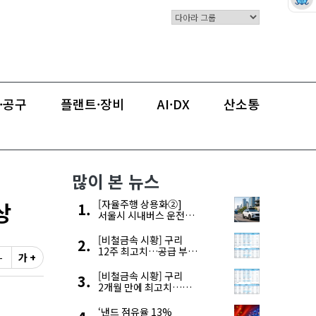
검색
유해게시물신고
·공구
플랜트·장비
AI·DX
산소통
많이 본 뉴스
상
[자율주행 상용화②]
서울시 시내버스 운전자
부족, 자율주행으로
해결한다
[비철금속 시황] 구리
12주 최고치…공급 부족
-
가 +
우려에 강세
[비철금속 시황] 구리
2개월 만에 최고치…
재고 감소에 공급 부족
우려 확대
‘낸드 점유율 13%