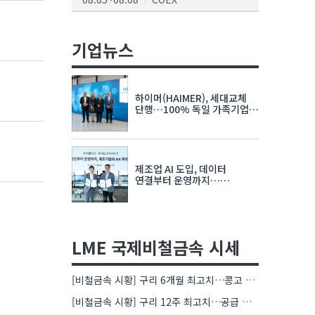
AI서밋서울앤엑스포
08.19~08.21
코엑스
기업뉴스
K-PRINT
08.19~08.22
킨텍스
하이머(HAIMER), 세대교체
자율주행모빌리티산업전
단행…100% 독일 가족기업
체제 유지 발표
08.25~08.27
코엑스
차세대 반도체 패키징 산업전
제조업 AI 도입, 데이터
08.26~08.28
수원컨벤션센터
연결부터 운영까지…
한국요꼬가와전기·VNTG 협력
LME 국제비철금속 시세
[비철금속 시황] 구리 6개월 최고치…콩고 수출 규제에 공급 우려 확대
[비철금속 시황] 구리 12주 최고치…공급 부족 우려에 강세