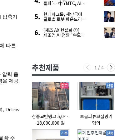
돌파’… 中 YMTC, AI
슈퍼 사이클 타고 글로벌
4위 맹추격
현대차그룹, 새만금에
글로벌 로봇 파운드리
구축
[제조 AX 현실화 ①]
제조업 AI 전환 “속도와
생태계가 관건”
추천제품
1
/
4
중고
신품
삼중교반탱크 5,000L
초음파튜브실링기
18,000,000 원
협의
협의
신품
신품