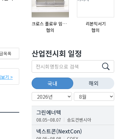
크로스 플로우 임펠라
리본믹서기
협의
협의
협의
산업전시회 일정
글목록
보기 >
해외
국내
그린에너텍
08.05~08.07
송도컨벤시아
넥스트콘(NextCon)
08.05~08.08
COEX