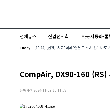
본문 바로가기
네이버 뉴스스탠드
기사제보
2026.08.08(토)
전체뉴스
산업전시회
로봇·자동화·물
Today
[19:44] [현장] ‘시공’ 너머 ‘연결’로… AI·전기차
CompAir, DX90-160 (
등록시간 2024-11-29 16:11:58