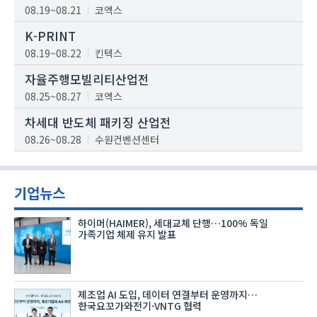
08.19~08.21
코엑스
K-PRINT
08.19~08.22
킨텍스
자율주행모빌리티산업전
08.25~08.27
코엑스
차세대 반도체 패키징 산업전
08.26~08.28
수원컨벤션센터
기업뉴스
하이머(HAIMER), 세대교체 단행…100% 독일
가족기업 체제 유지 발표
제조업 AI 도입, 데이터 연결부터 운영까지…
한국요꼬가와전기·VNTG 협력