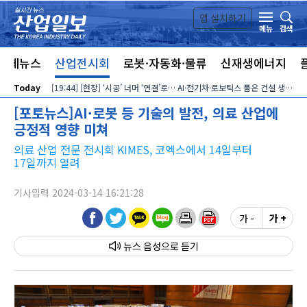
본문 바로가기
앱 설치하기
검색
메뉴
전체뉴스
산업전시회
로봇·자동화·물류
신재생에너지
Today
[19:44] [현장] ‘시공’ 너머 ‘연결’로… AI·전기차·로보틱스 품은 건설 생태계
[포토뉴스]AI·로봇 등 기술의 발전, 의료 산업에
긍정적 영향 미쳐
의료 산업 전문 전시회 KIMES, 코엑스에서 14일부터
17일까지 열려
기사입력 2024-03-14 16:21:28
가 -
가 +
뉴스 음성