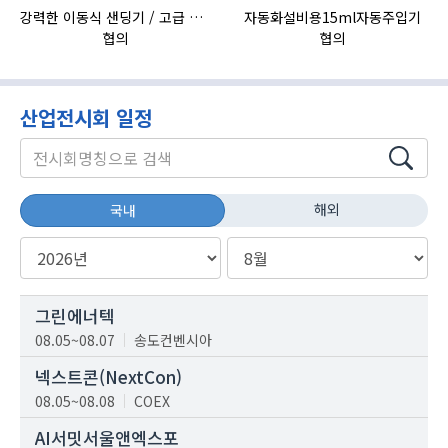
강력한 이동식 샌딩기 / 고급 이태리 IBIX샌드블라스터
자동화설비용15ml자동주입기
협의
협의
산업전시회 일정
해외
국내
그린에너텍
08.05~08.07
송도컨벤시아
넥스트콘(NextCon)
08.05~08.08
COEX
AI서밋서울앤엑스포