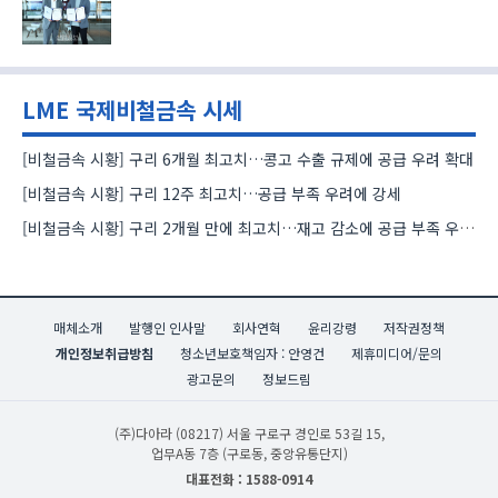
LME 국제비철금속 시세
[비철금속 시황] 구리 6개월 최고치…콩고 수출 규제에 공급 우려 확대
[비철금속 시황] 구리 12주 최고치…공급 부족 우려에 강세
[비철금속 시황] 구리 2개월 만에 최고치…재고 감소에 공급 부족 우려 확대
매체소개
발행인 인사말
회사연혁
윤리강령
저작권정책
개인정보취급방침
청소년보호책임자 : 안영건
제휴미디어/문의
광고문의
정보드림
(주)다아라
(08217) 서울 구로구 경인로 53길 15,
업무A동 7층 (구로동, 중앙유통단지)
대표전화 : 1588-0914