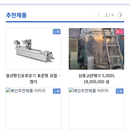
추천제품
1
/
4
신품
중고
열성형진공포장기 표준형 모델 OMNIVAC S-200
삼중교반탱크 5,000L
HI
협의
18,000,000 원
신품
신품