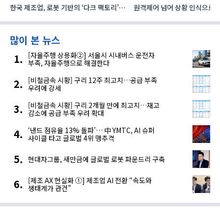
한국 제조업, 로봇 기반의 ‘다크 팩토리’로
원격제어 넘어 상황 인식으로, 
성장해야
향하는 AI·디지털기술
많이 본 뉴스
[자율주행 상용화②] 서울시 시내버스 운전자
부족, 자율주행으로 해결한다
[비철금속 시황] 구리 12주 최고치…공급 부족
우려에 강세
[비철금속 시황] 구리 2개월 만에 최고치…재고
감소에 공급 부족 우려 확대
‘낸드 점유율 13% 돌파’… 中 YMTC, AI 슈퍼
사이클 타고 글로벌 4위 맹추격
현대차그룹, 새만금에 글로벌 로봇 파운드리 구축
[제조 AX 현실화 ①] 제조업 AI 전환 “속도와
생태계가 관건”