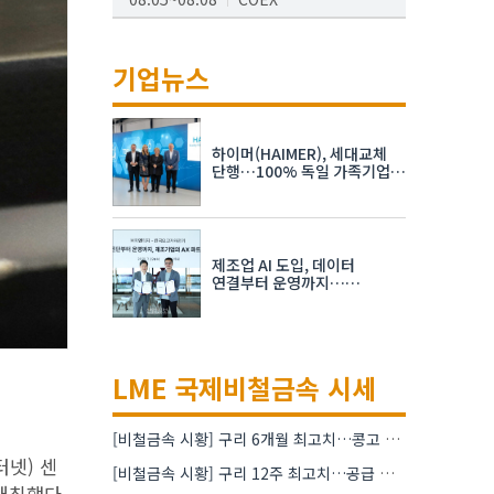
AI서밋서울앤엑스포
08.19~08.21
코엑스
기업뉴스
K-PRINT
08.19~08.22
킨텍스
하이머(HAIMER), 세대교체
자율주행모빌리티산업전
단행…100% 독일 가족기업
체제 유지 발표
08.25~08.27
코엑스
차세대 반도체 패키징 산업전
제조업 AI 도입, 데이터
08.26~08.28
수원컨벤션센터
연결부터 운영까지…
한국요꼬가와전기·VNTG 협력
LME 국제비철금속 시세
[비철금속 시황] 구리 6개월 최고치…콩고 수출 규제에 공급 우려 확대
터넷) 센
[비철금속 시황] 구리 12주 최고치…공급 부족 우려에 강세
개최했다.