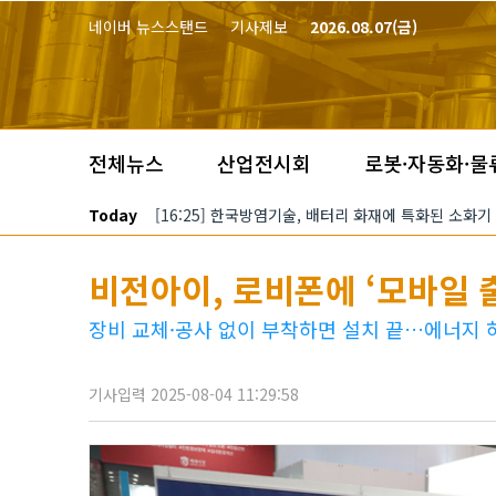
본문 바로가기
네이버 뉴스스탠드
기사제보
2026.08.07(금)
전체뉴스
산업전시회
로봇·자동화·물
Today
[16:25] 한국방염기술, 배터리 화재에 특화된 소화기
비전아이, 로비폰에 ‘모바일 출
장비 교체·공사 없이 부착하면 설치 끝…에너지 
기사입력 2025-08-04 11:29:58