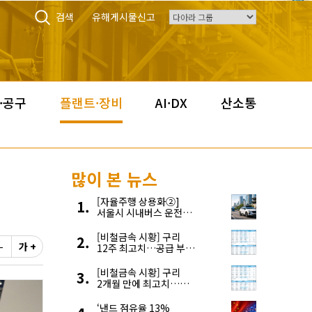
검색
유해게시물신고
·공구
플랜트·장비
AI·DX
산소통
많이 본 뉴스
[자율주행 상용화②]
서울시 시내버스 운전자
부족, 자율주행으로
해결한다
[비철금속 시황] 구리
-
가 +
12주 최고치…공급 부족
우려에 강세
[비철금속 시황] 구리
2개월 만에 최고치…
재고 감소에 공급 부족
우려 확대
‘낸드 점유율 13%