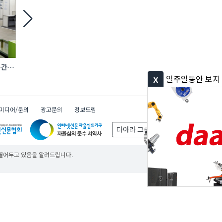
간·
한국방염기술, 배터리 화재에 특화된 소화기
에바, AI 충전 제어 탑재
선보여
완속충전기 첫선
x
일주일동안 보지 않기
미디어/문의
광고문의
정보드림
다아라 그룹
무료
무료
무료
 열어두고 있음을 알려드립니다.