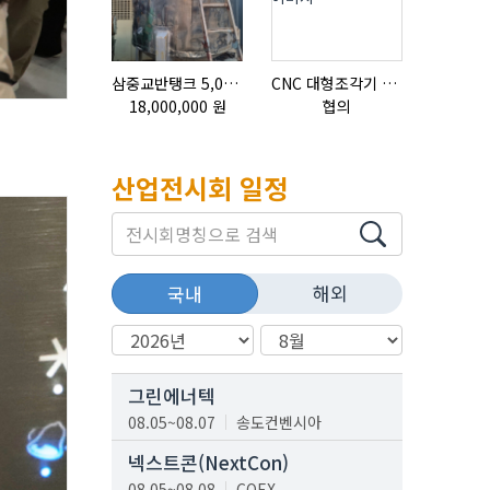
삼중교반탱크 5,000L
CNC 대형조각기 K-2040B
18,000,000 원
협의
협의
산업전시회 일정
해외
국내
그린에너텍
08.05~08.07
송도컨벤시아
넥스트콘(NextCon)
08.05~08.08
COEX