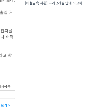
[비철금속 시황] 구리 2개월 만에 최고치…재고 감소에 공급 부족 우려 확대
 출입 권
 전파를
이나 배터
라고 향
기사목록
보기 >