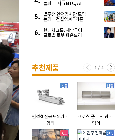
돌파’… 中 YMTC, AI
슈퍼 사이클 타고 글로벌
4위 맹추격
발주청 안전감시단 도입
논의…건설업계 “기존
제도와 업무 중첩 우려”
현대차그룹, 새만금에
글로벌 로봇 파운드리
구축
추천제품
1
/
4
신품
신품
열성형진공포장기 표준형 모델 OMNIVAC S-200
크로스 플로우 임펠라
협의
협의
협의
중고
신품