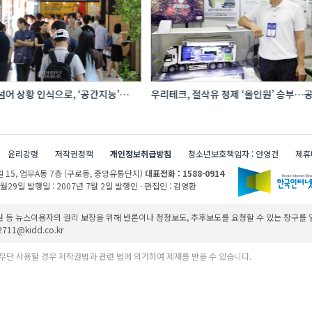
어 상황 인식으로, ‘공간지능’
우리테크, 절삭유 정제 ‘올인원’ 승부…공
I·디지털기술
관리 효율 높인다
윤리강령
저작권정책
개인정보취급방침
청소년보호책임자 : 안영건
제휴
 15,
업무A동 7층 (구로동, 중앙유통단지)
대표전화 : 1588-0914
1월29일
발행일 : 2007년 7월 2일
발행인 · 편집인 : 김영환
 등 뉴스이용자의 권리 보장을 위해 반론이나 정정보도, 추후보도를 요청할 수 있는 창구를
11@kidd.co.kr
무단 사용할 경우 저작권법과 관련 법에 의거하여 제재를 받을 수 있습니다.