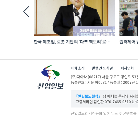
 로봇 파운드리
한국 제조업, 로봇 기반의 ‘다크 팩토리’로
원격제어 넘
성장해야
향하는 A
매체소개
발행인 인사말
회사연혁
(주)다아라
(08217) 서울 구로구 경인로 53길
등록번호 : 서울 아00317
등록일 : 2007년 
「열린보도원칙」
당 매체는 독자와 취재원
고충처리인 김인환 070-7465-0510 kih27
산업일보의 사전동의 없이 뉴스 및 콘텐츠를 
ⓒ DAARA Co., Ltd. All Rights Reserved.