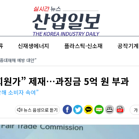
류
신재생에너지
플라스틱·신소재
공작기계
 “중대재해 예방 대안”
우회원가” 제재…과징금 5억 원 부과
락해 소비자 속여”
뉴스 음성
가 