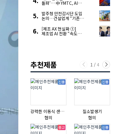
돌파’… 中 YMTC, AI
슈퍼 사이클 타고 글로벌
4위 맹추격
발주청 안전감시단 도입
논의…건설업계 “기존
제도와 업무 중첩 우려”
[제조 AX 현실화 ①]
제조업 AI 전환 “속도와
생태계가 관건”
추천제품
1
/
4
신품
신품
강력한 이동식 샌딩기 / 고급 이태리 IBIX샌드블라스터
질소발생기
협의
협의
협의
중고
신품