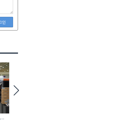
그인
6
철거 현장 맞춤형 ‘모듈 방호 비계’ 등장
에바, AI 충전 제어 탑재
완속충전기 첫선