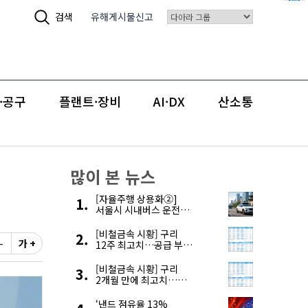
검색
유해게시물신고
·공구
플랜트·장비
AI·DX
산소통
많이 본 뉴스
[자율주행 상용화②]
서울시 시내버스 운전자
부족, 자율주행으로
해결한다
[비철금속 시황] 구리
-
가 +
12주 최고치…공급 부족
우려에 강세
[비철금속 시황] 구리
2개월 만에 최고치…
재고 감소에 공급 부족
우려 확대
‘낸드 점유율 13%