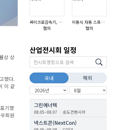
싸이크로감속기, 감속기제작
이동식 자동 스프레이 세척기
협의
협의
협의
산업전시회 일정
률상 상
해외
국내
광고했다.
 이 같
그린에너텍
 표기했
08.05~08.07
송도컨벤시아
‘와우회원
넥스트콘(NextCon)
08.05~08.08
COEX