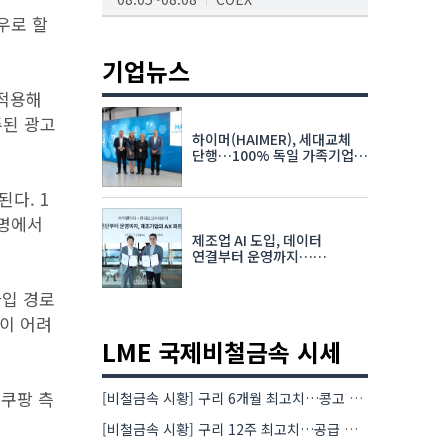
우로 할
AI서밋서울앤엑스포
08.19~08.21
코엑스
기업뉴스
K-PRINT
 적용해
주된 광고
08.19~08.22
킨텍스
하이머(HAIMER), 세대교체
자율주행모빌리티산업전
단행…100% 독일 가족기업
체제 유지 발표
08.25~08.27
코엑스
된다. 1
차세대 반도체 패키징 산업전
 명에서
제조업 AI 도입, 데이터
08.26~08.28
수원컨벤션센터
연결부터 운영까지…
한국요꼬가와전기·VNTG 협력
가입 경로
정이 어려
LME 국제비철금속 시세
 쿠팡 측
[비철금속 시황] 구리 6개월 최고치…콩고 수출 규제에 공급 우려 확대
[비철금속 시황] 구리 12주 최고치…공급 부족 우려에 강세