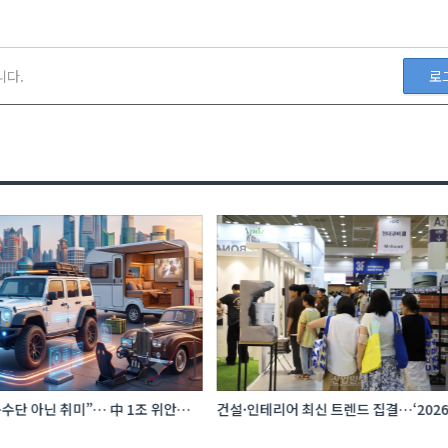
니다.
로
수단 아닌 취미”… 中 1조 위안
건설·인테리어 최신 트렌드 집결…‘202
프터마켓 빗장 풀렸다
코리아빌드위크’