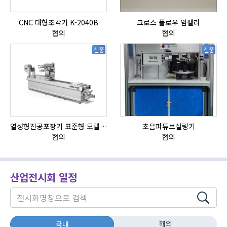
CNC 대형조각기 K-2040B
크로스 플로우 임펠라
HI
협의
협의
신품
신품
열성형진공포장기 표준형 모델 OMNIVAC S-200
초음파튜브실링기
협의
협의
산업전시회 일정
해외
국내