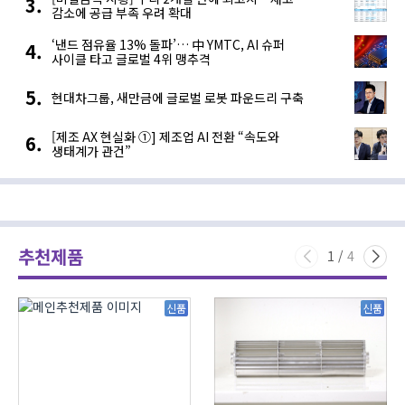
감소에 공급 부족 우려 확대
‘낸드 점유율 13% 돌파’… 中 YMTC, AI 슈퍼
사이클 타고 글로벌 4위 맹추격
현대차그룹, 새만금에 글로벌 로봇 파운드리 구축
[제조 AX 현실화 ①] 제조업 AI 전환 “속도와
생태계가 관건”
추천제품
1
/
4
신품
신품