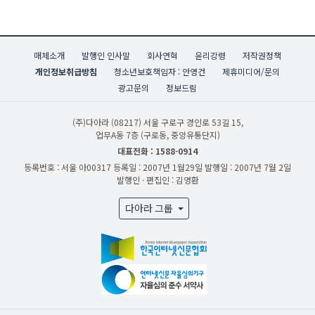
매체소개
발행인 인사말
회사연혁
윤리강령
저작권정책
개인정보취급방침
청소년보호책임자 : 안영건
제휴미디어/문의
광고문의
정보드림
(주)다아라
(08217) 서울 구로구 경인로 53길 15,
업무A동 7층 (구로동, 중앙유통단지)
대표전화 : 1588-0914
등록번호 : 서울 아00317
등록일 : 2007년 1월29일
발행일 : 2007년 7월 2일
발행인 · 편집인 : 김영환
다아라 그룹