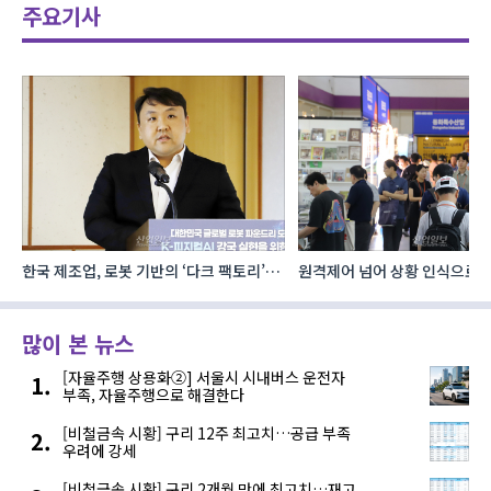
주요기사
한국 제조업, 로봇 기반의 ‘다크 팩토리’로
원격제어 넘어 상황 인식으로, 
성장해야
향하는 AI·디지털기술
많이 본 뉴스
[자율주행 상용화②] 서울시 시내버스 운전자
부족, 자율주행으로 해결한다
[비철금속 시황] 구리 12주 최고치…공급 부족
우려에 강세
[비철금속 시황] 구리 2개월 만에 최고치…재고