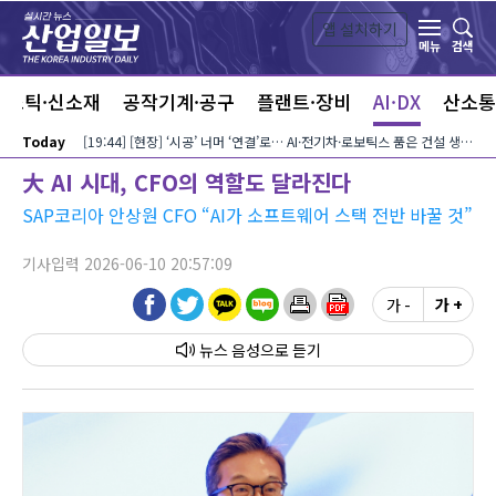
본문 바로가기
앱 설치하기
검색
메뉴
라스틱·신소재
공작기계·공구
플랜트·장비
AI·DX
산소통
Today
[19:44] [현장] ‘시공’ 너머 ‘연결’로… AI·전기차·로보틱스 품은 건설 생태계
大 AI 시대, CFO의 역할도 달라진다
SAP코리아 안상원 CFO “AI가 소프트웨어 스택 전반 바꿀 것”
기사입력 2026-06-10 20:57:09
가 -
가 +
뉴스 음성