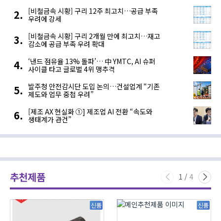
[비철금속 시황] 구리 12주 최고치…공급 부족
우려에 강세
[비철금속 시황] 구리 2개월 만에 최고치…재고
감소에 공급 부족 우려 확대
‘낸드 점유율 13% 돌파’… 中 YMTC, AI 슈퍼
사이클 타고 글로벌 4위 맹추격
발주청 안전감시단 도입 논의…건설업계 “기존
제도와 업무 중첩 우려”
[제조 AX 현실화 ①] 제조업 AI 전환 “속도와
생태계가 관건”
추천제품
1
/
4
신품
신품