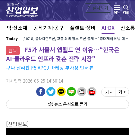
본문 바로가기
앱 설치하기
검색
메뉴
라스틱·신소재
공작기계·공구
플랜트·장비
AI·DX
산소통
Today
[10:18] 플라이존드론, 고층 외벽 청소 드론 공개… “중대재해 예방 대안”
F5가 서울서 앱월드 연 이유…“한국은
단독
AI·클라우드 인프라 갖춘 전략 시장”
쿠나 날라판 F5 APCJ 마케팅 부사장 인터뷰
기사입력 2026-06-25 14:50:14
가 -
가 +
뉴스 음성
[산업일보]