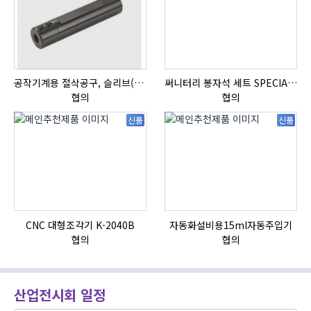
공작기계용 절삭공구, 슬리브(SLEEVE)
써니터리 봉자석 세트 SPECIAL , 봉자석 , 자석봉 , 호퍼용자석 , 전자석
협의
협의
신품
신품
CNC 대형조각기 K-2040B
자동화설비용15ml자동주입기
협의
협의
산업전시회 일정