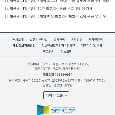
[비철금속 시황] 구리 6개월 최고치…콩고 수출 규제에 공급 우려 확대
[비철금속 시황] 구리 12주 최고치…공급 부족 우려에 강세
[비철금속 시황] 구리 2개월 만에 최고치…재고 감소에 공급 부족 우려 확대
매체소개
발행인 인사말
회사연혁
윤리강령
저작권정책
개인정보취급방침
청소년보호책임자 : 안영건
제휴미디어/문의
광고문의
정보드림
(주)다아라
(08217) 서울 구로구 경인로 53길 15,
업무A동 7층 (구로동, 중앙유통단지)
대표전화 : 1588-0914
등록번호 : 서울 아00317
등록일 : 2007년 1월29일
발행일 : 2007년 7월 2일
발행인 · 편집인 : 김영환
다아라 그룹