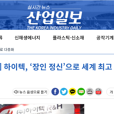
류
신재생에너지
플라스틱·신소재
공작기계
’으로 다층화
] 하이텍, ‘장인 정신’으로 세계 최고
뉴스 음성
가 