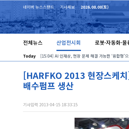
본문 바로가기
네이버 뉴스스탠드
기사제보
2026.08.08(토)
전체뉴스
산업전시회
로봇·자동화·물
Today
[15:04] AI 인재상, 현장 문제 해결 가능한 ‘융합형
[HARFKO 2013 현장스케치
배수펌프 생산
기사입력 2013-04-15 18:33:15