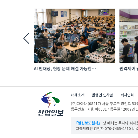
투자…‘납기
AI 인재상, 현장 문제 해결 가능한
원격제어 넘
 수출 호조
‘융합형’으로 다층화
향하는 A
매체소개
발행인 인사말
회사연혁
(주)다아라
(08217) 서울 구로구 경인로 53길
등록번호 : 서울 아00317
등록일 : 2007년 
「열린보도원칙」
당 매체는 독자와 취재원
고충처리인 김인환 070-7465-0510 kih27