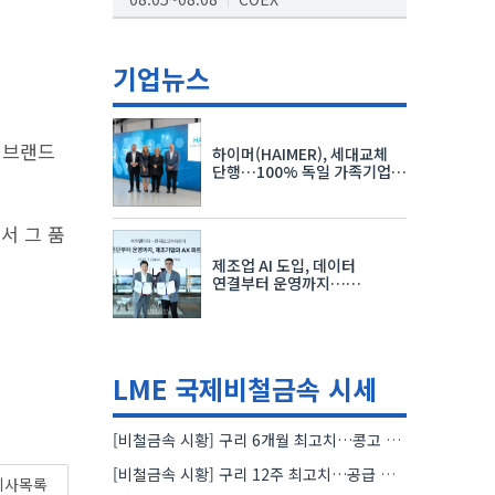
AI서밋서울앤엑스포
08.19~08.21
코엑스
기업뉴스
K-PRINT
08.19~08.22
킨텍스
 브랜드
하이머(HAIMER), 세대교체
자율주행모빌리티산업전
단행…100% 독일 가족기업
체제 유지 발표
08.25~08.27
코엑스
서 그 품
차세대 반도체 패키징 산업전
제조업 AI 도입, 데이터
08.26~08.28
수원컨벤션센터
연결부터 운영까지…
한국요꼬가와전기·VNTG 협력
LME 국제비철금속 시세
[비철금속 시황] 구리 6개월 최고치…콩고 수출 규제에 공급 우려 확대
[비철금속 시황] 구리 12주 최고치…공급 부족 우려에 강세
기사목록