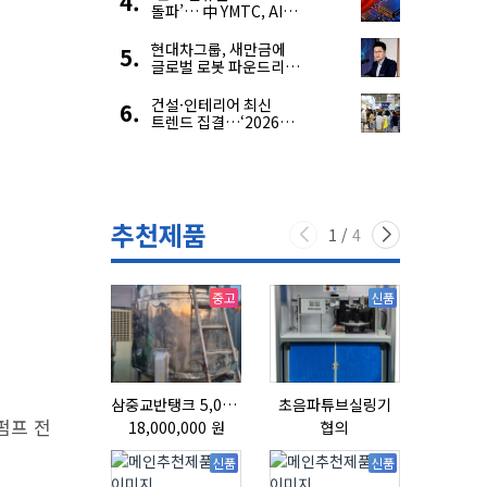
돌파’… 中 YMTC, AI
슈퍼 사이클 타고 글로벌
4위 맹추격
현대차그룹, 새만금에
글로벌 로봇 파운드리
구축
건설·인테리어 최신
트렌드 집결…‘2026
코리아빌드위크’
추천제품
1
/
4
중고
신품
삼중교반탱크 5,000L
초음파튜브실링기
리본믹서
펌프 전
18,000,000 원
협의
협의
신품
신품