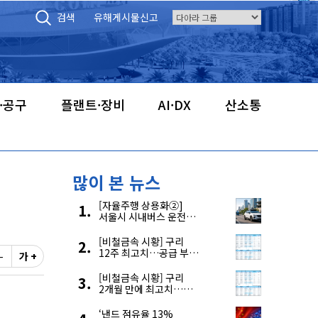
검색
유해게시물신고
·공구
플랜트·장비
AI·DX
산소통
많이 본 뉴스
[자율주행 상용화②]
서울시 시내버스 운전자
부족, 자율주행으로
해결한다
[비철금속 시황] 구리
12주 최고치…공급 부족
-
가 +
우려에 강세
[비철금속 시황] 구리
2개월 만에 최고치…
재고 감소에 공급 부족
우려 확대
‘낸드 점유율 13%