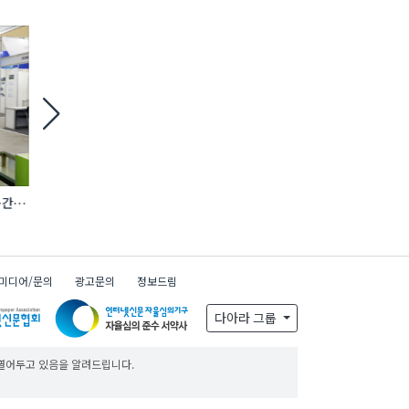
간·
[현장] ‘시공’ 너머 ‘연결’로… AI·전기차·
지난해 공공재정 부정수
로보틱스 품은 건설 생태계
환수…환수액 24% 
미디어/문의
광고문의
정보드림
x
다아라 그룹
 열어두고 있음을 알려드립니다.