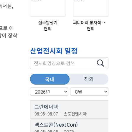
독서실,
질소발생기
써니터리 봉자석 세트 SPECIAL , 봉자석 , 자석봉 , 호퍼용자석 , 전자석
프로 에
협의
협의
협의
람이 장착
산업전시회 일정
해외
국내
그린에너텍
08.05~08.07
송도컨벤시아
넥스트콘(NextCon)
08.05~08.08
COEX