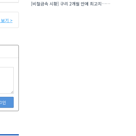
[비철금속 시황] 구리 2개월 만에 최고치…재고 감소에 공급 부족 우려 확대
보기 >
그인