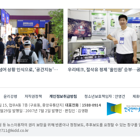
어 상황 인식으로, ‘공간지능’
우리테크, 절삭유 정제 ‘올인원’ 승부…공
I·디지털기술
관리 효율 높인다
윤리강령
저작권정책
개인정보취급방침
청소년보호책임자 : 안영건
제휴
 15,
업무A동 7층 (구로동, 중앙유통단지)
대표전화 : 1588-0914
1월29일
발행일 : 2007년 7월 2일
발행인 · 편집인 : 김영환
 등 뉴스이용자의 권리 보장을 위해 반론이나 정정보도, 추후보도를 요청할 수 있는 창구를
11@kidd.co.kr