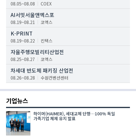
08.05~08.08
COEX
AI서밋서울앤엑스포
08.19~08.21
코엑스
K-PRINT
08.19~08.22
킨텍스
자율주행모빌리티산업전
08.25~08.27
코엑스
차세대 반도체 패키징 산업전
08.26~08.28
수원컨벤션센터
기업뉴스
하이머(HAIMER), 세대교체 단행…100% 독일
가족기업 체제 유지 발표