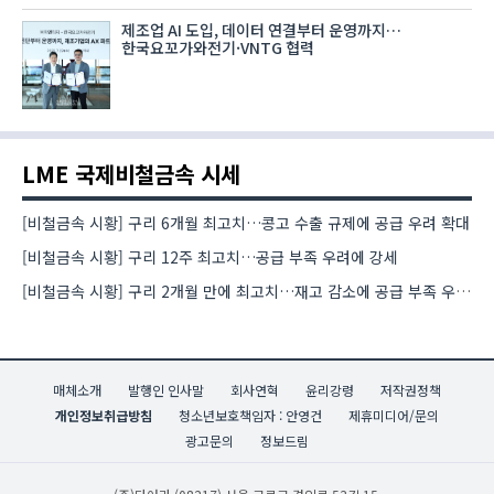
제조업 AI 도입, 데이터 연결부터 운영까지…
한국요꼬가와전기·VNTG 협력
LME 국제비철금속 시세
[비철금속 시황] 구리 6개월 최고치…콩고 수출 규제에 공급 우려 확대
[비철금속 시황] 구리 12주 최고치…공급 부족 우려에 강세
[비철금속 시황] 구리 2개월 만에 최고치…재고 감소에 공급 부족 우려 확대
매체소개
발행인 인사말
회사연혁
윤리강령
저작권정책
개인정보취급방침
청소년보호책임자 : 안영건
제휴미디어/문의
광고문의
정보드림