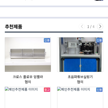
추천제품
1
/
4
신품
신품
크로스 플로우 임펠라
초음파튜브실링기
협의
협의
중고
신품