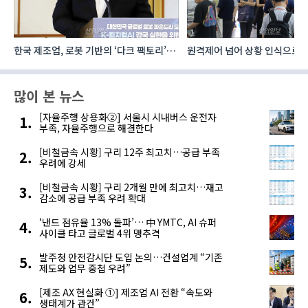
한국 제조업, 로봇 기반의 ‘다크 팩토리’로
원격제어 넘어 상황 인식으로, 
성장해야
향하는 AI·디지털기술
많이 본 뉴스
[자율주행 상용화②] 서울시 시내버스 운전자
부족, 자율주행으로 해결한다
[비철금속 시황] 구리 12주 최고치…공급 부족
우려에 강세
[비철금속 시황] 구리 2개월 만에 최고치…재고
감소에 공급 부족 우려 확대
‘낸드 점유율 13% 돌파’… 中 YMTC, AI 슈퍼
사이클 타고 글로벌 4위 맹추격
발주청 안전감시단 도입 논의…건설업계 “기존
제도와 업무 중첩 우려”
[제조 AX 현실화 ①] 제조업 AI 전환 “속도와
생태계가 관건”