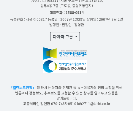
(주)다아라
(08217) 서울 구로구 경인로 53길 15,
업무A동 7층 (구로동, 중앙유통단지)
대표전화 : 1588-0914
등록번호 : 서울 아00317
등록일 : 2007년 1월29일
발행일 : 2007년 7월 2일
발행인 · 편집인 : 김영환
다아라 그룹
「열린보도원칙」
당 매체는 독자와 취재원 등 뉴스이용자의 권리 보장을 위해
반론이나 정정보도, 추후보도를 요청할 수 있는 창구를 열어두고 있음을
알려드립니다.
고충처리인 김인환 070-7465-0510 kih2711@kidd.co.kr
산업일보의 사전동의 없이 뉴스 및 콘텐츠를 무단 사용할 경우 저작권법과 관련 법에
의거하여 제재를 받을 수 있습니다.
ⓒ DAARA Co., Ltd. All Rights Reserved.