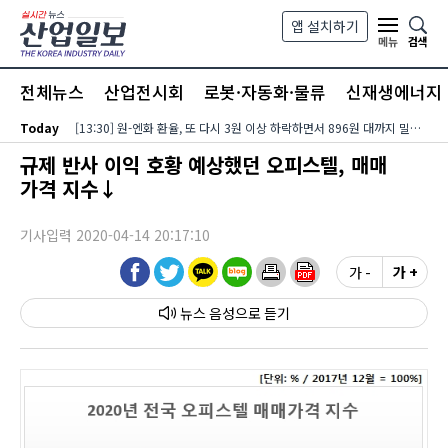
본문 바로가기
앱 설치하기
검색
메뉴
전체뉴스
산업전시회
로봇·자동화·물류
신재생에너지
Today
[13:30] 원-엔화 환율, 또 다시 3원 이상 하락하면서 896원 대까지 밀려…달러-엔화 환율은 미국 장기금리?유가 동반 상승에 158엔 대로 내려서
규제 반사 이익 호황 예상했던 오피스텔, 매매
가격 지수↓
기사입력 2020-04-14 20:17:10
가 -
가 +
뉴스 음성