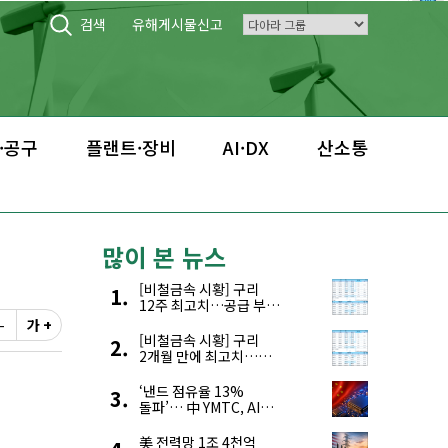
검색
유해게시물신고
·공구
플랜트·장비
AI·DX
산소통
많이 본 뉴스
[비철금속 시황] 구리
12주 최고치…공급 부족
우려에 강세
-
가 +
[비철금속 시황] 구리
2개월 만에 최고치…
재고 감소에 공급 부족
우려 확대
‘낸드 점유율 13%
돌파’… 中 YMTC, AI
슈퍼 사이클 타고 글로벌
4위 맹추격
美 전력망 1조 4천억