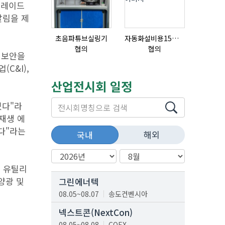
그레이드
알림을 제
초음파튜브실링기
자동화설비용15ml자동주입기
협의
협의
18,000,0
해 보안을
C&I),
산업전시회 일정
있다"라
재생 에
다"라는
해외
국내
및 유틸리
양광 및
그린에너텍
08.05~08.07
송도컨벤시아
넥스트콘(NextCon)
08.05~08.08
COEX