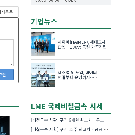
AI서밋서울앤엑스포
기사목록
08.19~08.21
코엑스
기업뉴스
K-PRINT
08.19~08.22
킨텍스
하이머(HAIMER), 세대교체
자율주행모빌리티산업전
단행…100% 독일 가족기업
체제 유지 발표
08.25~08.27
코엑스
차세대 반도체 패키징 산업전
제조업 AI 도입, 데이터
08.26~08.28
수원컨벤션센터
그인
연결부터 운영까지…
한국요꼬가와전기·VNTG 협력
LME 국제비철금속 시세
[비철금속 시황] 구리 6개월 최고치…콩고 수출 규제에 공급 우려 확대
[비철금속 시황] 구리 12주 최고치…공급 부족 우려에 강세