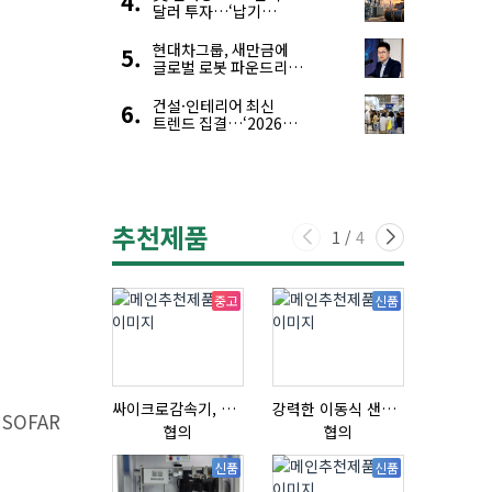
달러 투자…‘납기
경쟁력’ 앞세운 韓
전력기자재 수출 호조
현대차그룹, 새만금에
글로벌 로봇 파운드리
구축
건설·인테리어 최신
트렌드 집결…‘2026
코리아빌드위크’
추천제품
1
/
4
중고
신품
싸이크로감속기, 감속기제작
강력한 이동식 샌딩기 / 고급 이태리 IBIX샌드블라스터
SOFAR
협의
협의
협의
신품
신품