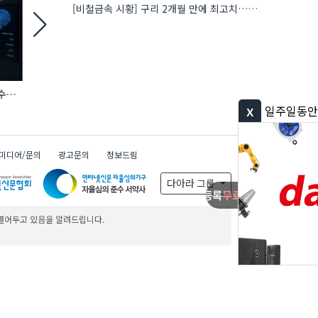
[비철금속 시황] 구리 2개월 만에 최고치…재고 감소에 공급 부족 우려 확대
력수요
[현장] ‘시공’ 너머 ‘연결’로… AI·전기차·
지난해 공공재정 부정수
로보틱스 품은 건설 생태계
환수…환수액 24% 
x
일주일동안 보지 않기
미디어/문의
광고문의
정보드림
다아라 그룹
무료
무료
무료
 열어두고 있음을 알려드립니다.