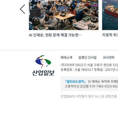
투자…‘납기
AI 인재상, 현장 문제 해결 가능한
지정학 위기
 수출 호조
‘융합형’으로 다층화
에너지 공
매체소개
발행인 인사말
회사연혁
(주)다아라
(08217) 서울 구로구 경인로 53길
등록번호 : 서울 아00317
등록일 : 2007년 
「열린보도원칙」
당 매체는 독자와 취재원
고충처리인 김인환 070-7465-0510 kih27
산업일보의 사전동의 없이 뉴스 및 콘텐츠를 
ⓒ DAARA Co., Ltd. All Rights Reserved.