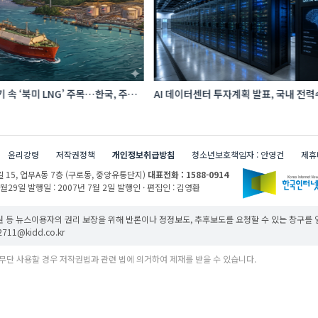
 속 ‘북미 LNG’ 주목…한국, 주요
AI 데이터센터 투자계획 발표, 국내 전
급처로 확보해야
증가 이끈다
윤리강령
저작권정책
개인정보취급방침
청소년보호책임자 : 안영건
제휴
 15,
업무A동 7층 (구로동, 중앙유통단지)
대표전화 : 1588-0914
1월29일
발행일 : 2007년 7월 2일
발행인 · 편집인 : 김영환
 등 뉴스이용자의 권리 보장을 위해 반론이나 정정보도, 추후보도를 요청할 수 있는 창구를
11@kidd.co.kr
무단 사용할 경우 저작권법과 관련 법에 의거하여 제재를 받을 수 있습니다.