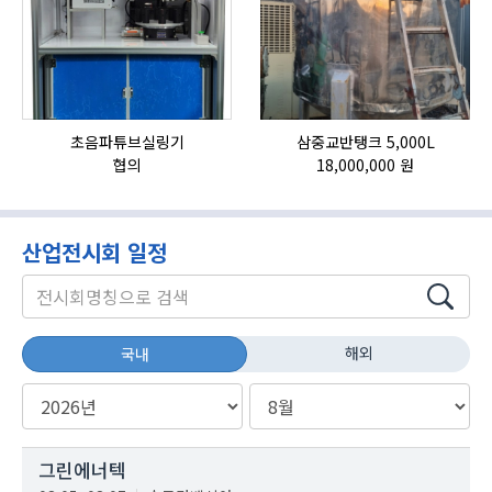
초음파튜브실링기
삼중교반탱크 5,000L
협의
18,000,000 원
산업전시회 일정
해외
국내
그린에너텍