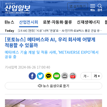
본문 바로가기
앱 설치하기
검색
메뉴
전체뉴스
산업전시회
로봇·자동화·물류
신재생에너지
Today
[19:44] [현장] ‘시공’ 너머 ‘연결’로… AI·전기차·로보틱스 품은 건설 생태계
[포토뉴스] 메타버스와 AI, 우리 회사에 어떻게
적용할 수 있을까
메타버스 기술 개발 및 적용 사례, ‘METAVERSE EXPO’에서
공유 중
기사입력 2024-06-26 17:00:40
가 -
가 +
뉴스 음성