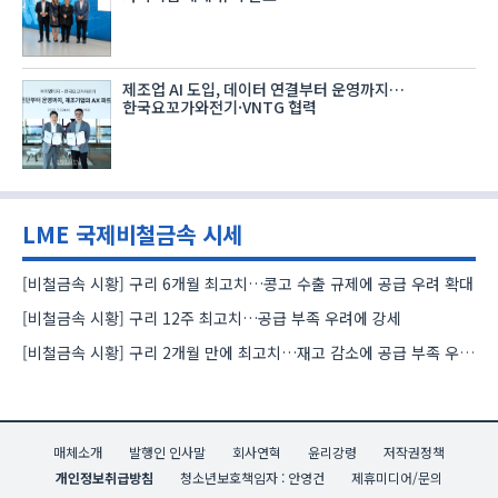
제조업 AI 도입, 데이터 연결부터 운영까지…
한국요꼬가와전기·VNTG 협력
LME 국제비철금속 시세
[비철금속 시황] 구리 6개월 최고치…콩고 수출 규제에 공급 우려 확대
[비철금속 시황] 구리 12주 최고치…공급 부족 우려에 강세
[비철금속 시황] 구리 2개월 만에 최고치…재고 감소에 공급 부족 우려 확대
매체소개
발행인 인사말
회사연혁
윤리강령
저작권정책
개인정보취급방침
청소년보호책임자 : 안영건
제휴미디어/문의