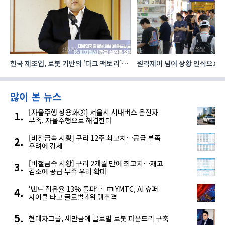
한국 제조업, 로봇 기반의 ‘다크 팩토리’로
원격제어 넘어 상황 인식으로, 
성장해야
향하는 AI·디지털기술
많이 본 뉴스
[자율주행 상용화②] 서울시 시내버스 운전자
부족, 자율주행으로 해결한다
[비철금속 시황] 구리 12주 최고치…공급 부족
우려에 강세
[비철금속 시황] 구리 2개월 만에 최고치…재고
감소에 공급 부족 우려 확대
‘낸드 점유율 13% 돌파’… 中 YMTC, AI 슈퍼
사이클 타고 글로벌 4위 맹추격
현대차그룹, 새만금에 글로벌 로봇 파운드리 구축