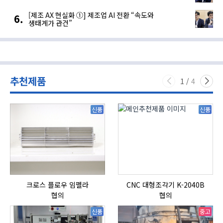
[제조 AX 현실화 ①] 제조업 AI 전환 “속도와
생태계가 관건”
추천제품
1
/
4
신품
신품
크로스 플로우 임펠라
CNC 대형조각기 K-2040B
협의
협의
신품
중고