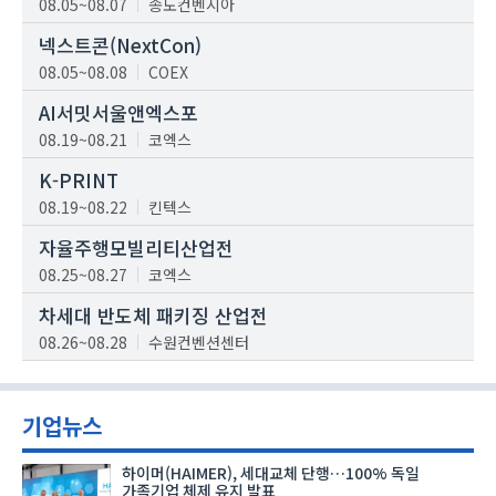
08.05~08.07
송도컨벤시아
넥스트콘(NextCon)
08.05~08.08
COEX
AI서밋서울앤엑스포
08.19~08.21
코엑스
K-PRINT
08.19~08.22
킨텍스
자율주행모빌리티산업전
08.25~08.27
코엑스
차세대 반도체 패키징 산업전
08.26~08.28
수원컨벤션센터
기업뉴스
하이머(HAIMER), 세대교체 단행…100% 독일
가족기업 체제 유지 발표