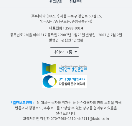
광고문의
정보드림
(주)다아라
(08217) 서울 구로구 경인로 53길 15,
업무A동 7층 (구로동, 중앙유통단지)
대표전화 : 1588-0914
등록번호 : 서울 아00317
등록일 : 2007년 1월29일
발행일 : 2007년 7월 2일
발행인 · 편집인 : 김영환
다아라 그룹
「열린보도원칙」
당 매체는 독자와 취재원 등 뉴스이용자의 권리 보장을 위해
반론이나 정정보도, 추후보도를 요청할 수 있는 창구를 열어두고 있음을
알려드립니다.
고충처리인 김인환 070-7465-0510 kih2711@kidd.co.kr
산업일보의 사전동의 없이 뉴스 및 콘텐츠를 무단 사용할 경우 저작권법과 관련 법에