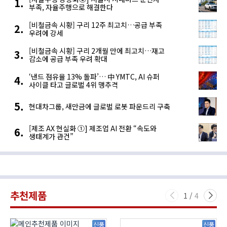
부족, 자율주행으로 해결한다
[비철금속 시황] 구리 12주 최고치…공급 부족
우려에 강세
[비철금속 시황] 구리 2개월 만에 최고치…재고
감소에 공급 부족 우려 확대
‘낸드 점유율 13% 돌파’… 中 YMTC, AI 슈퍼
사이클 타고 글로벌 4위 맹추격
현대차그룹, 새만금에 글로벌 로봇 파운드리 구축
[제조 AX 현실화 ①] 제조업 AI 전환 “속도와
생태계가 관건”
추천제품
1
/
4
신품
신품