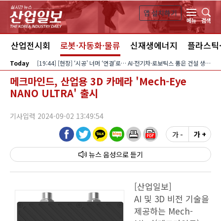
본문 바로가기
앱 설치하기
검색
메뉴
스
산업전시회
로봇·자동화·물류
신재생에너지
플라스틱
Today
[19:44] [현장] ‘시공’ 너머 ‘연결’로… AI·전기차·로보틱스 품은 건설 생태계
메크마인드, 산업용 3D 카메라 'Mech-Eye
NANO ULTRA' 출시
기사입력 2024-09-02 13:49:54
가 -
가 +
뉴스 음성
[산업일보]
AI 및 3D 비전 기술을
제공하는 Mech-