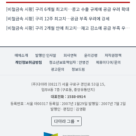
[비철금속 시황] 구리 6개월 최고치…콩고 수출 규제에 공급 우려 확대
[비철금속 시황] 구리 12주 최고치…공급 부족 우려에 강세
[비철금속 시황] 구리 2개월 만에 최고치…재고 감소에 공급 부족 우려 확대
매체소개
발행인 인사말
회사연혁
윤리강령
저작권정책
개인정보취급방침
청소년보호책임자 : 안영건
제휴미디어/문의
광고문의
정보드림
(주)다아라
(08217) 서울 구로구 경인로 53길 15,
업무A동 7층 (구로동, 중앙유통단지)
대표전화 : 1588-0914
등록번호 : 서울 아00317
등록일 : 2007년 1월29일
발행일 : 2007년 7월 2일
발행인 · 편집인 : 김영환
다아라 그룹