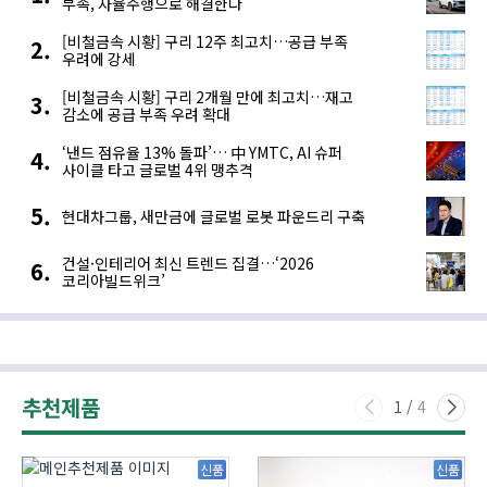
부족, 자율주행으로 해결한다
[비철금속 시황] 구리 12주 최고치…공급 부족
우려에 강세
[비철금속 시황] 구리 2개월 만에 최고치…재고
감소에 공급 부족 우려 확대
‘낸드 점유율 13% 돌파’… 中 YMTC, AI 슈퍼
사이클 타고 글로벌 4위 맹추격
현대차그룹, 새만금에 글로벌 로봇 파운드리 구축
건설·인테리어 최신 트렌드 집결…‘2026
코리아빌드위크’
추천제품
1
/
4
신품
신품