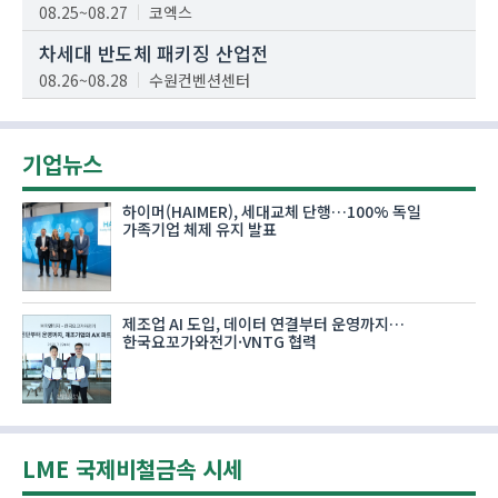
08.25~08.27
코엑스
차세대 반도체 패키징 산업전
08.26~08.28
수원컨벤션센터
기업뉴스
하이머(HAIMER), 세대교체 단행…100% 독일
가족기업 체제 유지 발표
제조업 AI 도입, 데이터 연결부터 운영까지…
한국요꼬가와전기·VNTG 협력
LME 국제비철금속 시세