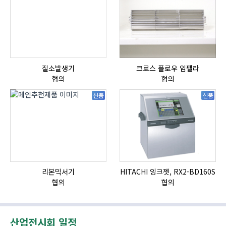
질소발생기
크로스 플로우 임펠라
협의
협의
신품
신품
리본믹서기
HITACHI 잉크젯, RX2-BD160S
협의
협의
산업전시회 일정