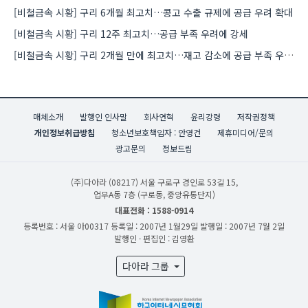
[비철금속 시황] 구리 6개월 최고치…콩고 수출 규제에 공급 우려 확대
[비철금속 시황] 구리 12주 최고치…공급 부족 우려에 강세
[비철금속 시황] 구리 2개월 만에 최고치…재고 감소에 공급 부족 우려 확대
매체소개
발행인 인사말
회사연혁
윤리강령
저작권정책
개인정보취급방침
청소년보호책임자 : 안영건
제휴미디어/문의
광고문의
정보드림
(주)다아라
(08217) 서울 구로구 경인로 53길 15,
업무A동 7층 (구로동, 중앙유통단지)
대표전화 : 1588-0914
등록번호 : 서울 아00317
등록일 : 2007년 1월29일
발행일 : 2007년 7월 2일
발행인 · 편집인 : 김영환
다아라 그룹