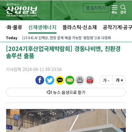
본문 바로가기
앱 설치하기
검색
메뉴
자동화·물류
신재생에너지
플라스틱·신소재
공작기계·공
Today
[15:04] AI 인재상, 현장 문제 해결 가능한 ‘융합형’으로 다층화
[2024기후산업국제박람회] 경동나비엔, 친환경
솔루션 출품
기사입력 2024-09-11 09:33:56
가 -
가 +
뉴스 음성