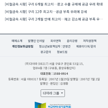
[비철금속 시황] 구리 6개월 최고치…콩고 수출 규제에 공급 우려 확대
[비철금속 시황] 구리 12주 최고치…공급 부족 우려에 강세
[비철금속 시황] 구리 2개월 만에 최고치…재고 감소에 공급 부족 우려 확대
매체소개
발행인 인사말
회사연혁
윤리강령
저작권정책
개인정보취급방침
청소년보호책임자 : 안영건
제휴미디어/문의
광고문의
정보드림
(주)다아라
(08217) 서울 구로구 경인로 53길 15,
업무A동 7층 (구로동, 중앙유통단지)
대표전화 : 1588-0914
등록번호 : 서울 아00317
등록일 : 2007년 1월29일
발행일 : 2007년 7월 2일
발행인 · 편집인 : 김영환
다아라 그룹