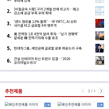
우려에 강세
[비철금속 시황] 구리 2개월 만에 최고치…재고
감소에 공급 부족 우려 확대
‘낸드 점유율 13% 돌파’… 中 YMTC, AI 슈퍼
사이클 타고 글로벌 4위 맹추격
美 전력망 1조 4천억 달러 투자…‘납기 경쟁력’
앞세운 韓 전력기자재 수출 호조
현대차그룹, 새만금에 글로벌 로봇 파운드리 구축
건설·인테리어 최신 트렌드 집결…‘2026
코리아빌드위크’
추천제품
1
/
4
신품
신품