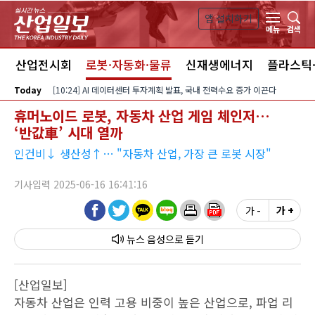
본문 바로가기
앱 설치하기
검색
메뉴
스
산업전시회
로봇·자동화·물류
신재생에너지
플라스틱
Today
[10:24] AI 데이터센터 투자계획 발표, 국내 전력수요 증가 이끈다
휴머노이드 로봇, 자동차 산업 게임 체인저…
‘반값車’ 시대 열까
인건비↓ 생산성↑… "자동차 산업, 가장 큰 로봇 시장"
기사입력 2025-06-16 16:41:16
가 -
가 +
뉴스 음성
[산업일보]
자동차 산업은 인력 고용 비중이 높은 산업으로, 파업 리