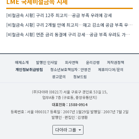
LME 국제비철금속 시세
[비철금속 시황] 구리 12주 최고치…공급 부족 우려에 강세
[비철금속 시황] 구리 2개월 만에 최고치…재고 감소에 공급 부족 우려 확대
[비철금속 시황] 연준 금리 동결에 구리 강세…공급 부족 우려도 가격 지지
매체소개
발행인 인사말
회사연혁
윤리강령
저작권정책
개인정보취급방침
청소년보호책임자 : 안영건
제휴미디어/문의
광고문의
정보드림
(주)다아라
(08217) 서울 구로구 경인로 53길 15,
업무A동 7층 (구로동, 중앙유통단지)
대표전화 : 1588-0914
등록번호 : 서울 아00317
등록일 : 2007년 1월29일
발행일 : 2007년 7월 2일
발행인 · 편집인 : 김영환
다아라 그룹