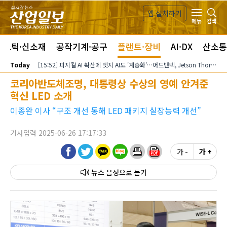
본문 바로가기
앱 설치하기
검색
메뉴
라스틱·신소재
공작기계·공구
플랜트·장비
AI·DX
산소통
Today
[15:52] 피지컬 AI 확산에 엣지 AI도 '계층화'…어드밴텍, Jetson Thor 기반 플랫폼 확대
코리아반도체조명, 대통령상 수상의 영예 안겨준
혁신 LED 소개
이종완 이사 “구조 개선 통해 LED 패키지 실장능력 개선”
기사입력 2025-06-26 17:17:33
가 -
가 +
뉴스 음성