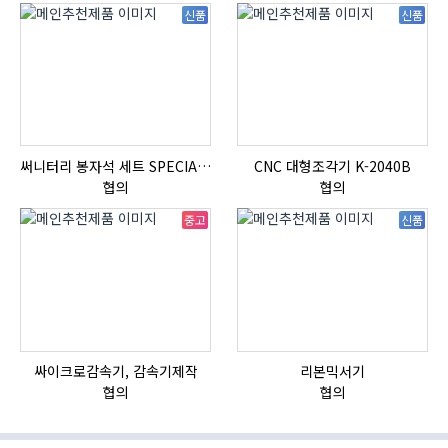
신품
신품
써니터리 봉자석 세트 SPECIAL , 봉자석 , 자석봉 , 호퍼용자석 , 전자석
CNC 대형조각기 K-2040B
HI
협의
협의
중고
신품
싸이크로감속기, 감속기제작
리본믹서기
협의
협의