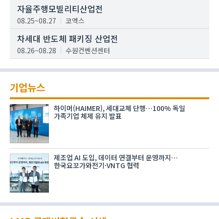
자율주행모빌리티산업전
08.25~08.27
코엑스
차세대 반도체 패키징 산업전
08.26~08.28
수원컨벤션센터
기업뉴스
하이머(HAIMER), 세대교체 단행…100% 독일
가족기업 체제 유지 발표
제조업 AI 도입, 데이터 연결부터 운영까지…
한국요꼬가와전기·VNTG 협력