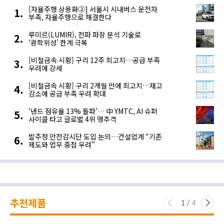
[자율주행 상용화②] 서울시 시내버스 운전자
부족, 자율주행으로 해결한다
루미르(LUMIR), 전파 파장 분석 기술로
‘광학위성’ 한계 극복
[비철금속 시황] 구리 12주 최고치…공급 부족
우려에 강세
[비철금속 시황] 구리 2개월 만에 최고치…재고
감소에 공급 부족 우려 확대
‘낸드 점유율 13% 돌파’… 中 YMTC, AI 슈퍼
사이클 타고 글로벌 4위 맹추격
발주청 안전감시단 도입 논의…건설업계 “기존
제도와 업무 중첩 우려”
추천제품
1
/
4