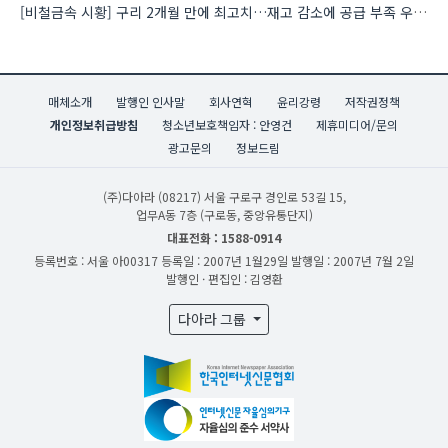
[비철금속 시황] 구리 2개월 만에 최고치…재고 감소에 공급 부족 우려 확대
매체소개
발행인 인사말
회사연혁
윤리강령
저작권정책
개인정보취급방침
청소년보호책임자 : 안영건
제휴미디어/문의
광고문의
정보드림
(주)다아라
(08217) 서울 구로구 경인로 53길 15,
업무A동 7층 (구로동, 중앙유통단지)
대표전화 : 1588-0914
등록번호 : 서울 아00317
등록일 : 2007년 1월29일
발행일 : 2007년 7월 2일
발행인 · 편집인 : 김영환
다아라 그룹