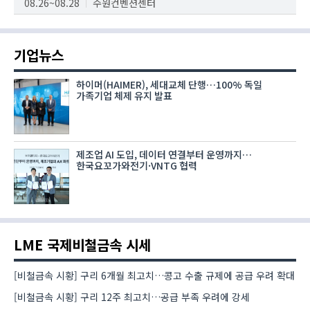
08.26~08.28
수원컨벤션센터
기업뉴스
하이머(HAIMER), 세대교체 단행…100% 독일
가족기업 체제 유지 발표
제조업 AI 도입, 데이터 연결부터 운영까지…
한국요꼬가와전기·VNTG 협력
LME 국제비철금속 시세
[비철금속 시황] 구리 6개월 최고치…콩고 수출 규제에 공급 우려 확대
[비철금속 시황] 구리 12주 최고치…공급 부족 우려에 강세