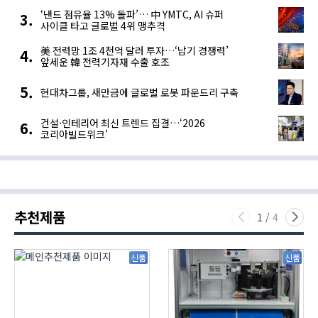
‘낸드 점유율 13% 돌파’… 中 YMTC, AI 슈퍼
사이클 타고 글로벌 4위 맹추격
美 전력망 1조 4천억 달러 투자…‘납기 경쟁력’
앞세운 韓 전력기자재 수출 호조
현대차그룹, 새만금에 글로벌 로봇 파운드리 구축
건설·인테리어 최신 트렌드 집결…‘2026
코리아빌드위크’
추천제품
1
/
4
신품
신품