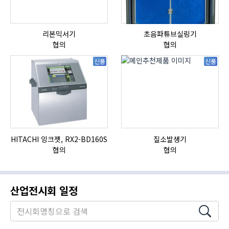
리본믹서기
초음파튜브실링기
협의
협의
신품
신품
HITACHI 잉크젯, RX2-BD160S
질소발생기
협의
협의
산업전시회 일정