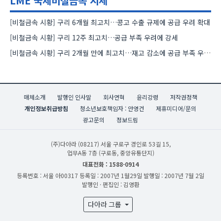
LME 국제비철금속 시세
[비철금속 시황] 구리 6개월 최고치…콩고 수출 규제에 공급 우려 확대
[비철금속 시황] 구리 12주 최고치…공급 부족 우려에 강세
[비철금속 시황] 구리 2개월 만에 최고치…재고 감소에 공급 부족 우려 확대
매체소개
발행인 인사말
회사연혁
윤리강령
저작권정책
개인정보취급방침
청소년보호책임자 : 안영건
제휴미디어/문의
광고문의
정보드림
(주)다아라
(08217) 서울 구로구 경인로 53길 15,
업무A동 7층 (구로동, 중앙유통단지)
대표전화 : 1588-0914
등록번호 : 서울 아00317
등록일 : 2007년 1월29일
발행일 : 2007년 7월 2일
발행인 · 편집인 : 김영환
다아라 그룹