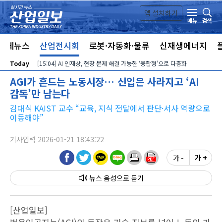
본문 바로가기
앱 설치하기
검색
메뉴
전체뉴스
산업전시회
로봇·자동화·물류
신재생에너지
Today
[15:04] AI 인재상, 현장 문제 해결 가능한 ‘융합형’으로 다층화
AGI가 흔드는 노동시장… 신입은 사라지고 ‘AI
감독’만 남는다
김대식 KAIST 교수 “교육, 지식 전달에서 판단·서사 역량으로
이동해야”
기사입력 2026-01-21 18:43:22
가 -
가 +
뉴스 음성
[산업일보]