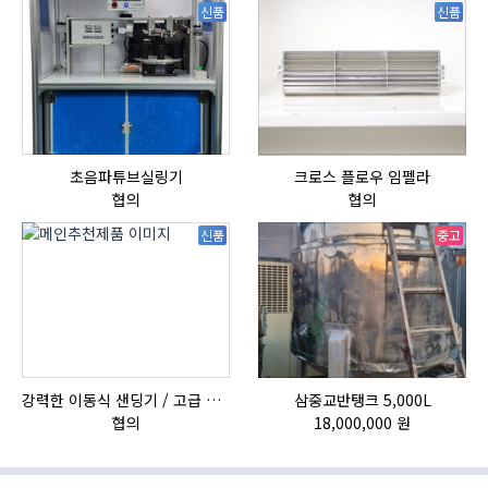
신품
신품
초음파튜브실링기
크로스 플로우 임펠라
협의
협의
신품
중고
강력한 이동식 샌딩기 / 고급 이태리 IBIX샌드블라스터
삼중교반탱크 5,000L
협의
18,000,000 원