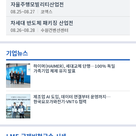
자율주행모빌리티산업전
08.25~08.27
코엑스
차세대 반도체 패키징 산업전
08.26~08.28
수원컨벤션센터
기업뉴스
하이머(HAIMER), 세대교체 단행…100% 독일
가족기업 체제 유지 발표
제조업 AI 도입, 데이터 연결부터 운영까지…
한국요꼬가와전기·VNTG 협력