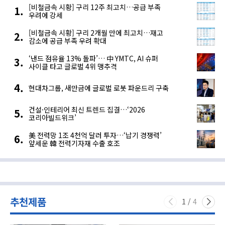
[비철금속 시황] 구리 12주 최고치…공급 부족
우려에 강세
[비철금속 시황] 구리 2개월 만에 최고치…재고
감소에 공급 부족 우려 확대
‘낸드 점유율 13% 돌파’… 中 YMTC, AI 슈퍼
사이클 타고 글로벌 4위 맹추격
현대차그룹, 새만금에 글로벌 로봇 파운드리 구축
건설·인테리어 최신 트렌드 집결…‘2026
코리아빌드위크’
美 전력망 1조 4천억 달러 투자…‘납기 경쟁력’
앞세운 韓 전력기자재 수출 호조
추천제품
1
/
4