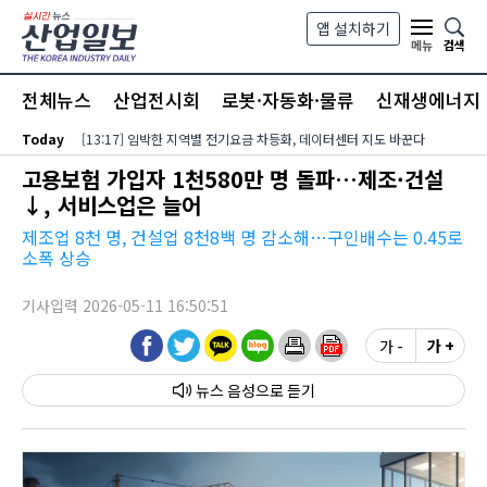
본문 바로가기
앱 설치하기
검색
메뉴
전체뉴스
산업전시회
로봇·자동화·물류
신재생에너지
Today
[13:17] 임박한 지역별 전기요금 차등화, 데이터센터 지도 바꾼다
고용보험 가입자 1천580만 명 돌파…제조·건설
↓, 서비스업은 늘어
제조업 8천 명, 건설업 8천8백 명 감소해…구인배수는 0.45로
소폭 상승
기사입력 2026-05-11 16:50:51
가 -
가 +
뉴스 음성