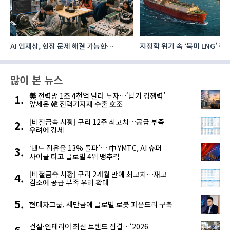
AI 인재상, 현장 문제 해결 가능한
지정학 위기 속 ‘북미 LNG’ 
‘융합형’으로 다층화
주요 에너지 공급처로 확보해
많이 본 뉴스
美 전력망 1조 4천억 달러 투자…‘납기 경쟁력’
앞세운 韓 전력기자재 수출 호조
[비철금속 시황] 구리 12주 최고치…공급 부족
우려에 강세
‘낸드 점유율 13% 돌파’… 中 YMTC, AI 슈퍼
사이클 타고 글로벌 4위 맹추격
[비철금속 시황] 구리 2개월 만에 최고치…재고
감소에 공급 부족 우려 확대
현대차그룹, 새만금에 글로벌 로봇 파운드리 구축
건설·인테리어 최신 트렌드 집결…‘2026