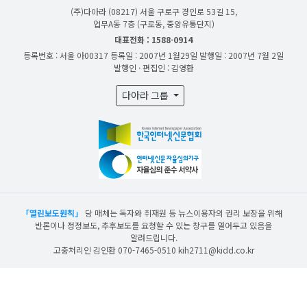
(주)다아라
(08217) 서울 구로구 경인로 53길 15,
업무A동 7층 (구로동, 중앙유통단지)
대표전화 : 1588-0914
등록번호 : 서울 아00317
등록일 : 2007년 1월29일
발행일 : 2007년 7월 2일
발행인 · 편집인 : 김영환
다아라 그룹
「열린보도원칙」
당 매체는 독자와 취재원 등 뉴스이용자의 권리 보장을 위해
반론이나 정정보도, 추후보도를 요청할 수 있는 창구를 열어두고 있음을
알려드립니다.
고충처리인 김인환 070-7465-0510 kih2711@kidd.co.kr
산업일보의 사전동의 없이 뉴스 및 콘텐츠를 무단 사용할 경우 저작권법과 관련 법에
의거하여 제재를 받을 수 있습니다.
ⓒ DAARA Co., Ltd. All Rights Reserved.