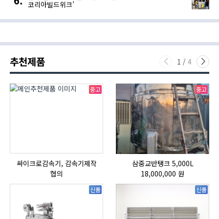
코리아빌드위크’
추천제품
1
/
4
중고
중고
싸이크로감속기, 감속기제작
삼중교반탱크 5,000L
협의
18,000,000 원
신품
신품