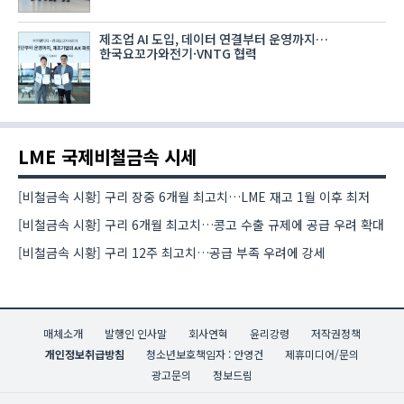
제조업 AI 도입, 데이터 연결부터 운영까지…
한국요꼬가와전기·VNTG 협력
LME 국제비철금속 시세
[비철금속 시황] 구리 장중 6개월 최고치…LME 재고 1월 이후 최저
[비철금속 시황] 구리 6개월 최고치…콩고 수출 규제에 공급 우려 확대
[비철금속 시황] 구리 12주 최고치…공급 부족 우려에 강세
매체소개
발행인 인사말
회사연혁
윤리강령
저작권정책
개인정보취급방침
청소년보호책임자 : 안영건
제휴미디어/문의
광고문의
정보드림