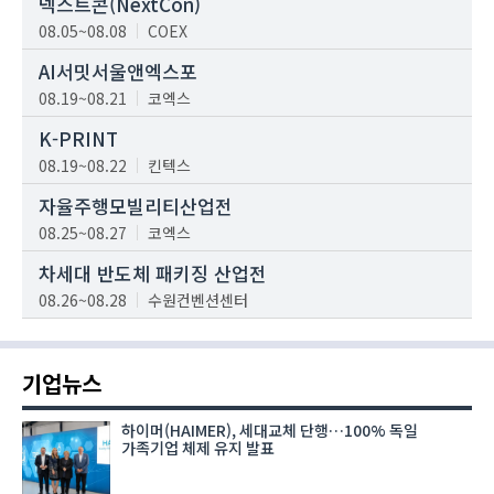
넥스트콘(NextCon)
08.05~08.08
COEX
AI서밋서울앤엑스포
08.19~08.21
코엑스
K-PRINT
08.19~08.22
킨텍스
자율주행모빌리티산업전
08.25~08.27
코엑스
차세대 반도체 패키징 산업전
08.26~08.28
수원컨벤션센터
기업뉴스
하이머(HAIMER), 세대교체 단행…100% 독일
가족기업 체제 유지 발표