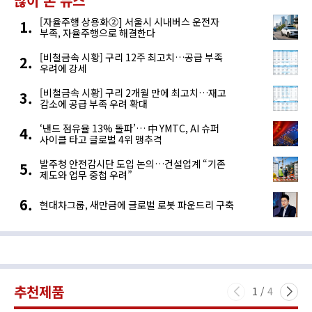
많이 본 뉴스
[자율주행 상용화②] 서울시 시내버스 운전자
부족, 자율주행으로 해결한다
[비철금속 시황] 구리 12주 최고치…공급 부족
우려에 강세
[비철금속 시황] 구리 2개월 만에 최고치…재고
감소에 공급 부족 우려 확대
‘낸드 점유율 13% 돌파’… 中 YMTC, AI 슈퍼
사이클 타고 글로벌 4위 맹추격
발주청 안전감시단 도입 논의…건설업계 “기존
제도와 업무 중첩 우려”
현대차그룹, 새만금에 글로벌 로봇 파운드리 구축
추천제품
1
/
4