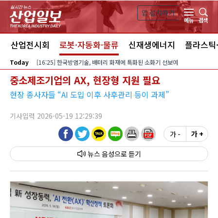
본문 바로가기
앱 설치하기
검색
메뉴
스
산업전시회
로봇·자동화·물류
신재생에너지
플라스틱
Today
[16:25] 한국방염기술, 배터리 화재에 특화된 소화기 선보여
중소제조기업의 AX, 현장형 지원 필요
현장 종사자들 “AI 도입 이후 사후관리 등이 과제”
기사입력 2026-05-19 12:29:39
가 -
가 +
뉴스 음성