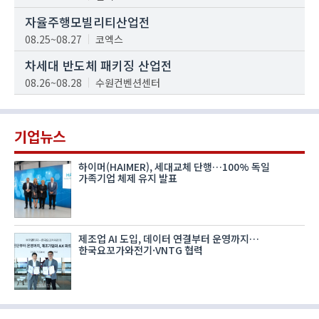
자율주행모빌리티산업전
08.25~08.27
코엑스
차세대 반도체 패키징 산업전
08.26~08.28
수원컨벤션센터
기업뉴스
하이머(HAIMER), 세대교체 단행…100% 독일
가족기업 체제 유지 발표
제조업 AI 도입, 데이터 연결부터 운영까지…
한국요꼬가와전기·VNTG 협력