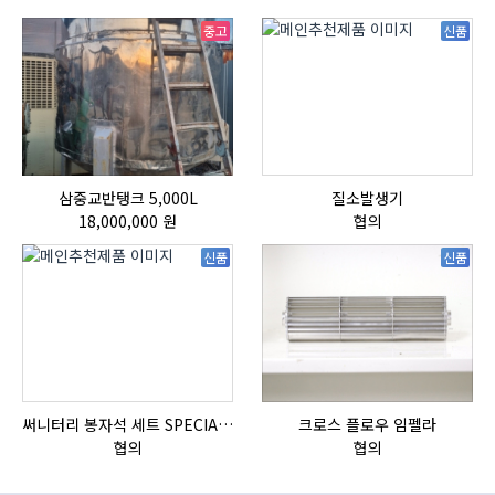
중고
신품
삼중교반탱크 5,000L
질소발생기
18,000,000 원
협의
신품
신품
써니터리 봉자석 세트 SPECIAL , 봉자석 , 자석봉 , 호퍼용자석 , 전자석
크로스 플로우 임펠라
협의
협의