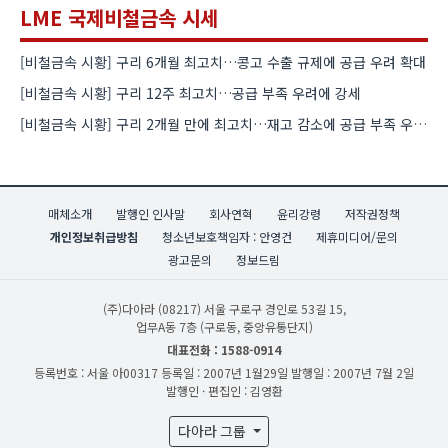
LME 국제비철금속 시세
[비철금속 시황] 구리 6개월 최고치…콩고 수출 규제에 공급 우려 확대
[비철금속 시황] 구리 12주 최고치…공급 부족 우려에 강세
[비철금속 시황] 구리 2개월 만에 최고치…재고 감소에 공급 부족 우려 확대
매체소개
발행인 인사말
회사연혁
윤리강령
저작권정책
개인정보취급방침
청소년보호책임자 : 안영건
제휴미디어/문의
광고문의
정보드림
(주)다아라
(08217) 서울 구로구 경인로 53길 15,
업무A동 7층 (구로동, 중앙유통단지)
대표전화 : 1588-0914
등록번호 : 서울 아00317
등록일 : 2007년 1월29일
발행일 : 2007년 7월 2일
발행인 · 편집인 : 김영환
다아라 그룹