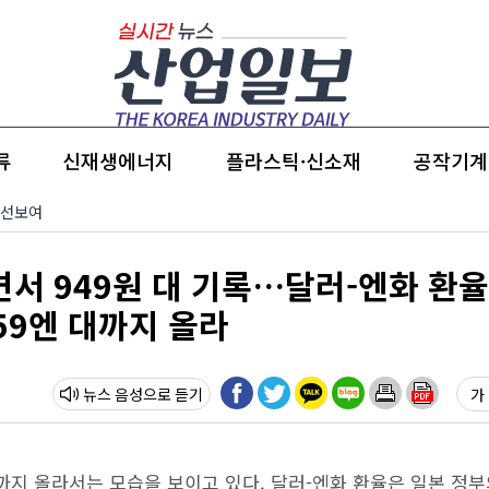
류
신재생에너지
플라스틱·신소재
공작기계
 선보여
면서 949원 대 기록…달러-엔화 환
59엔 대까지 올라
뉴스 음성
가 
까지 올라서는 모습을 보이고 있다. 달러-엔화 환율은 일본 정부