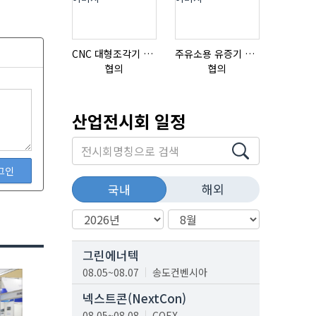
CNC 대형조각기 K-2040B
주유소용 유증기 회수장치, 유증기 회수장치, 방폭형, 방폭형 유증기 회수장치
협의
협의
협의
산업전시회 일정
그인
해외
국내
그린에너텍
08.05~08.07
송도컨벤시아
넥스트콘(NextCon)
08.05~08.08
COEX