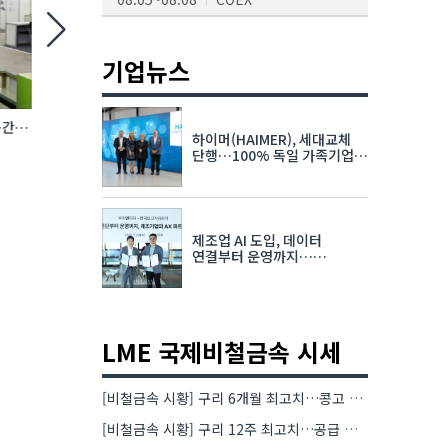
AI서밋서울앤엑스포
08.19~08.21
코엑스
기업뉴스
K-PRINT
08.19~08.22
킨텍스
간·
한국방염기술, 배터리 화재에 특화된 소화기
에바, AI 충전 제어 탑재
하이머(HAIMER), 세대교체
선보여
완속충전기 첫선
자율주행모빌리티산업전
단행…100% 독일 가족기업
체제 유지 발표
08.25~08.27
코엑스
차세대 반도체 패키징 산업전
제조업 AI 도입, 데이터
08.26~08.28
수원컨벤션센터
연결부터 운영까지…
한국요꼬가와전기·VNTG 협력
LME 국제비철금속 시세
[비철금속 시황] 구리 6개월 최고치…콩고 수출 규제에 공급 우려 확대
[비철금속 시황] 구리 12주 최고치…공급 부족 우려에 강세