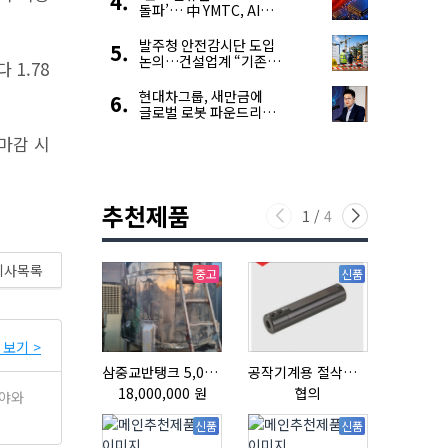
돌파’… 中 YMTC, AI
슈퍼 사이클 타고 글로벌
4위 맹추격
발주청 안전감시단 도입
논의…건설업계 “기존
 1.78
제도와 업무 중첩 우려”
현대차그룹, 새만금에
글로벌 로봇 파운드리
구축
마감 시
추천제품
1
/
4
기사목록
중고
신품
보기 >
삼중교반탱크 5,000L
공작기계용 절삭공구, 슬리브(SLEEVE)
리본믹서
18,000,000 원
협의
협의
분야와
신품
신품