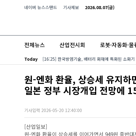
본문 바로가기
네이버 뉴스스탠드
기사제보
2026.08.07(금)
전체뉴스
산업전시회
로봇·자동화·물
Today
[16:25] 한국방염기술, 배터리 화재에 특화된 소화기
원-엔화 환율, 상승세 유지하
일본 정부 시장개입 전망에 1
기사입력 2026-05-20 12:40:00
[산업일보]
원-엔화 환율이 상승세를 이어가면서 949원 중반대